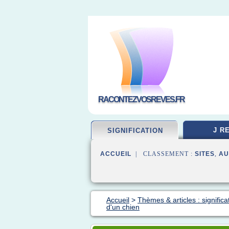
RACONTEZVOSREVES.FR
J R
SIGNIFICATION
ACCUEIL
| CLASSEMENT :
SITES
,
AU
Accueil
>
Thèmes & articles : significa
d'un chien