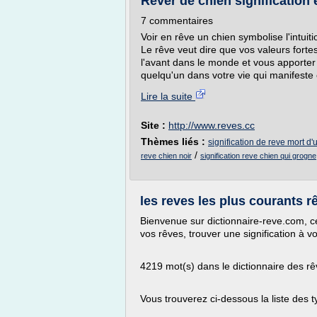
Rêver de chien signification e
7 commentaires
Voir en rêve un chien symbolise l'intuitio
Le rêve veut dire que vos valeurs forte
l'avant dans le monde et vous apporter
quelqu'un dans votre vie qui manifeste c
Lire la suite
Site :
http://www.reves.cc
Thèmes liés :
signification de reve mort d'
/
reve chien noir
signification reve chien qui grogne
les reves les plus courants r
Bienvenue sur dictionnaire-reve.com, ce
vos rêves, trouver une signification à v
4219 mot(s) dans le dictionnaire des r
Vous trouverez ci-dessous la liste des 