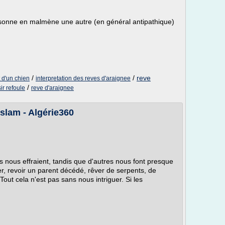
rsonne en malmène une autre (en général antipathique)
/
/
reve
t d'un chien
interpretation des reves d'araignee
/
ir refoule
reve d'araignee
islam - Algérie360
s nous effraient, tandis que d'autres nous font presque
er, revoir un parent décédé, rêver de serpents, de
Tout cela n'est pas sans nous intriguer. Si les