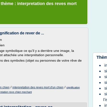
 thème : interpretation des reves mort
nification de rever de ...
en
hien
ge symbolique ce qu'il y a derrière une image, la
st attachée une interprétation personnelle.
Thèm
tions des symboles (objet ou personnes de votre rêve de
i
s
s
s
/
/
un chien
interpretation des reves mort d'un chien
signification
s
pretation reve chien mechant
s
l'
i