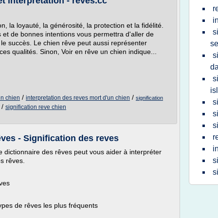
t interprétation - reves.cc
r
i
n, la loyauté, la générosité, la protection et la fidélité.
s
s et de bonnes intentions vous permettra d'aller de
 le succès. Le chien rêve peut aussi représenter
se
es qualités. Sinon, Voir en rêve un chien indique...
s
da
s
is
/
/
un chien
interpretation des reves mort d'un chien
signification
s
/
signification reve chien
s
s
r
êves - Signification des reves
i
 dictionnaire des rêves peut vous aider à interpréter
s
os rêves.
s
êves
types de rêves les plus fréquents