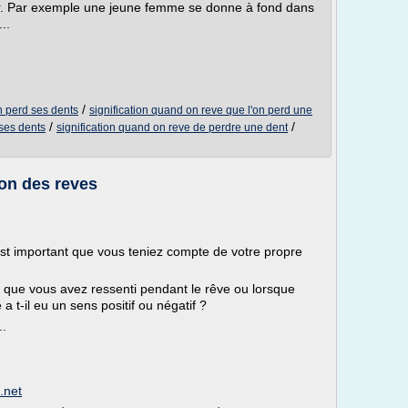
ur. Par exemple une jeune femme se donne à fond dans
..
/
on perd ses dents
signification quand on reve que l'on perd une
/
/
 ses dents
signification quand on reve de perdre une dent
ion des reves
 est important que vous teniez compte de votre propre
que vous avez ressenti pendant le rêve ou lorsque
a t-il eu un sens positif ou négatif ?
..
.net