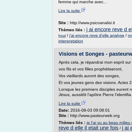
femme qui marche avec...
Lire la suite
Site :
http://www.psicoanalisi.it
j ai encore reve d el
Thèmes liés :
/
j'ai encore reve d'elle analyse
/
re
freud
interpretation
Visions et Songes - pasteur
Après cela, je répandrai mon esprit sur
vos fils et vos filles prophétiseront,
Vos vieillards auront des songes,
Et vos jeunes gens des visions. Actes 2
Lorsque les premiers disciples eurent 
Jésus, aussitôt l'apôtre Pierre l'identi
Lire la suite
Date:
2016-08-03 09:08:01
Site :
http://www.pasteurweb.org
Thèmes liés :
je l'ai vu au beau milieu
reve d elle il etait une fois
j ai
/