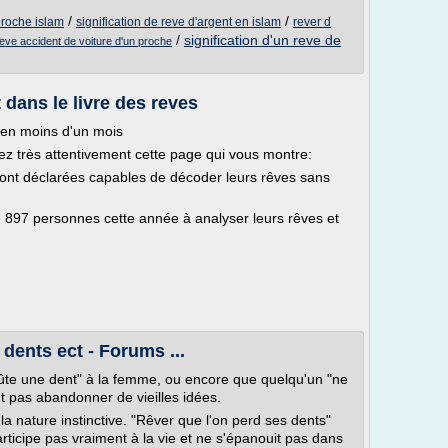
/
/
 proche islam
signification de reve d'argent en islam
rever d
/
signification d'un reve de
 reve accident de voiture d'un proche
 dans le livre des reves
s en moins d'un mois
ez très attentivement cette page qui vous montre:
nt déclarées capables de décoder leurs rêves sans
 897 personnes cette année à analyser leurs rêves et
 dents ect - Forums ...
ûte une dent" à la femme, ou encore que quelqu'un "ne
t pas abandonner de vieilles idées.
a nature instinctive. "Rêver que l'on perd ses dents"
participe pas vraiment à la vie et ne s'épanouit pas dans