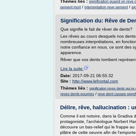
Thèmes liés :
signification quand on reve 
/
/
si
serpent mort
interpretation reve serpent
Signification du: Rêve de Den
Que signifie le fait de rêver de dents?
Les rêves au cours desquels nos dents t
nombreuses interprétations, en fonction
notre confiance en nous, ce sont des s
apparence.
Rêver que vos dents tombent représente 
Lire la suite
Date:
2017-09-21 06:55:32
Site :
http://www.lefrontal.com
Thèmes liés :
signification reves dents qui se
/
reves dents pourries
reve dent cassee signif
Délire, rêve, hallucination : u
Comme il est notoire, dans la Gradiva 
protagoniste, l'archéologue Norbert Ha
découvre un bas-relief qui le frappe au
plâtre de cette oeuvre afin de l'emport