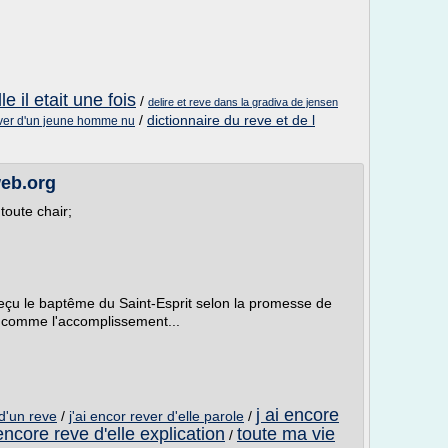
le il etait une fois
/
delire et reve dans la gradiva de jensen
/
dictionnaire du reve et de l
ver d'un jeune homme nu
web.org
 toute chair;
reçu le baptême du Saint-Esprit selon la promesse de
fia comme l'accomplissement...
j ai encore
 d'un reve
/
j'ai encor rever d'elle parole
/
 encore reve d'elle explication
toute ma vie
/