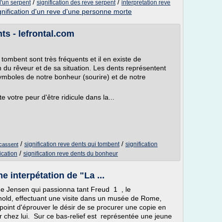
/
/
d'un serpent
signification des reve serpent
interpretation reve
gnification d'un reve d'une personne morte
ts - lefrontal.com
ombent sont très fréquents et il en existe de
 du rêveur et de sa situation. Les dents représentent
ymboles de notre bonheur (sourire) et de notre
votre peur d'être ridicule dans la...
/
/
signification reve dents qui tombent
signification
 cassent
/
ication
signification reve dents du bonheur
ne interpétation de "La ...
de Jensen qui passionna tant Freud 1 , le
nold, effectuant une visite dans un musée de Rome,
 point d'éprouver le désir de se procurer une copie en
er chez lui. Sur ce bas-relief est représentée une jeune