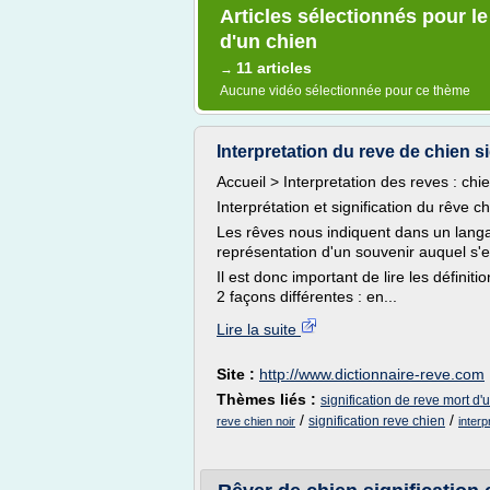
Articles sélectionnés pour le
d'un chien
11 articles
→
Aucune vidéo sélectionnée pour ce thème
Interpretation du reve de chien sig
Accueil > Interpretation des reves : chi
Interprétation et signification du rêve c
Les rêves nous indiquent dans un langa
représentation d'un souvenir auquel s'e
Il est donc important de lire les défini
2 façons différentes : en...
Lire la suite
Site :
http://www.dictionnaire-reve.com
Thèmes liés :
signification de reve mort d'
/
/
signification reve chien
reve chien noir
inter