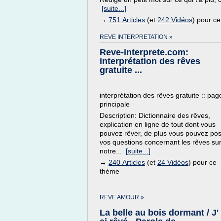
[suite...]
→
751 Articles
(et
242 Vidéos
) pour c
REVE INTERPRETATION »
Reve-interprete.com:
interprétation des rêves
gratuite ...
interprétation des rêves gratuite :: pag
principale
Description: Dictionnaire des rêves,
explication en ligne de tout dont vous
pouvez rêver, de plus vous pouvez po
vos questions concernant les rêves su
notre...
[suite...]
→
240 Articles
(et
24 Vidéos
) pour ce
thème
REVE AMOUR »
La belle au bois dormant / J'