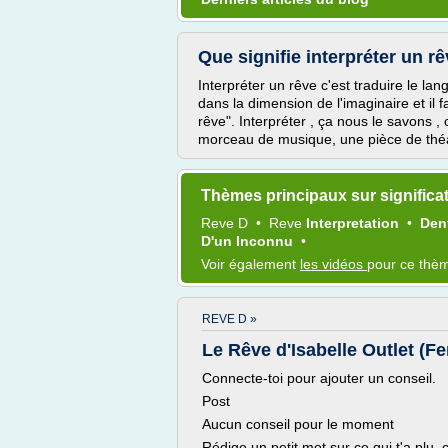
Que signifie interpréter un rê
Interpréter un rêve c'est traduire le lang
dans la dimension de l'imaginaire et il 
rêve". Interpréter , ça nous le savons ,
morceau de musique, une pièce de théatr
Thèmes principaux sur significa
Reve
D
•
Reve
Interpretation
•
Den
D'un Inconnu
•
Voir également
les vidéos
pour ce thè
REVE D »
Le Rêve d'Isabelle Outlet (Fe
Connecte-toi pour ajouter un conseil.
Post
Aucun conseil pour le moment
Rédige un petit mot sur ce qui t'a plu, 