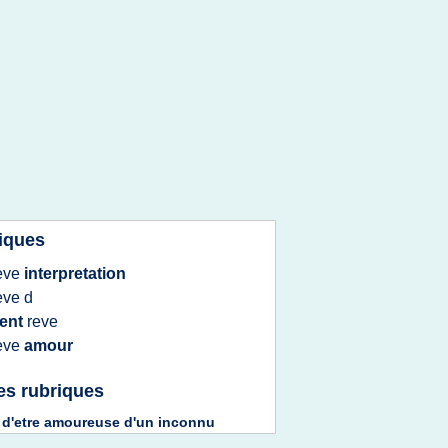
iques
eve
interpretation
eve
d
ent
reve
eve
amour
es rubriques
 d'etre amoureuse d'un inconnu