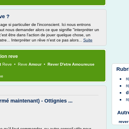
ve ?
age si particulier de l'inconscient. Ici nous entrons
faut nous demander alors ce que signifie "interpréter un
 c'est être dans l'action de jouer quelque chose, un
e... Interpréter un rêve n'est ce pas alors...
Suite
tion reve
t
Reve
•
Reve
Amour
•
Rever D'etre Amoureuse
Rubr
me
r
r
d
r
rmé maintenant) - Ottignies ...
Autr
rever
ce qu'il faut commander, ou autre conseil utile pour...