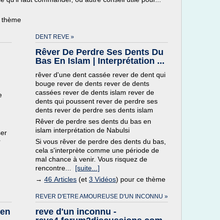
e thème
DENT REVE »
Rêver De Perdre Ses Dents Du
Bas En Islam | Interprétation ...
rêver d'une dent cassée rever de dent qui
bouge rever de dents rever de dents
cassées rever de dents islam rever de
e
dents qui poussent rever de perdre ses
dents rever de perdre ses dents islam
Rêver de perdre ses dents du bas en
islam interprétation de Nabulsi
ser
r
Si vous rêver de perdre des dents du bas,
cela s'interprète comme une période de
mal chance à venir. Vous risquez de
rencontre...
[suite...]
→
46 Articles
(et
3 Vidéos
) pour ce thème
REVER D'ETRE AMOUREUSE D'UN INCONNU »
 en
reve d'un inconnu -