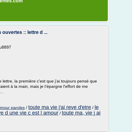
poemes.com
uvertes :: lettre d ...
ou8897
ettre, la première c'est que j'ai toujours pensé que
vaient à la main, mais je t'épargne l'effort de me
..
toute ma vie j'ai reve d'etre
le
'amour paroles
/
/
ve d une vie c est l amour
toute ma, vie j ai
/