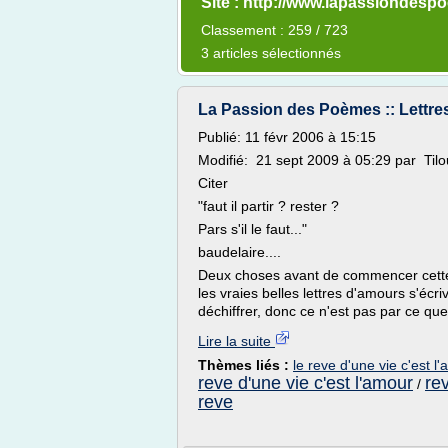
Site : http://www.lapassiondes
Classement : 259 / 723
3 articles sélectionnés
La Passion des Poèmes :: Lettres o
Publié: 11 févr 2006 à 15:15
Modifié: 21 sept 2009 à 05:29 par Til
Citer
"faut il partir ? rester ?
Pars s'il le faut..."
baudelaire....
Deux choses avant de commencer cette l
les vraies belles lettres d'amours s'écri
déchiffrer, donc ce n'est pas par ce que.
Lire la suite
Thèmes liés :
le reve d'une vie c'est l
reve d'une vie c'est l'amour
re
/
reve