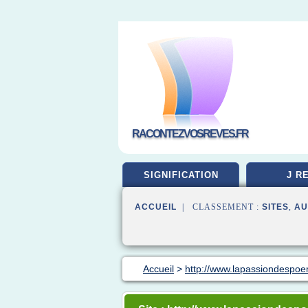
RACONTEZVOSREVES.FR
SIGNIFICATION
J R
ACCUEIL
| CLASSEMENT :
SITES
,
AU
Accueil
>
http://www.lapassiondespo