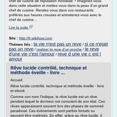
chef de cuisine de réputation mondiale ? Imaginez-vous
dans cette situation et mettez-vous dans la peau d'un grand
chef de cuisine. Rendez-vous dans vos restaurants
préférés aux heures creuses et entretenez-vous avec le
chef de cuisine....
Lire la suite
Site :
http://fr.wikihow.com
la vie n'est pas un reve
si ce n'etait
Thèmes liés :
/
pas un reve
le reve
/
realiser le reve d'un proche
/
d'une vie c'est l'amour
reve d une vie c est l
/
amour
Rêve lucide contrôlé, technique et
méthode éveille - livre ...
Accueil
Rêve lucide contrôlé, technique et méthode éveille - livre
et ebook
Comme son nom l'indique, le rêve lucide est un rêve
pendant lequel le dormeur est conscient de son état. Ces
rêves apparaissent souvent lors des phases de sommeil
paradoxal. Ces évènements sont parfois fortuits ou
peuvent être maîtrisés. En effet, grâce au rêve lucide, il