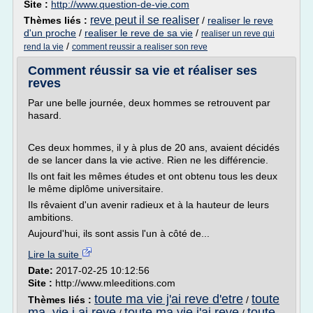
Site :
http://www.question-de-vie.com
reve peut il se realiser
Thèmes liés :
/
realiser le reve
d'un proche
/
realiser le reve de sa vie
/
realiser un reve qui
/
rend la vie
comment reussir a realiser son reve
Comment réussir sa vie et réaliser ses
reves
Par une belle journée, deux hommes se retrouvent par
hasard.
Ces deux hommes, il y à plus de 20 ans, avaient décidés
de se lancer dans la vie active. Rien ne les différencie.
Ils ont fait les mêmes études et ont obtenu tous les deux
le même diplôme universitaire.
Ils rêvaient d'un avenir radieux et à la hauteur de leurs
ambitions.
Aujourd'hui, ils sont assis l'un à côté de...
Lire la suite
Date:
2017-02-25 10:12:56
Site :
http://www.mleeditions.com
toute ma vie j'ai reve d'etre
toute
Thèmes liés :
/
ma, vie j ai reve
toute ma vie j'ai reve
toute