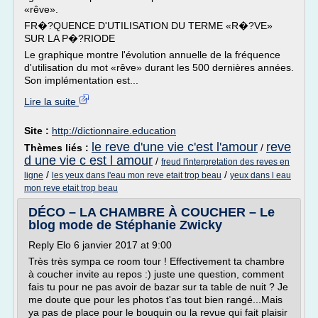
«rêve».
FR�?QUENCE D'UTILISATION DU TERME «R�?VE»
SUR LA P�?RIODE
Le graphique montre l'évolution annuelle de la fréquence
d'utilisation du mot «rêve» durant les 500 dernières années.
Son implémentation est...
Lire la suite
Site :
http://dictionnaire.education
le reve d'une vie c'est l'amour
reve
Thèmes liés :
/
d une vie c est l amour
/
freud l'interpretation des reves en
/
/
ligne
les yeux dans l'eau mon reve etait trop beau
yeux dans l eau
mon reve etait trop beau
DÉCO – LA CHAMBRE À COUCHER – Le
blog mode de Stéphanie Zwicky
Reply Elo 6 janvier 2017 at 9:00
Très très sympa ce room tour ! Effectivement ta chambre
à coucher invite au repos :) juste une question, comment
fais tu pour ne pas avoir de bazar sur ta table de nuit ? Je
me doute que pour les photos t'as tout bien rangé...Mais
ya pas de place pour le bouquin ou la revue qui fait plaisir