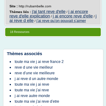
Site :
http://rubambelle.com
j'ai tant reve d'elle
j ai encore
Thèmes liés :
/
reve d'elle explication
j ai encore reve d'elle
j
/
/
ai reve d elle
j'ai reve qu'on pouvait s'aimer
/
18 Ressources
Thèmes associés
toute ma vie j ai reve france 2
reve d une vie meilleur
reve d'une vie meilleure
j ai reve d un autre monde
toute ma vie j ai reve
toute ma vie j'ai reve
j ai reve autre monde
toute ma vie j'ai reve d'etre