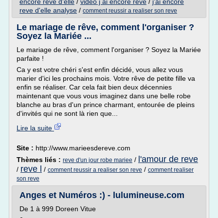
encore reve d'elle
/
video j ai encore reve
/
j'ai encore
reve d'elle analyse
/
comment reussir a realiser son reve
Le mariage de rêve, comment l'organiser ?
Soyez la Mariée ...
Le mariage de rêve, comment l'organiser ? Soyez la Mariée
parfaite !
Ca y est votre chéri s'est enfin décidé, vous allez vous
marier d'ici les prochains mois. Votre rêve de petite fille va
enfin se réaliser. Car cela fait bien deux décennies
maintenant que vous vous imaginez dans une belle robe
blanche au bras d'un prince charmant, entourée de pleins
d'invités qui ne sont là rien que...
Lire la suite
Site :
http://www.marieesdereve.com
l'amour de reve
Thèmes liés :
/
reve d'un jour robe mariee
reve l
/
/
/
comment reussir a realiser son reve
comment realiser
son reve
Anges et Numéros :) - lulumineuse.com
De 1 à 999 Doreen Vitue