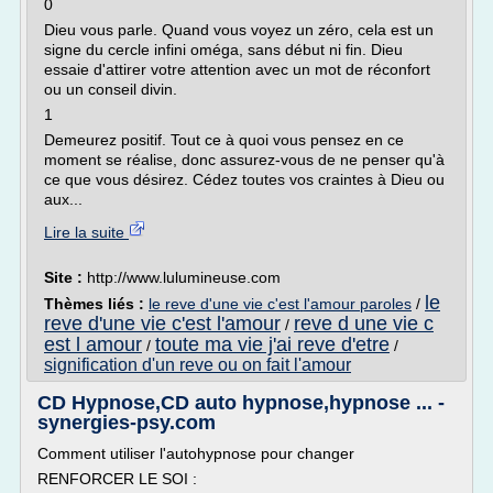
0
Dieu vous parle. Quand vous voyez un zéro, cela est un
signe du cercle infini oméga, sans début ni fin. Dieu
essaie d'attirer votre attention avec un mot de réconfort
ou un conseil divin.
1
Demeurez positif. Tout ce à quoi vous pensez en ce
moment se réalise, donc assurez-vous de ne penser qu'à
ce que vous désirez. Cédez toutes vos craintes à Dieu ou
aux...
Lire la suite
Site :
http://www.lulumineuse.com
le
Thèmes liés :
le reve d'une vie c'est l'amour paroles
/
reve d'une vie c'est l'amour
reve d une vie c
/
est l amour
toute ma vie j'ai reve d'etre
/
/
signification d'un reve ou on fait l'amour
CD Hypnose,CD auto hypnose,hypnose ... -
synergies-psy.com
Comment utiliser l'autohypnose pour changer
RENFORCER LE SOI :