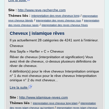
Lire la suite
Site :
http://www.reve-recherche.com
Thèmes liés :
/
interpretation des reve cheveux long
interpretation
/
/
reve cheveux blonds
interpretation des reves cheveux roux
interpretation
/
des reves cheveux rases
interpretation des reves cheveux frises
Cheveux | islamique rêves
Il ya actuellement 28 catégories de 4241 sont à l'intérieur.
Cheveux
Ana Sayfa » Harfler » C » Cheveux
Rêver de cheveux (interprétation et signification) Vous
avez rêvé de cheveux, ci-dessus plusieurs définitions de
rêver de cheveux.
4 définition(s) pour le rêve cheveux Interprétation onirique
n° 1 du mot cheveux pour le rêve cheveux Interprétation
onirique n° 2 du mot cheveux...
Lire la suite
Site :
http://www.islamique-reves.com
Thèmes liés :
/
interpretation reve cheveux long islam
interpretation
/
des reves islam cheveux qui tombent
interpretation reves islam cheveux