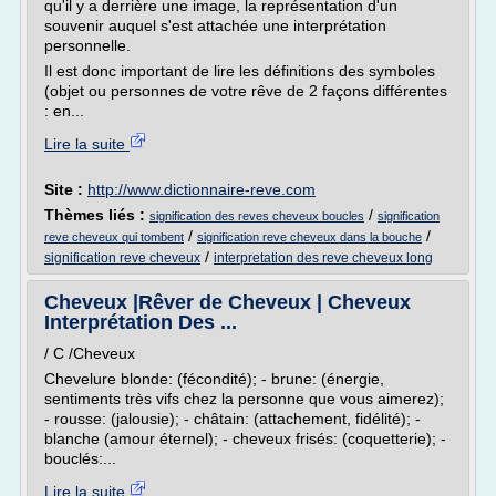
qu'il y a derrière une image, la représentation d'un
souvenir auquel s'est attachée une interprétation
personnelle.
Il est donc important de lire les définitions des symboles
(objet ou personnes de votre rêve de 2 façons différentes
: en...
Lire la suite
Site :
http://www.dictionnaire-reve.com
Thèmes liés :
/
signification des reves cheveux boucles
signification
/
/
reve cheveux qui tombent
signification reve cheveux dans la bouche
/
signification reve cheveux
interpretation des reve cheveux long
Cheveux |Rêver de Cheveux | Cheveux
Interprétation Des ...
/ C /Cheveux
Chevelure blonde: (fécondité); - brune: (énergie,
sentiments très vifs chez la personne que vous aimerez);
- rousse: (jalousie); - châtain: (attachement, fidélité); -
blanche (amour éternel); - cheveux frisés: (coquetterie); -
bouclés:...
Lire la suite