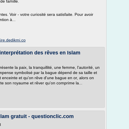
de famille.
s. Voir - votre curiosité sera satisfaite. Pour avoir
tion à...
aire.dedikmi.co
interprétation des rêves en Islam
ente la paix, la tranquillité, une femme, l'autorité, un
ompense symbolisé par la bague dépend de sa taille et
t enceinte et qu'on rêve d'une bague en or, alors on
nte son royaume et rêver qu'on comprime la...
slam gratuit - questionclic.com
t