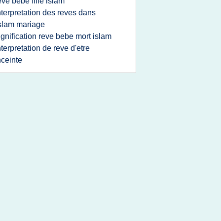
eve bebe fille islam
nterpretation des reves dans
islam mariage
ignification reve bebe mort islam
nterpretation de reve d'etre
ceinte