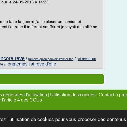
 jour le 24-09-2016 à 14:23
ine de faire la guerre j'ai exploser un camion et
 t'attrape il te feront souffrir et je voyait des allié se
i encore reve
/
/
j'ai reve d'un
j'ai reve qu'on pouvait s'aimer tab
longtemps j'ai reve d'elle
/
nte
 générales d'utilisation
|
Utilisation des cookies
|
Contact à pro
r l'article 4 des CGUs
tez l'utilisation de cookies pour vous proposer des contenu