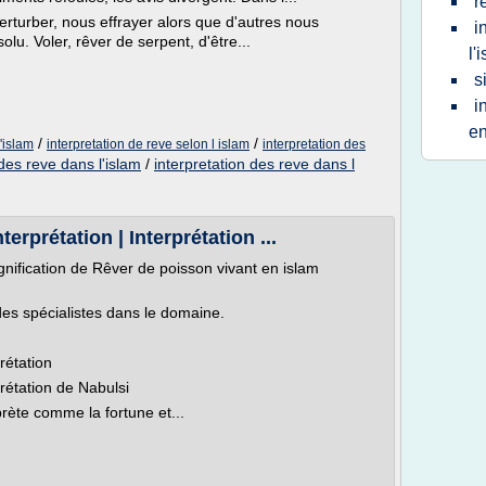
r
erturber, nous effrayer alors que d'autres nous
i
lu. Voler, rêver de serpent, d'être...
l'
s
i
en
/
/
'islam
interpretation de reve selon l islam
interpretation des
 des reve dans l'islam
/
interpretation des reve dans l
rprétation | Interprétation ...
ignification de Rêver de poisson vivant en islam
des spécialistes dans le domaine.
rétation
rétation de Nabulsi
prète comme la fortune et...