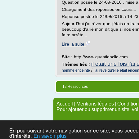
Question posée le 24-09-2016 , mise à
Chargement des réponses en cours...
Réponse postée le 24/09/2016 à 14:23
Aujourd'hui j'ai rêver que j'étais en tra
beaucoup d'allié mon dit que si nos ennemi
faire arrête...
Lire la suite
Site :
http://www.questionclic.com
il etait une fois j'a
Thèmes liés :
/
homme enceinte
j'ai reve qu'elle etait encei
12 Ressources
Accueil
|
Mentions légales
|
Conditions
Pour ajouter ou supprimer un site, voi
En poursuivant votre navigation sur ce site, vous accep
d'intérêts.
En savoir plus