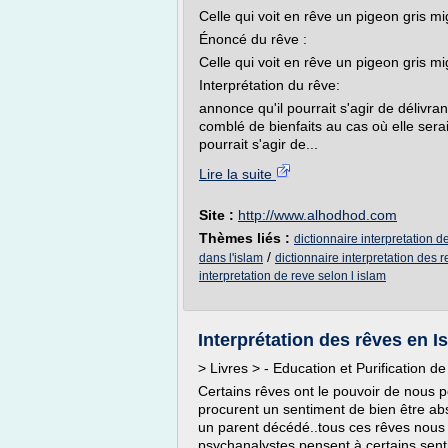
Celle qui voit en rêve un pigeon gris mi
Énoncé du rêve :
Celle qui voit en rêve un pigeon gris mi
Interprétation du rêve:
annonce qu'il pourrait s'agir de délivran
comblé de bienfaits au cas où elle serait
pourrait s'agir de...
Lire la suite
Site :
http://www.alhodhod.com
Thèmes liés :
dictionnaire interpretation d
/
dans l'islam
dictionnaire interpretation des r
interpretation de reve selon l islam
Interprétation des rêves en I
> Livres > - Education et Purification d
Certains rêves ont le pouvoir de nous p
procurent un sentiment de bien être abso
un parent décédé..tous ces rêves nous 
psychanalystes pensent à certains sentim