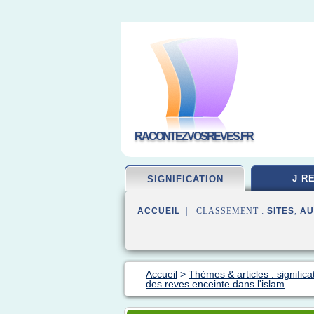
RACONTEZVOSREVES.FR
J R
SIGNIFICATION
ACCUEIL
| CLASSEMENT :
SITES
,
AU
Accueil
>
Thèmes & articles : significa
des reves enceinte dans l'islam