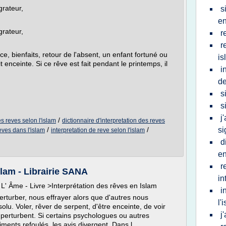
grateur,
s
en
grateur,
r
r
ce, bienfaits, retour de l'absent, un enfant fortuné ou
is
 enceinte. Si ce rêve est fait pendant le printemps, il
i
d
s
s
j
/
es reves selon l'islam
dictionnaire d'interpretation des reves
/
/
si
eves dans l'islam
interpretation de reve selon l'islam
d
en
r
slam - Librairie SANA
in
e L' Âme - Livre >Interprétation des rêves en Islam
i
erturber, nous effrayer alors que d'autres nous
l'
lu. Voler, rêver de serpent, d'être enceinte, de voir
j
perturbent. Si certains psychologues ou autres
ents refoulés, les avis divergent. Dans l...