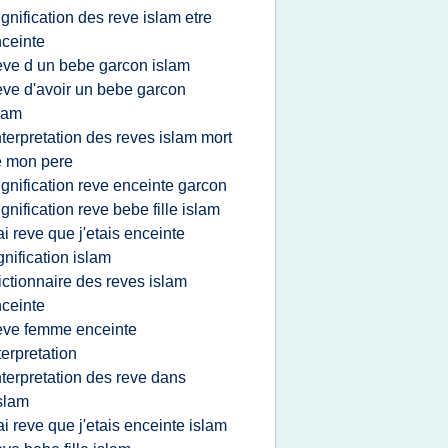
ignification des reve islam etre
ceinte
eve d un bebe garcon islam
eve d'avoir un bebe garcon
lam
nterpretation des reves islam mort
e mon pere
ignification reve enceinte garcon
ignification reve bebe fille islam
'ai reve que j'etais enceinte
gnification islam
ictionnaire des reves islam
ceinte
eve femme enceinte
terpretation
nterpretation des reve dans
islam
'ai reve que j'etais enceinte islam