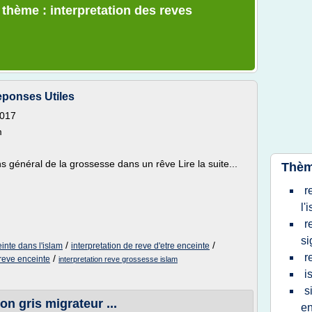
 thème : interpretation des reves
Reponses Utiles
2017
m
s général de la grossesse dans un rêve Lire la suite...
Thèm
r
l'
r
si
/
/
inte dans l'islam
interpretation de reve d'etre enceinte
r
/
reve enceinte
interpretation reve grossesse islam
i
s
on gris migrateur ...
en