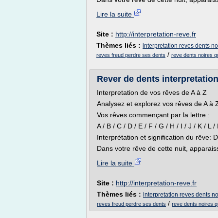
Lire la suite
Site :
http://interpretation-reve.fr
Thèmes liés :
interpretation reves dents no
/
reves freud perdre ses dents
reve dents noires q
Rever de dents interpretation
Interpretation de vos rêves de A à Z
Analysez et explorez vos rêves de A à Z 
Vos rêves commençant par la lettre :
A / B / C / D / E / F / G / H / I / J / K / L 
Interprétation et signification du rêve: 
Dans votre rêve de cette nuit, apparaissa
Lire la suite
Site :
http://interpretation-reve.fr
Thèmes liés :
interpretation reves dents no
/
reves freud perdre ses dents
reve dents noires q