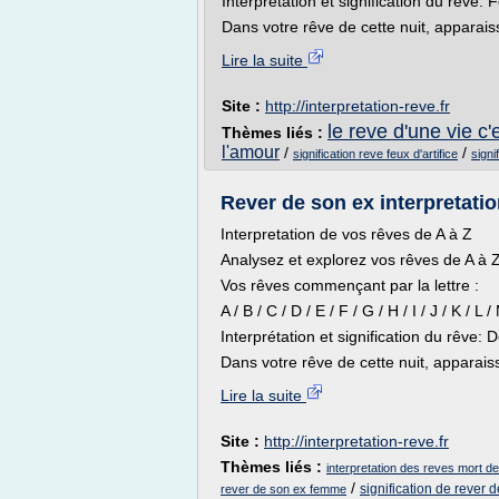
Interprétation et signification du rêve: 
Dans votre rêve de cette nuit, apparaissa
Lire la suite
Site :
http://interpretation-reve.fr
le reve d'une vie c'
Thèmes liés :
l'amour
/
/
signification reve feux d'artifice
signi
Rever de son ex interpretatio
Interpretation de vos rêves de A à Z
Analysez et explorez vos rêves de A à Z 
Vos rêves commençant par la lettre :
A / B / C / D / E / F / G / H / I / J / K / L 
Interprétation et signification du rêve: 
Dans votre rêve de cette nuit, apparaissai
Lire la suite
Site :
http://interpretation-reve.fr
Thèmes liés :
interpretation des reves mort d
/
signification de rever 
rever de son ex femme