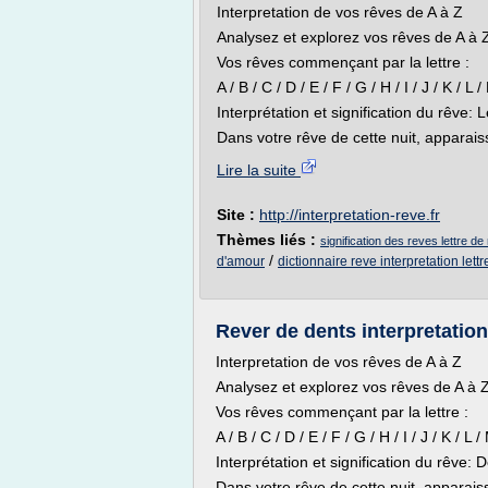
Interpretation de vos rêves de A à Z
Analysez et explorez vos rêves de A à Z 
Vos rêves commençant par la lettre :
A / B / C / D / E / F / G / H / I / J / K / L 
Interprétation et signification du rêve: L
Dans votre rêve de cette nuit, apparaissai
Lire la suite
Site :
http://interpretation-reve.fr
Thèmes liés :
signification des reves lettre de
/
d'amour
dictionnaire reve interpretation lettr
Rever de dents interpretation
Interpretation de vos rêves de A à Z
Analysez et explorez vos rêves de A à Z 
Vos rêves commençant par la lettre :
A / B / C / D / E / F / G / H / I / J / K / L 
Interprétation et signification du rêve: 
Dans votre rêve de cette nuit, apparaissa