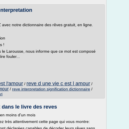
interpretation
avec notre dictionnaire des rêves gratuit, en ligne.
ion
s !
s le Larousse, nous informe que ce mot est composé
re fouler...
est l'amour
reve d une vie c est l amour
/
/
amour
/
reve interpretation signification dictionnaire
/
ri
 dans le livre des reves
s en moins d'un mois
ez très attentivement cette page qui vous montre:
nt déclarées capables de décoder leurs rêves sans