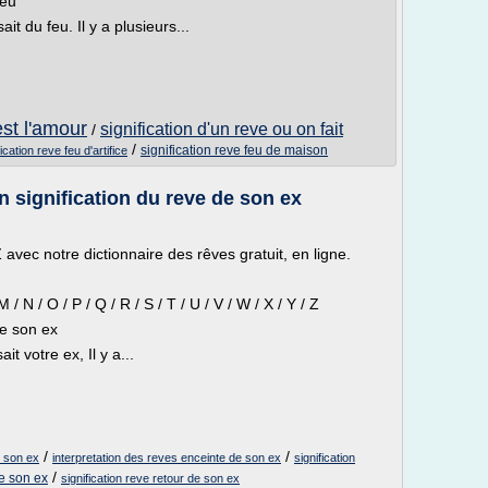
Feu
it du feu. Il y a plusieurs...
est l'amour
signification d'un reve ou on fait
/
/
signification reve feu de maison
fication reve feu d'artifice
n signification du reve de son ex
avec notre dictionnaire des rêves gratuit, en ligne.
/ M / N / O / P / Q / R / S / T / U / V / W / X / Y / Z
De son ex
t votre ex, Il y a...
/
/
e son ex
interpretation des reves enceinte de son ex
signification
/
de son ex
signification reve retour de son ex