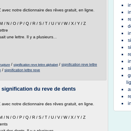
i
avec notre dictionnaire des rêves gratuit, en ligne.
i
r
/ M / N / O / P / Q / R / S / T / U / V / W / X / Y / Z
d
ettre
i
t une lettre. Il y a plusieurs...
s
s
r
i
/
/
signification reve lettre
 rupture
signification reve lettre alphabet
s
/
e
signification lettre reve
g
li
 signification du reve de dents
a
r
i
avec notre dictionnaire des rêves gratuit, en ligne.
/ M / N / O / P / Q / R / S / T / U / V / W / X / Y / Z
Dents
it des dents. Il y a plusieurs...