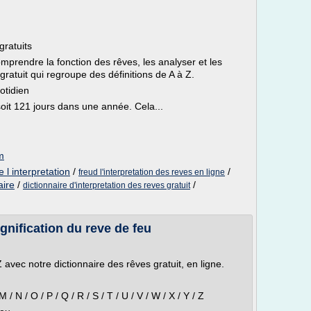
gratuits
omprendre la fonction des rêves, les analyser et les
 gratuit qui regroupe des définitions de A à Z.
otidien
it 121 jours dans une année. Cela...
m
 l interpretation
/
/
freud l'interpretation des reves en ligne
aire
/
/
dictionnaire d'interpretation des reves gratuit
ignification du reve de feu
avec notre dictionnaire des rêves gratuit, en ligne.
/ M / N / O / P / Q / R / S / T / U / V / W / X / Y / Z