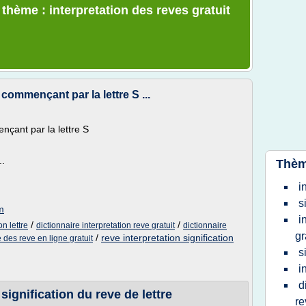
 thème : interpretation des reves gratuit
commençant par la lettre S ...
çant par la lettre S
..
Thèm
i
s
m
i
/
/
on lettre
dictionnaire interpretation reve gratuit
dictionnaire
gr
/
reve interpretation signification
e des reve en ligne gratuit
s
i
d
 signification du reve de lettre
re