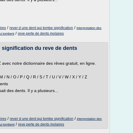
/
/
ires
rever d une dent qui tombe signification
interpretation des
/
reve perte de dents molaires
ui tombent
 signification du reve de dents
avec notre dictionnaire des rêves gratuit, en ligne.
/ M / N / O / P / Q / R / S / T / U / V / W / X / Y / Z
Dents
it des dents. Il y a plusieurs...
/
/
ires
rever d une dent qui tombe signification
interpretation des
/
reve perte de dents molaires
ui tombent