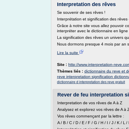
Interpretation des rêves
Se souvenir de ses rêves !
Interprétation et signification des rêves 
Grâce à notre site vous allez pouvoir c
interpréter avec le dictionnaire en ligne
La signification des rêves un univers qu
Nous dormons presque 4 mois par an so
Lire la suite
Site :
http://www.interpretation-reve.co
Thèmes liés :
dictionnaire du reve et de
reve interpretation signification dictionn
dictionnaire d interpretation des reve gratuit
Rever de feu interpretation s
Interpretation de vos rêves de A à Z
Analysez et explorez vos rêves de A à Z 
Vos rêves commençant par la lettre :
A / B / C / D / E / F / G / H / I / J / K / L 