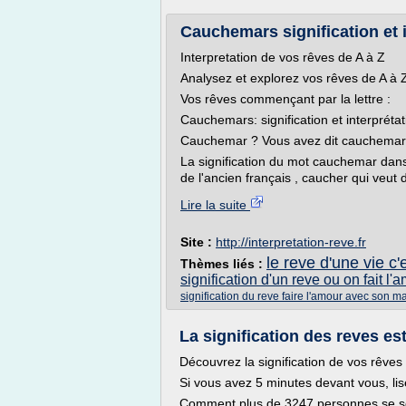
Cauchemars signification et 
Interpretation de vos rêves de A à Z
Analysez et explorez vos rêves de A à Z 
Vos rêves commençant par la lettre :
Cauchemars: signification et interprétat
Cauchemar ? Vous avez dit cauchemar
La signification du mot cauchemar dan
de l'ancien français , caucher qui veut di
Lire la suite
Site :
http://interpretation-reve.fr
le reve d'une vie c'
Thèmes liés :
signification d'un reve ou on fait l'
signification du reve faire l'amour avec son ma
La signification des reves est
Découvrez la signification de vos rêve
Si vous avez 5 minutes devant vous, lis
Comment plus de 3247 personnes se so