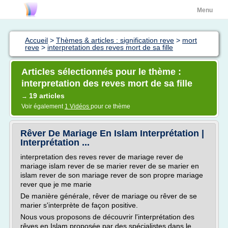
Menu
Accueil
>
Thèmes & articles : signification reve
>
mort
reve
>
interpretation des reves mort de sa fille
Articles sélectionnés pour le thème :
interpretation des reves mort de sa fille
19 articles
→
Voir également
1 Vidéos
pour ce thème
Rêver De Mariage En Islam Interprétation |
Interprétation ...
interpretation des reves rever de mariage rever de
mariage islam rever de se marier rever de se marier en
islam rever de son mariage rever de son propre mariage
rever que je me marie
De manière générale, rêver de mariage ou rêver de se
marier s'interprète de façon positive.
Nous vous proposons de découvrir l'interprétation des
rêves en Islam proposée par des spécialistes dans le...