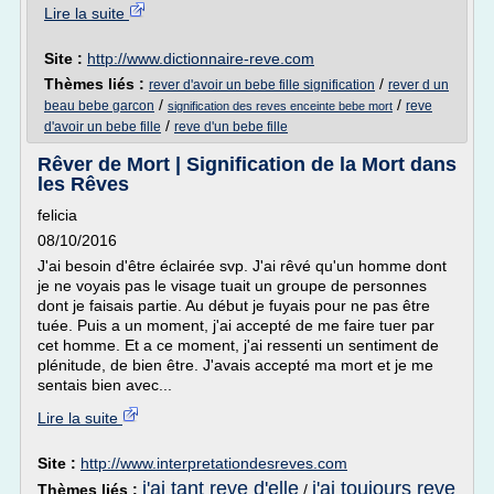
Lire la suite
Site :
http://www.dictionnaire-reve.com
Thèmes liés :
/
rever d'avoir un bebe fille signification
rever d un
/
/
beau bebe garcon
reve
signification des reves enceinte bebe mort
/
d'avoir un bebe fille
reve d'un bebe fille
Rêver de Mort | Signification de la Mort dans
les Rêves
felicia
08/10/2016
J'ai besoin d'être éclairée svp. J'ai rêvé qu'un homme dont
je ne voyais pas le visage tuait un groupe de personnes
dont je faisais partie. Au début je fuyais pour ne pas être
tuée. Puis a un moment, j'ai accepté de me faire tuer par
cet homme. Et a ce moment, j'ai ressenti un sentiment de
plénitude, de bien être. J'avais accepté ma mort et je me
sentais bien avec...
Lire la suite
Site :
http://www.interpretationdesreves.com
j'ai tant reve d'elle
j'ai toujours reve
Thèmes liés :
/