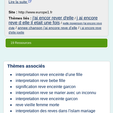
Lire la suite
Site :
http://www.europe1.fr
j'ai encor rever d'elle
j ai encore
Thèmes liés :
/
reve d elle il etait une fois
/
joelle mogensen j'ai encore reve
/
annee chanson j'ai encore reve d'elle
/
j ai encore reve
d'elle
d'elle joelle
19 Ressources
Thèmes associés
interpretation reve enceinte d'une fille
interpretation reve bebe fille
signification reve enceinte garcon
interpretation reve se marier avec un inconnu
interpretation reve enceinte garcon
reve vieille femme morte
interpretation des reves dans l'islam mariage