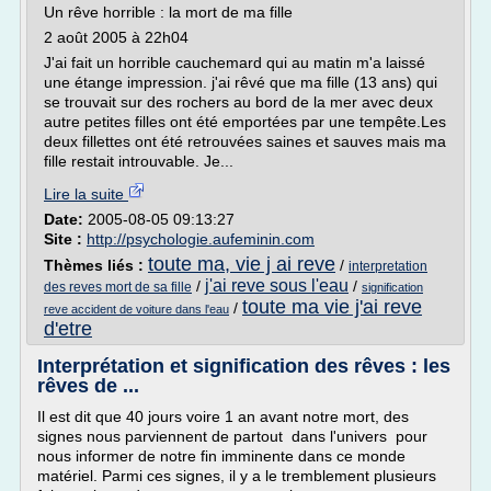
Un rêve horrible : la mort de ma fille
2 août 2005 à 22h04
J'ai fait un horrible cauchemard qui au matin m'a laissé
une étange impression. j'ai rêvé que ma fille (13 ans) qui
se trouvait sur des rochers au bord de la mer avec deux
autre petites filles ont été emportées par une tempête.Les
deux fillettes ont été retrouvées saines et sauves mais ma
fille restait introuvable. Je...
Lire la suite
Date:
2005-08-05 09:13:27
Site :
http://psychologie.aufeminin.com
toute ma, vie j ai reve
Thèmes liés :
/
interpretation
j'ai reve sous l'eau
/
/
des reves mort de sa fille
signification
toute ma vie j'ai reve
/
reve accident de voiture dans l'eau
d'etre
Interprétation et signification des rêves : les
rêves de ...
Il est dit que 40 jours voire 1 an avant notre mort, des
signes nous parviennent de partout dans l'univers pour
nous informer de notre fin imminente dans ce monde
matériel. Parmi ces signes, il y a le tremblement plusieurs