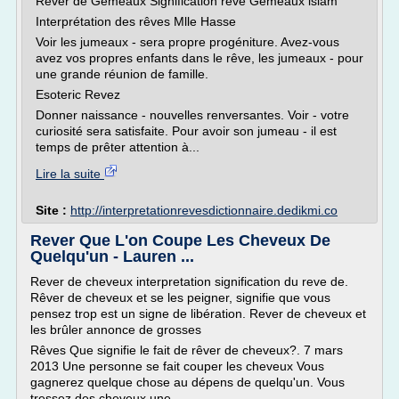
Rever de Gémeaux Signification reve Gémeaux islam
Interprétation des rêves Mlle Hasse
Voir les jumeaux - sera propre progéniture. Avez-vous
avez vos propres enfants dans le rêve, les jumeaux - pour
une grande réunion de famille.
Esoteric Revez
Donner naissance - nouvelles renversantes. Voir - votre
curiosité sera satisfaite. Pour avoir son jumeau - il est
temps de prêter attention à...
Lire la suite
Site :
http://interpretationrevesdictionnaire.dedikmi.co
Rever Que L'on Coupe Les Cheveux De
Quelqu'un - Lauren ...
Rever de cheveux interpretation signification du reve de.
Rêver de cheveux et se les peigner, signifie que vous
pensez trop est un signe de libération. Rever de cheveux et
les brûler annonce de grosses
Rêves Que signifie le fait de rêver de cheveux?. 7 mars
2013 Une personne se fait couper les cheveux Vous
gagnerez quelque chose au dépens de quelqu'un. Vous
tressez des cheveux une...