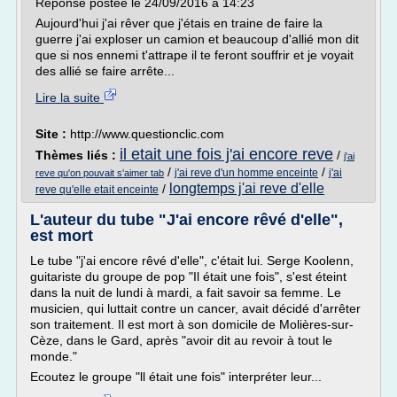
Réponse postée le 24/09/2016 à 14:23
Aujourd'hui j'ai rêver que j'étais en traine de faire la
guerre j'ai exploser un camion et beaucoup d'allié mon dit
que si nos ennemi t'attrape il te feront souffrir et je voyait
des allié se faire arrête...
Lire la suite
Site :
http://www.questionclic.com
il etait une fois j'ai encore reve
Thèmes liés :
/
j'ai
/
/
j'ai reve d'un homme enceinte
j'ai
reve qu'on pouvait s'aimer tab
longtemps j'ai reve d'elle
/
reve qu'elle etait enceinte
L'auteur du tube "J'ai encore rêvé d'elle",
est mort
Le tube "j'ai encore rêvé d'elle", c'était lui. Serge Koolenn,
guitariste du groupe de pop "Il était une fois", s'est éteint
dans la nuit de lundi à mardi, a fait savoir sa femme. Le
musicien, qui luttait contre un cancer, avait décidé d'arrêter
son traitement. Il est mort à son domicile de Molières-sur-
Cèze, dans le Gard, après "avoir dit au revoir à tout le
monde."
Ecoutez le groupe "ll était une fois" interpréter leur...