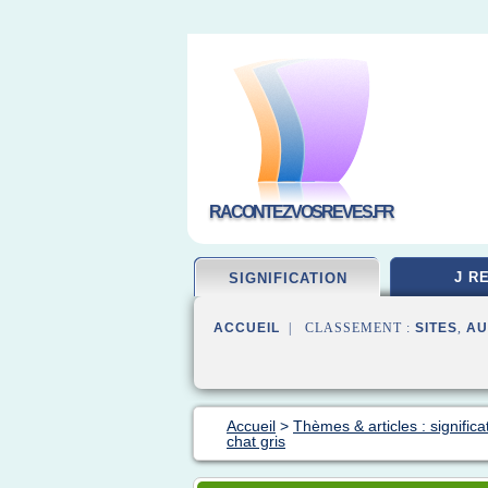
RACONTEZVOSREVES.FR
J R
SIGNIFICATION
ACCUEIL
| CLASSEMENT :
SITES
,
AU
Accueil
>
Thèmes & articles : significa
chat gris