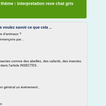
 thème : interpretation reve chat gris
voulez savoir ce que cela ...
te d'animaux ?
mmençons par...
insectes comme des abeilles, des cafards, des insectes
n dans l'article INSECTES .
en général un événement...
om