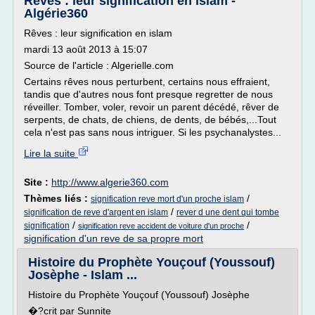
Rêves : leur signification en islam -
Algérie360
Rêves : leur signification en islam
mardi 13 août 2013 à 15:07
Source de l'article : Algerielle.com
Certains rêves nous perturbent, certains nous effraient,
tandis que d'autres nous font presque regretter de nous
réveiller. Tomber, voler, revoir un parent décédé, rêver de
serpents, de chats, de chiens, de dents, de bébés,...Tout
cela n'est pas sans nous intriguer. Si les psychanalystes...
Lire la suite
Site :
http://www.algerie360.com
Thèmes liés :
/
signification reve mort d'un proche islam
/
signification de reve d'argent en islam
rever d une dent qui tombe
/
/
signification
signification reve accident de voiture d'un proche
signification d'un reve de sa propre mort
Histoire du Prophète Youçouf (Youssouf)
Josèphe - Islam ...
Histoire du Prophète Youçouf (Youssouf) Josèphe
�?crit par Sunnite