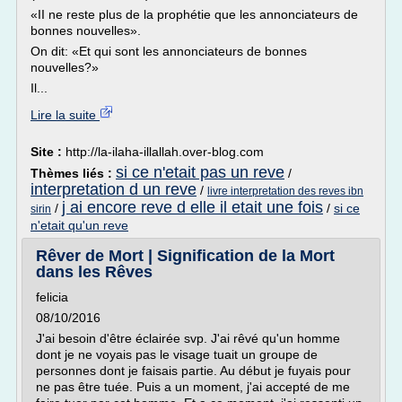
«II ne reste plus de la prophétie que les annonciateurs de
bonnes nouvelles».
On dit: «Et qui sont les annonciateurs de bonnes
nouvelles?»
Il...
Lire la suite
Site :
http://la-ilaha-illallah.over-blog.com
si ce n'etait pas un reve
Thèmes liés :
/
interpretation d un reve
/
livre interpretation des reves ibn
j ai encore reve d elle il etait une fois
/
/
si ce
sirin
n'etait qu'un reve
Rêver de Mort | Signification de la Mort
dans les Rêves
felicia
08/10/2016
J'ai besoin d'être éclairée svp. J'ai rêvé qu'un homme
dont je ne voyais pas le visage tuait un groupe de
personnes dont je faisais partie. Au début je fuyais pour
ne pas être tuée. Puis a un moment, j'ai accepté de me