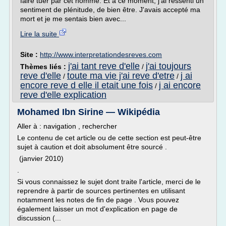
faire tuer par cet homme. Et a ce moment, j'ai ressenti un
sentiment de plénitude, de bien être. J'avais accepté ma
mort et je me sentais bien avec...
Lire la suite
Site :
http://www.interpretationdesreves.com
j'ai tant reve d'elle
j'ai toujours
Thèmes liés :
/
reve d'elle
toute ma vie j'ai reve d'etre
j ai
/
/
encore reve d elle il etait une fois
j ai encore
/
reve d'elle explication
Mohamed Ibn Sirine — Wikipédia
Aller à : navigation , rechercher
Le contenu de cet article ou de cette section est peut-être
sujet à caution et doit absolument être sourcé .
(janvier 2010)
.
Si vous connaissez le sujet dont traite l'article, merci de le
reprendre à partir de sources pertinentes en utilisant
notamment les notes de fin de page . Vous pouvez
également laisser un mot d'explication en page de
discussion (...