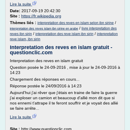
Lire la suite
Date:
2017-09-19 20:42:30
Site :
https://fr.wikipedia.org
Thèmes liés :
/
interpretation des reves en islam selon ibn sirine
/
livre interpretation des
interpretation des reves islam ibn sirine en arabe
/
/
reves ibn sirin
interpretation des reve islam ibn sirin
interpretation
reve islam, ibn sirin
Interpretation des reves en islam gratuit -
questionclic.com
Interpretation des reves en islam gratuit
Question posée le 24-09-2016 , mise à jour le 24-09-2016 à
14:23
Chargement des réponses en cours...
Réponse postée le 24/09/2016 à 14:23
Aujourd'hui j'ai rêver que j'étais en traine de faire la guerre
j'ai exploser un camion et beaucoup d'allié mon dit que si
nos ennemi t'attrape il te feront souffrir et je voyait des allié
se faire arrête...
Lire la suite
Site :
http://www.questionclic.com