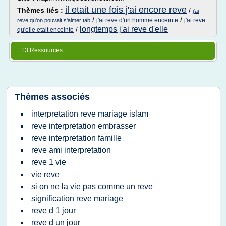
il etait une fois j'ai encore reve
Thèmes liés :
/
j'ai
/
/
j'ai reve d'un homme enceinte
j'ai reve
reve qu'on pouvait s'aimer tab
longtemps j'ai reve d'elle
/
qu'elle etait enceinte
13 Ressources
Thèmes associés
interpretation reve mariage islam
reve interpretation embrasser
reve interpretation famille
reve ami interpretation
reve 1 vie
vie reve
si on ne la vie pas comme un reve
signification reve mariage
reve d 1 jour
reve d un jour