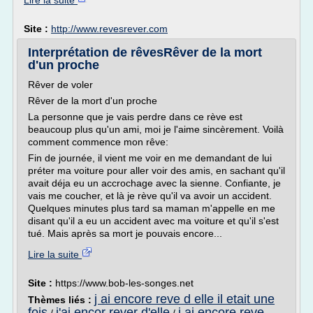
Lire la suite
Site :
http://www.revesrever.com
Interprétation de rêvesRêver de la mort
d'un proche
Rêver de voler
Rêver de la mort d'un proche
La personne que je vais perdre dans ce rève est
beaucoup plus qu'un ami, moi je l'aime sincèrement. Voilà
comment commence mon rêve:
Fin de journée, il vient me voir en me demandant de lui
préter ma voiture pour aller voir des amis, en sachant qu'il
avait déja eu un accrochage avec la sienne. Confiante, je
vais me coucher, et là je rève qu'il va avoir un accident.
Quelques minutes plus tard sa maman m'appelle en me
disant qu'il a eu un accident avec ma voiture et qu'il s'est
tué. Mais après sa mort je pouvais encore...
Lire la suite
Site :
https://www.bob-les-songes.net
j ai encore reve d elle il etait une
Thèmes liés :
fois
j'ai encor rever d'elle
j ai encore reve