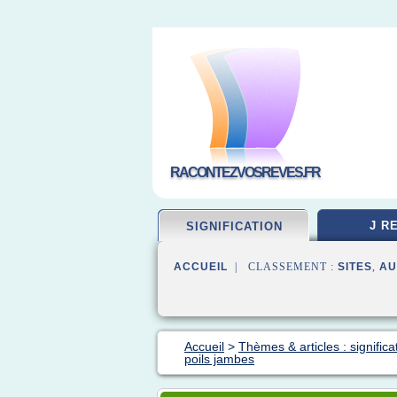
RACONTEZVOSREVES.FR
J R
SIGNIFICATION
ACCUEIL
| CLASSEMENT :
SITES
,
AU
Accueil
>
Thèmes & articles : significa
poils jambes