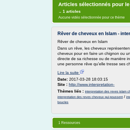
Articles sélectionnés pour le
1 articles
→
Aucune vidéo sélectionnée pour ce thème
Rêver de cheveux en Islam - inter
Rêver de cheveux en Islam
Dans un rêve, les cheveux représentent l
cheveux pour en faire un chignon ou une
directe de sa richesse ou de manière in
une personne rêve qu'elle tresse ses ch
Lire la suite
Date:
2017-03-28 18:03:15
Site :
http://www.interpretation-
Thèmes liés :
interpretation des reves islam 
/
interpretation des reves cheveux qui poussent
in
boucles
1 Ressources