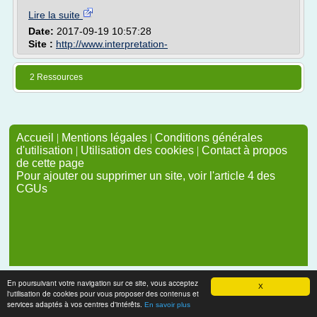
Lire la suite
Date:
2017-09-19 10:57:28
Site :
http://www.interpretation-
2 Ressources
Accueil
|
Mentions légales
|
Conditions générales
d'utilisation
|
Utilisation des cookies
|
Contact à propos
de cette page
Pour ajouter ou supprimer un site, voir l'article 4 des
CGUs
En poursuivant votre navigation sur ce site, vous acceptez
X
l'utilisation de cookies pour vous proposer des contenus et
services adaptés à vos centres d'intérêts.
En savoir plus