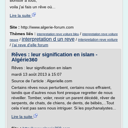
Bonsoir à tous,
voila j'ai fais un rêve où...
Lire la suite
Site :
http://www.algerie-forum.com
Thèmes liés :
/
interpretation reve voiture bleu
interpretation reve voiture
interpretation d un reve
/
/
interpretation reve voiture
neuve
/
j'ai reve d'elle forum
Rêves : leur signification en islam -
Algérie360
Rêves : leur signification en islam
mardi 13 août 2013 à 15:07
Source de l'article : Algerielle.com
Certains rêves nous perturbent, certains nous effraient,
tandis que d'autres nous font presque regretter de nous
réveiller. Tomber, voler, revoir un parent décédé, rêver de
serpents, de chats, de chiens, de dents, de bébés,...Tout
cela n'est pas sans nous intriguer. Si les psychanalystes...
Lire la suite