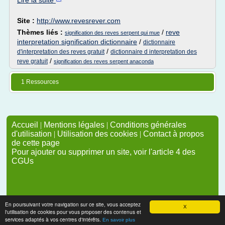
Lire la suite
Site :
http://www.revesrever.com
Thèmes liés :
/
reve
signification des reves serpent qui mue
interpretation signification dictionnaire
/
dictionnaire
/
d'interpretation des reves gratuit
dictionnaire d interpretation des
/
reve gratuit
signification des reves serpent anaconda
1 Ressources
Accueil
|
Mentions légales
|
Conditions générales
d'utilisation
|
Utilisation des cookies
|
Contact à propos
de cette page
Pour ajouter ou supprimer un site, voir l'article 4 des
CGUs
En poursuivant votre navigation sur ce site, vous acceptez
X
l'utilisation de cookies pour vous proposer des contenus et
services adaptés à vos centres d'intérêts.
En savoir plus