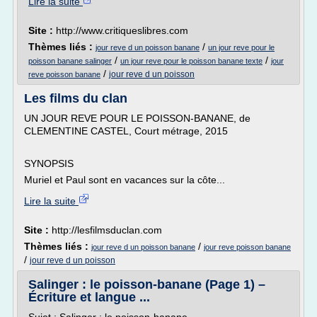
Lire la suite
Site :
http://www.critiqueslibres.com
Thèmes liés :
/
jour reve d un poisson banane
un jour reve pour le
/
/
poisson banane salinger
un jour reve pour le poisson banane texte
jour
/
jour reve d un poisson
reve poisson banane
Les films du clan
UN JOUR REVE POUR LE POISSON-BANANE, de
CLEMENTINE CASTEL, Court métrage, 2015
SYNOPSIS
Muriel et Paul sont en vacances sur la côte...
Lire la suite
Site :
http://lesfilmsduclan.com
Thèmes liés :
/
jour reve d un poisson banane
jour reve poisson banane
/
jour reve d un poisson
Salinger : le poisson-banane (Page 1) –
Écriture et langue ...