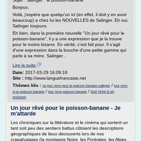
Sujet : Salinger : le poisson-banane
Bonjour,
Voilà, j'espère que quelqu'un ici (en effet, il doit y en avoir
beaucoup) a chez lui les NOUVELLES de Salinger. Eh oui,
Salinger toujours.
Eh bien, dans la première nouvelle "Un jour rêvé pour le
poisson-banane", il y a une expression que je la trouve
pour le moins bizarre. En vérité, c'est fait pour. Il s'agit
d'une expression dans la bouche d'une petite gamine qui
parle à sa mère. Salinger...
Lire la suite
Date:
2017-03-29 16:09:18
Site :
http://www.languefrancaise.net
Thèmes liés :
/
un jour reve pour le poisson banane salinger
jour reve
/
/
jour reve d un
d un poisson banane
jour reve poisson banane
poisson
Un jour rêvé pour le poisson-banane - Je
m'attarde
Les chroniques sur la littérature et le cinéma qui sortent un
tant soit peu des sentiers battus côtoient les descriptions
géographiques de lieux découverts lors de nos
crapahutages (la montagne Noire, les Pyrénées, les Alpes,