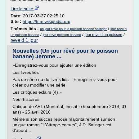
Lire la suite
Date:
2017-03-27 02:25:10
Site :
https://fr.m.wikipedia.org
Thèmes liés :
/
un jour reve pour le poisson banane salinger
jour reve d
/
/
/
jour reve d un poisson
un poisson banane
jour reve poisson banane
reve d 1 jour
Nouvelles (Un jour rêvé pour le poisson
banane) Jerome ...
»Enregistrez-vous pour ajouter une édition
Les livres liés
Pas de série ou de livres liés. Enregistrez-vous pour
créer ou modifier une série
Les critiques éclairs (4) »
Neuf histoires
Critique de ARL (Montréal, Inscrit le 6 septembre 2014, 31
ans) - 25 avril 2016
Même si son succès repose majoritairement sur son
unique roman "L'Attrape-coeurs", J.D. Salinger est
d'abord...