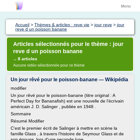
Menu
Accueil
>
Thèmes & articles : reve vie
>
jour reve
>
jour
reve d un poisson banane
Articles sélectionnés pour le thème : jour
reve d un poisson banane
8 articles
→
Aucune vidéo sélectionnée pour ce thème
Un jour rêvé pour le poisson-banane — Wikipédia
modifier
Un jour rêvé pour le poisson-banane (titre original : A
Perfect Day for Bananafish) est une nouvelle de l'écrivain
américain J. D. Salinger , publiée en 1948 .
Sommaire
Résumé Modifier
C'est le premier écrit de Salinger à mettre en scène la
famille Glass , à travers l'histoire de Seymour Glass et de
son épouse, lors d'une seconde lune...