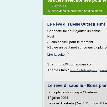
Articles sélectionnés pour le 
2 articles
→
Aucune vidéo sélectionnée pour ce thème
Le Rêve d'Isabelle Outlet (Fermé m
Connecte-toi pour ajouter un conseil.
Post
Aucun conseil pour le moment
Rédige un petit mot sur ce qui t'a plu, c
Lire la suite
Site :
https://fr.foursquare.com
Thèmes liés :
/
reve d'isabelle ottignies
le reve
Le rêve d'Isabelle - Bons pl
Bons plans shopping à Charleroi
12 juillet 2011
Le rêve d'Isabelle | Vu: 10455 fois © L