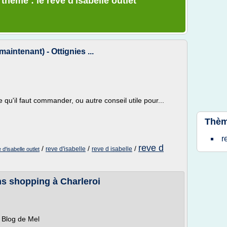
thème : le reve d'isabelle outlet
aintenant) - Ottignies ...
e qu'il faut commander, ou autre conseil utile pour...
Thèm
r
reve d
/
/
/
reve d'isabelle
reve d isabelle
 d'isabelle outlet
ans shopping à Charleroi
e Blog de Mel