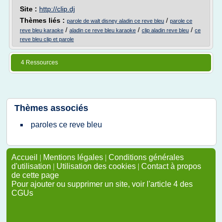
Site :
http://clip.dj
Thèmes liés :
/
parole de walt disney aladin ce reve bleu
parole ce
/
/
/
reve bleu karaoke
aladin ce reve bleu karaoke
clip aladin reve bleu
ce
reve bleu clip et parole
4 Ressources
Thèmes associés
paroles ce reve bleu
Accueil
|
Mentions légales
|
Conditions générales
d'utilisation
|
Utilisation des cookies
|
Contact à propos
de cette page
Pour ajouter ou supprimer un site, voir l'article 4 des
CGUs