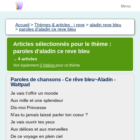
Menu
Accueil
>
Thèmes & articles : j reve
>
aladin reve bleu
>
paroles d'aladin ce reve bleu
Articles sélectionnés pour le thème :
paroles d'aladin ce reve bleu
4 articles
→
Voir également
3 Vidéos
pour ce thème
Paroles de chansons - Ce rêve bleu~Aladin -
Wattpad
Je vais t'offrir un monde
Aux mille et une splendeur
Dis-moi Princesse
N'as-tu jamais laissé parler ton coeur ?
Je vais ouvrir tes yeux
Aux délices et aux merveilles
De ce voyage en plein ciel