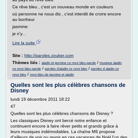
Ce rêve bleu , c'est un nouveau monde en couleurs
où personne ne nous dis , c'est interdit de croire encore
au bonheur
jasmine:
je n'y...
Lire la suite
Site :
http://paroles.zouker.com
Thèmes liés :
/
aladin et jasmine ce reve bleu parole
musique aladin
/
/
ce reve bleu parole
paroles d'aladin ce reve bleu
paroles d aladin ce
/
reve bleu
reve bleu de jasmine et aladin
Quelles sont les plus célèbres chansons de
Disney
lundi 19 décembre 2011 18:22
47
Quelles sont les plus célèbres chansons de Disney ?
Les classiques Disney ont bercé notre enfance et
continuent encore à faire rêver petits et grands grâce à
leurs musiques indémodables. La chaîne M6 propose
d'ailleurs de voir ou revoir en ces vacances de Noël l'un des