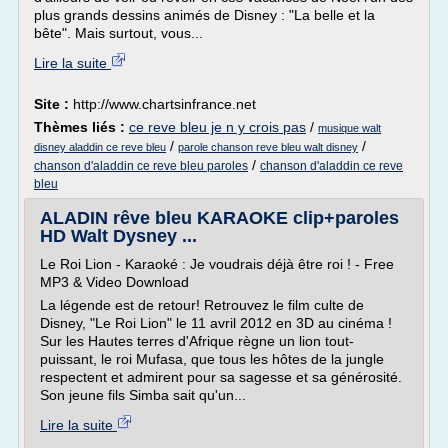
plus grands dessins animés de Disney : "La belle et la
bête". Mais surtout, vous...
Lire la suite
Site :
http://www.chartsinfrance.net
Thèmes liés :
ce reve bleu je n y crois pas
/
musique walt
/
/
disney aladdin ce reve bleu
parole chanson reve bleu walt disney
/
chanson d'aladdin ce reve bleu paroles
chanson d'aladdin ce reve
bleu
ALADIN rêve bleu KARAOKE clip+paroles
HD Walt Dysney ...
Le Roi Lion - Karaoké : Je voudrais déjà être roi ! - Free
MP3 & Video Download
La légende est de retour! Retrouvez le film culte de
Disney, "Le Roi Lion" le 11 avril 2012 en 3D au cinéma !
Sur les Hautes terres d'Afrique règne un lion tout-
puissant, le roi Mufasa, que tous les hôtes de la jungle
respectent et admirent pour sa sagesse et sa générosité.
Son jeune fils Simba sait qu'un...
Lire la suite