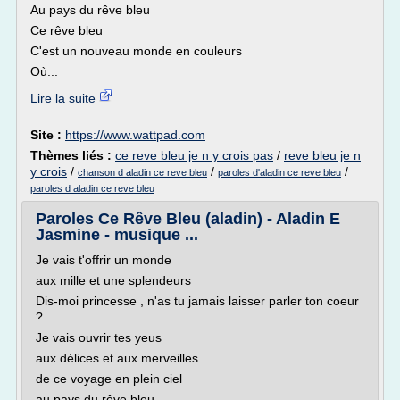
Au pays du rêve bleu
Ce rêve bleu
C'est un nouveau monde en couleurs
Où...
Lire la suite
Site :
https://www.wattpad.com
Thèmes liés :
ce reve bleu je n y crois pas
/
reve bleu je n
y crois
/
/
/
chanson d aladin ce reve bleu
paroles d'aladin ce reve bleu
paroles d aladin ce reve bleu
Paroles Ce Rêve Bleu (aladin) - Aladin E
Jasmine - musique ...
Je vais t'offrir un monde
aux mille et une splendeurs
Dis-moi princesse , n'as tu jamais laisser parler ton coeur
?
Je vais ouvrir tes yeus
aux délices et aux merveilles
de ce voyage en plein ciel
au pays du rêve bleu