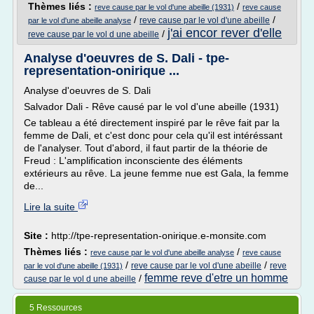
Thèmes liés :
/
reve cause par le vol d'une abeille (1931)
reve cause
/
/
reve cause par le vol d'une abeille
par le vol d'une abeille analyse
j'ai encor rever d'elle
/
reve cause par le vol d une abeille
Analyse d'oeuvres de S. Dali - tpe-
representation-onirique ...
Analyse d'oeuvres de S. Dali
Salvador Dali - Rêve causé par le vol d'une abeille (1931)
Ce tableau a été directement inspiré par le rêve fait par la
femme de Dali, et c'est donc pour cela qu'il est intéréssant
de l'analyser. Tout d'abord, il faut partir de la théorie de
Freud : L'amplification inconsciente des éléments
extérieurs au rêve. La jeune femme nue est Gala, la femme
de...
Lire la suite
Site :
http://tpe-representation-onirique.e-monsite.com
Thèmes liés :
/
reve cause par le vol d'une abeille analyse
reve cause
/
/
reve cause par le vol d'une abeille
reve
par le vol d'une abeille (1931)
femme reve d'etre un homme
/
cause par le vol d une abeille
5 Ressources