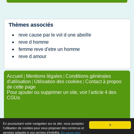
Thèmes associés
reve cause par le vol d une abeille
reve d homme
femme reve d'etre un homme
reve d amour
Accueil
|
Mentions légales
|
Conditions générales
d'utilisation
|
Utilisation des cookies
|
Contact à propos
de cette page
Pour ajouter ou supprimer un site, voir l'article 4 des
CGUs
En poursuivant votre navigation sur ce site, vous acceptez
X
l'utilisation de cookies pour vous proposer des contenus et
services adaptés à vos centres d'intérêts.
En savoir plus