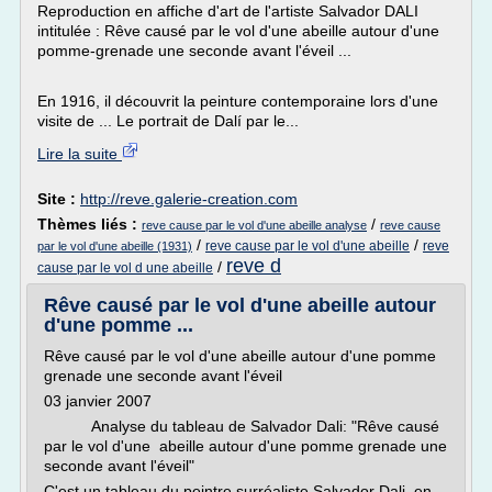
Reproduction en affiche d'art de l'artiste Salvador DALI
intitulée : Rêve causé par le vol d'une abeille autour d'une
pomme-grenade une seconde avant l'éveil ...
En 1916, il découvrit la peinture contemporaine lors d'une
visite de ... Le portrait de Dalí par le...
Lire la suite
Site :
http://reve.galerie-creation.com
Thèmes liés :
/
reve cause par le vol d'une abeille analyse
reve cause
/
/
reve cause par le vol d'une abeille
reve
par le vol d'une abeille (1931)
reve d
/
cause par le vol d une abeille
Rêve causé par le vol d'une abeille autour
d'une pomme ...
Rêve causé par le vol d'une abeille autour d'une pomme
grenade une seconde avant l'éveil
03 janvier 2007
Analyse du tableau de Salvador Dali: "Rêve causé
par le vol d'une abeille autour d'une pomme grenade une
seconde avant l'éveil"
C'est un tableau du peintre surréaliste Salvador Dali, en