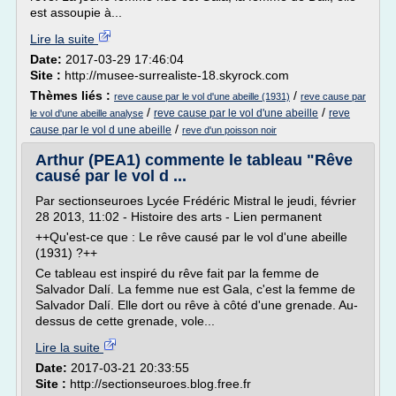
est assoupie à...
Lire la suite
Date:
2017-03-29 17:46:04
Site :
http://musee-surrealiste-18.skyrock.com
Thèmes liés :
/
reve cause par le vol d'une abeille (1931)
reve cause par
/
/
reve cause par le vol d'une abeille
reve
le vol d'une abeille analyse
/
cause par le vol d une abeille
reve d'un poisson noir
Arthur (PEA1) commente le tableau "Rêve
causé par le vol d ...
Par sectionseuroes Lycée Frédéric Mistral le jeudi, février
28 2013, 11:02 - Histoire des arts - Lien permanent
++Qu'est-ce que : Le rêve causé par le vol d'une abeille
(1931) ?++
Ce tableau est inspiré du rêve fait par la femme de
Salvador Dalí. La femme nue est Gala, c'est la femme de
Salvador Dalí. Elle dort ou rêve à côté d'une grenade. Au-
dessus de cette grenade, vole...
Lire la suite
Date:
2017-03-21 20:33:55
Site :
http://sectionseuroes.blog.free.fr