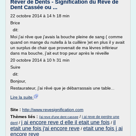
Rêver de Dents - Signification du Rêve de
Dent Cassée ou ...
22 octobre 2014 à 14 h 18 min
Brice
dit:
Moi j'ai rêve que j'avais la bouche pleine de sang ( comme
quand on mange du nutella à la cuillère )et en plus il y avait
un surplus de chair que provenait de ma lèvres inférieur
dans ma bouche, j'ait eut trop peur après le réveille
20 octobre 2014 à 10 h 31 min
Suire
dit:
Bonjour,
Restaurateur, j'ai rêvé que je débarrassais une table...
Lire la suite
Site :
http://www.revesignification.com
Thèmes liés :
/
j ai reve de perdre une
j'ai reve d'une dent cassee
j ai encore reve d elle il etait une fois
il
/
/
dent
etait une fois j'ai encore reve
etait une fois j ai
/
encore reve