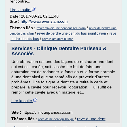
rencontre...
Lire la suite
Date:
2017-09-21 02:11:48
Site :
http://www.reverislam.com
Thèmes liés :
/
rever d'avoir une dent cassee islam
rever de perdre une
/
/
rever de perdre une dent du bas signification
reve
dent du bas islam
/
perdre dent du bas
reve islam dent du bas
Services - Clinique Dentaire Pariseau &
Associés
Une obturation est une des façons de restaurer une dent
qui est soit cariée, soit cassée. Le but de faire une
obturation est de redonner la fonction et la forme normale
à une dent ainsi que sa santé afin de prévenir d'autres
problèmes. Une fois que le dentiste a retiré la carie et
préparé la cavité pour recevoir l'obturation, il lui suffit de
remplir cette cavité avec un matériel et...
Lire la suite
Site :
https://cliniquepariseau.com
Thèmes liés :
/
reve d une dent
reve d'une dent qui bouge