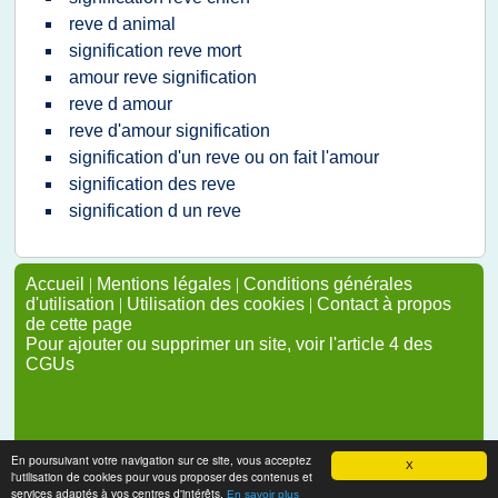
reve d animal
signification reve mort
amour reve signification
reve d amour
reve d'amour signification
signification d'un reve ou on fait l'amour
signification des reve
signification d un reve
Accueil
|
Mentions légales
|
Conditions générales
d'utilisation
|
Utilisation des cookies
|
Contact à propos
de cette page
Pour ajouter ou supprimer un site, voir l'article 4 des
CGUs
En poursuivant votre navigation sur ce site, vous acceptez
X
l'utilisation de cookies pour vous proposer des contenus et
services adaptés à vos centres d'intérêts.
En savoir plus