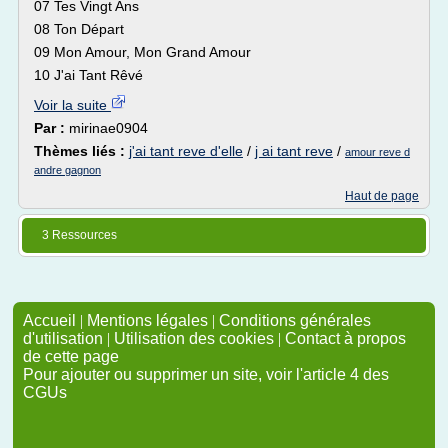
07 Tes Vingt Ans
08 Ton Départ
09 Mon Amour, Mon Grand Amour
10 J'ai Tant Rêvé
Voir la suite
Par :
mirinae0904
Thèmes liés :
j'ai tant reve d'elle
/
j ai tant reve
/
amour reve d
andre gagnon
Haut de page
3 Ressources
Accueil
|
Mentions légales
|
Conditions générales
d'utilisation
|
Utilisation des cookies
|
Contact à propos
de cette page
Pour ajouter ou supprimer un site, voir l'article 4 des
CGUs