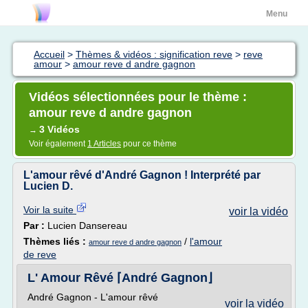
Menu
Accueil
>
Thèmes & vidéos : signification reve
>
reve
amour
>
amour reve d andre gagnon
Vidéos sélectionnées pour le thème :
amour reve d andre gagnon
3 Vidéos
→
Voir également
1 Articles
pour ce thème
L'amour rêvé d'André Gagnon ! Interprété par
Lucien D.
Voir la suite
voir la vidéo
Par :
Lucien Dansereau
Thèmes liés :
/
l'amour
amour reve d andre gagnon
de reve
L' Amour Rêvé ⌈André Gagnon⌋
André Gagnon - L'amour rêvé
voir la vidéo