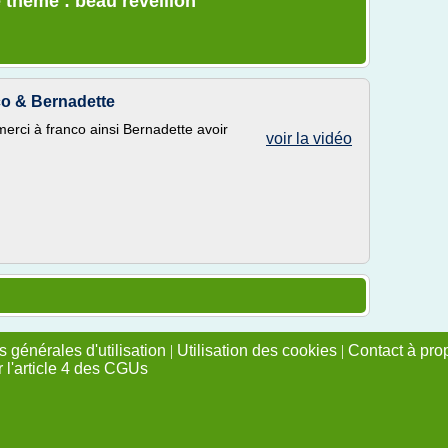
 thème : beau reveillon
co & Bernadette
 merci à franco ainsi Bernadette avoir
voir la vidéo
 générales d'utilisation
|
Utilisation des cookies
|
Contact à pro
r l'article 4 des CGUs