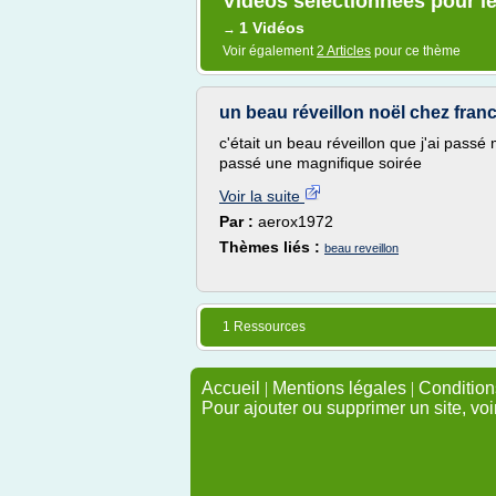
Vidéos sélectionnées pour le
1 Vidéos
→
Voir également
2 Articles
pour ce thème
un beau réveillon noël chez fran
c'était un beau réveillon que j'ai passé
passé une magnifique soirée
Voir la suite
Par :
aerox1972
Thèmes liés :
beau reveillon
1 Ressources
Accueil
|
Mentions légales
|
Conditions
Pour ajouter ou supprimer un site, voi