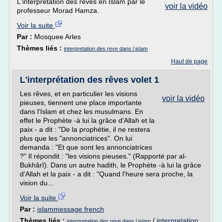
L'interprétation des rêves en Islam par le
voir la vidéo
professeur Morad Hamza.
Voir la suite
Par :
Mosquee Arles
Thèmes liés :
interpretation des reve dans l islam
Haut de page
L'interprétation des rêves volet 1
Les rêves, et en particulier les visions
voir la vidéo
pieuses, tiennent une place importante
dans l'Islam et chez les musulmans. En
effet le Prophète -à lui la grâce d'Allah et la
paix - a dit : "De la prophétie, il ne restera
plus que les "annonciatrices". On lui
demanda : "Et que sont les annonciatrices
?" Il répondit : "les visions pieuses." (Rapporté par al-
Bukhârî). Dans un autre hadith, le Prophète -à lui la grâce
d'Allah et la paix - a dit : "Quand l'heure sera proche, la
vision du...
Voir la suite
Par :
islammessage french
Thèmes liés :
/
interpretation
interpretation des reve dans l islam