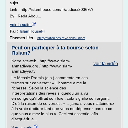
sujet
Link : http://islamhouse.com/fr/audios/203697/
By : Réda Abou...
Voir la suite
Par :
IslamHouseFr
Thèmes liés :
interpretation des reve dans l islam
Peut on participer à la bourse selon
l'Islam?
Notre siteweb : http://www.islam-
voir la vidéo
ahmadiyya.org / http://www.islam-
ahmadiyya.tv
Le Messie Promis (a.s.) commente en ces
termes sur ce verset : « L’homme aime la
richesse. Selon la science des
interprétations des rêves si quelqu’un a vu
en songe qu’il offrait son foie , cela signifie son argent.
D’où la raison de ce verset : « …jamais vous n’atteindrez
à la vraie droiture tant que vous ne dépensez pas de ce
que vous aimez le plus ». Ceci est essentiel afin
d’acquérir la...
Voir la suite