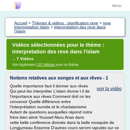
Menu
Accueil
>
Thèmes & vidéos : signification reve
>
reve
interpretation islam
>
interpretation des reve dans
l'islam
Vidéos sélectionnées pour le thème :
interpretation des reve dans l'islam
7 Vidéos
→
Voir également
107 Articles
pour ce thème
Notions relatives aux songes et aux rêves - 1
Quelle importance faut il donner aux rêves
voir la vidéo
Qui peut les interpréter L’islam donne t il de
l’importance aux rêves Comment doit on les
concevoir Quelle différence entre
l’interprétation sunnite et le charlatanisme
Autant de questions auxquelles répond notre
frère bien aimé Youssef Abou Anas dans
cette belle conférence donnée dans la belle mosquée de
Longjumeau Essonne D’autres cours seront rajoutés sur ce