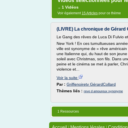
Vidéos sélectionnées pour 
1 Vidéos
→
Voir également
15 Articles
pour ce thème
(LIVRE) La chronique de Gérard 
Le Gang des rêves de Luca Di Fulvio e
New York ! En ces tumultueuses années 
ville est synonyme de » rêve américain 
une Italienne qui, du haut de son jeune
soleil avec Christmas, son fils. Dans un
peine et le cinéma se met à parler, Ch
violence et...
Voir la suite
Par :
Griffenoiretv GérardCollard
Thèmes liés :
reve d amoureux synonyme
1 Ressources
Accueil
|
Mentions légales
|
Conditions