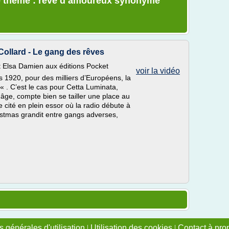
le thème : reve d amoureux synonyme
Collard - Le gang des rêves
t Elsa Damien aux éditions Pocket
voir la vidéo
1920, pour des milliers d’Européens, la
« . C’est le cas pour Cetta Luminata,
 âge, compte bien se tailler une place au
e cité en plein essor où la radio débute à
ristmas grandit entre gangs adverses,
 générales d'utilisation
|
Utilisation des cookies
|
Contact à pro