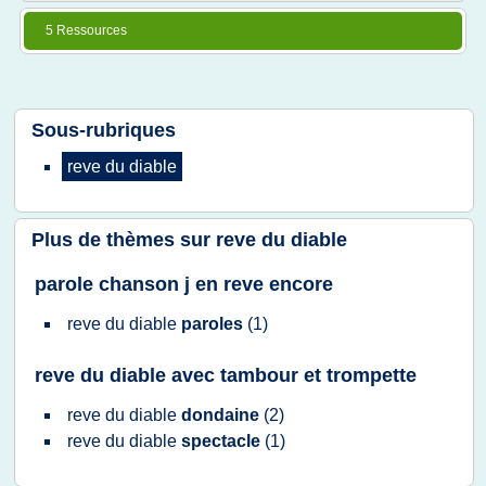
5 Ressources
Sous-rubriques
reve
du
diable
Plus de thèmes sur
reve du diable
parole chanson j en reve encore
reve
du
diable
paroles
(1)
reve du diable avec tambour et trompette
reve
du
diable
dondaine
(2)
reve
du
diable
spectacle
(1)