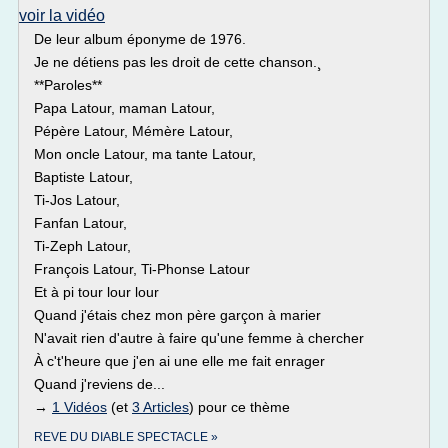
voir la vidéo
De leur album éponyme de 1976.
Je ne détiens pas les droit de cette chanson.¸
**Paroles**
Papa Latour, maman Latour,
Pépère Latour, Mémère Latour,
Mon oncle Latour, ma tante Latour,
Baptiste Latour,
Ti-Jos Latour,
Fanfan Latour,
Ti-Zeph Latour,
François Latour, Ti-Phonse Latour
Et à pi tour lour lour
Quand j'étais chez mon père garçon à marier
N'avait rien d'autre à faire qu'une femme à chercher
À c't'heure que j'en ai une elle me fait enrager
Quand j'reviens de...
→
1 Vidéos
(et
3 Articles
) pour ce thème
REVE DU DIABLE SPECTACLE »