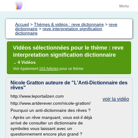
Menu
Accueil
>
Thèmes & vidéos : reve dictionnaire
>
reve
dictionnaire
>
reve interpretation signification
dictionnaire
Vidéos sélectionnées pour le thème : reve
interpretation signification dictionnaire
4 Vidéos
→
Voir également
102 Articles
pour ce thème
Nicole Gratton auteure de "L'Anti-Dictionnaire des
rêves"
http://www.leportailzen.com
voir la vidéo
http://www.artderever.com/nicole-gratton/
Pourquoi un anti-dictionnaire des rêves ?
- Après un rêve marquant, vous est-il déjà
arrivé de consulter un dictionnaire de
symboles vous laissant avec un
questionnement encore plus grand ?