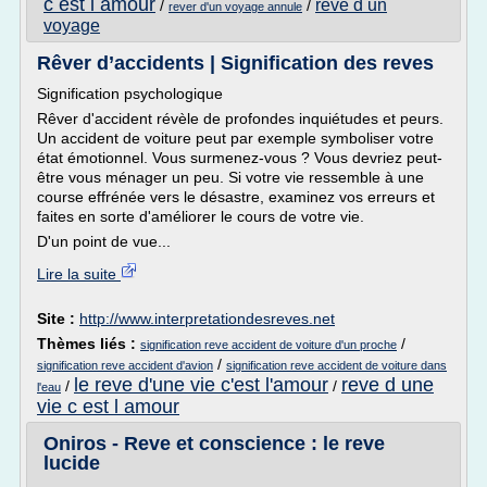
c est l amour
reve d un
/
/
rever d'un voyage annule
voyage
Rêver d’accidents | Signification des reves
Signification psychologique
Rêver d'accident révèle de profondes inquiétudes et peurs.
Un accident de voiture peut par exemple symboliser votre
état émotionnel. Vous surmenez-vous ? Vous devriez peut-
être vous ménager un peu. Si votre vie ressemble à une
course effrénée vers le désastre, examinez vos erreurs et
faites en sorte d'améliorer le cours de votre vie.
D'un point de vue...
Lire la suite
Site :
http://www.interpretationdesreves.net
Thèmes liés :
/
signification reve accident de voiture d'un proche
/
signification reve accident d'avion
signification reve accident de voiture dans
le reve d'une vie c'est l'amour
reve d une
/
/
l'eau
vie c est l amour
Oniros - Reve et conscience : le reve
lucide