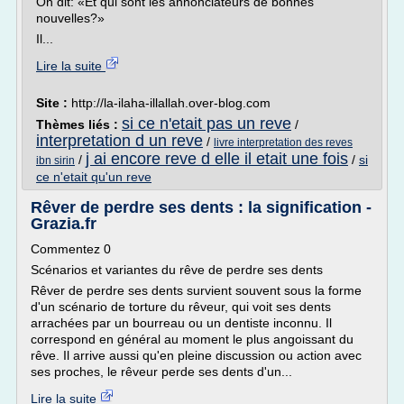
On dit: «Et qui sont les annonciateurs de bonnes
nouvelles?»
Il...
Lire la suite
Site :
http://la-ilaha-illallah.over-blog.com
si ce n'etait pas un reve
Thèmes liés :
/
interpretation d un reve
/
livre interpretation des reves
j ai encore reve d elle il etait une fois
/
/
si
ibn sirin
ce n'etait qu'un reve
Rêver de perdre ses dents : la signification -
Grazia.fr
Commentez 0
Scénarios et variantes du rêve de perdre ses dents
Rêver de perdre ses dents survient souvent sous la forme
d'un scénario de torture du rêveur, qui voit ses dents
arrachées par un bourreau ou un dentiste inconnu. Il
correspond en général au moment le plus angoissant du
rêve. Il arrive aussi qu'en pleine discussion ou action avec
ses proches, le rêveur perde ses dents d'un...
Lire la suite