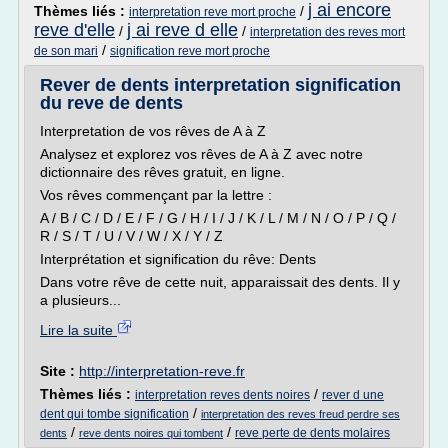
j ai encore
Thèmes liés :
/
interpretation reve mort proche
reve d'elle
j ai reve d elle
/
/
interpretation des reves mort
/
de son mari
signification reve mort proche
Rever de dents interpretation signification
du reve de dents
Interpretation de vos rêves de A à Z
Analysez et explorez vos rêves de A à Z avec notre
dictionnaire des rêves gratuit, en ligne.
Vos rêves commençant par la lettre :
A / B / C / D / E / F / G / H / I / J / K / L / M / N / O / P / Q /
R / S / T / U / V / W / X / Y / Z
Interprétation et signification du rêve: Dents
Dans votre rêve de cette nuit, apparaissait des dents. Il y
a plusieurs...
Lire la suite
Site :
http://interpretation-reve.fr
Thèmes liés :
/
interpretation reves dents noires
rever d une
/
dent qui tombe signification
interpretation des reves freud perdre ses
/
/
reve perte de dents molaires
dents
reve dents noires qui tombent