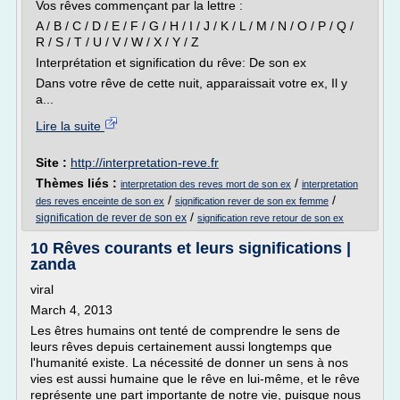
Vos rêves commençant par la lettre :
A / B / C / D / E / F / G / H / I / J / K / L / M / N / O / P / Q /
R / S / T / U / V / W / X / Y / Z
Interprétation et signification du rêve: De son ex
Dans votre rêve de cette nuit, apparaissait votre ex, Il y
a...
Lire la suite
Site :
http://interpretation-reve.fr
Thèmes liés :
/
interpretation des reves mort de son ex
interpretation
/
/
des reves enceinte de son ex
signification rever de son ex femme
/
signification de rever de son ex
signification reve retour de son ex
10 Rêves courants et leurs significations |
zanda
viral
March 4, 2013
Les êtres humains ont tenté de comprendre le sens de
leurs rêves depuis certainement aussi longtemps que
l'humanité existe. La nécessité de donner un sens à nos
vies est aussi humaine que le rêve en lui-même, et le rêve
représente une part importante de notre vie, puisque nous