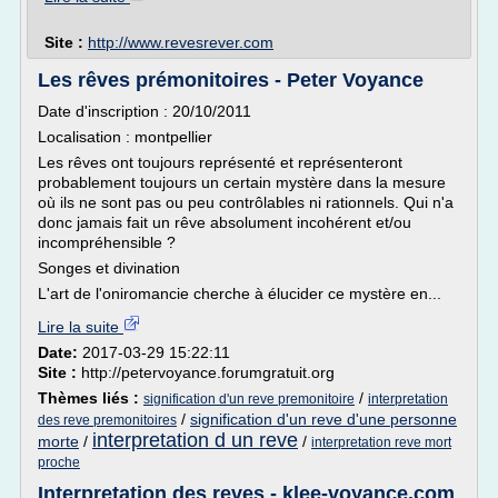
Site :
http://www.revesrever.com
Les rêves prémonitoires - Peter Voyance
Date d'inscription : 20/10/2011
Localisation : montpellier
Les rêves ont toujours représenté et représenteront
probablement toujours un certain mystère dans la mesure
où ils ne sont pas ou peu contrôlables ni rationnels. Qui n'a
donc jamais fait un rêve absolument incohérent et/ou
incompréhensible ?
Songes et divination
L'art de l'oniromancie cherche à élucider ce mystère en...
Lire la suite
Date:
2017-03-29 15:22:11
Site :
http://petervoyance.forumgratuit.org
Thèmes liés :
/
signification d'un reve premonitoire
interpretation
/
signification d'un reve d'une personne
des reve premonitoires
interpretation d un reve
morte
/
/
interpretation reve mort
proche
Interpretation des reves - klee-voyance.com