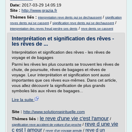
Date:
2017-03-29 14:05:19
Site :
http://www.grazia.fr
Thèmes liés :
/
interpretation reve dents qui se dechaussent
signification
/
/
reves dents qui se cassent
signification reve dents qui se dechaussent
/
interpretation des reves freud perdre ses dents
reve dents se cassent
Interprétation et signification des rêves -
les rêves de ...
Interprétation et signification des rêves - les rêves de
voyage et de bagages
Parmi les rêves les plus courants se trouvent les rêves de
chute, de poursuite, rêves de bagages et rêves de
voyage. Leur interprétation et signification sont aussi
importantes que ces rêves eux-mêmes. Dans cet article,
vous allez découvrir la signification de plus grands
symboles liés aux rêves de bagages...
Lire la suite
Site :
http://www.solutionspirituelle.com
le reve d'une vie c'est l'amour
Thèmes liés :
/
reve d une vie
/
signification reve accident de voiture d'un proche
c est l amour
reve d un
/
/
rever d'un voyage annule