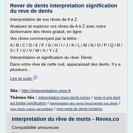
Rever de dents interpretation signification
du reve de dents
Interpretation de vos rêves de A à Z
Analysez et explorez vos rêves de A à Z avec notre
dictionnaire des rêves gratuit, en ligne.
Vos rêves commençant par la lettre :
A / B / C / D / E / F / G / H / I / J / K / L / M / N / O / P / Q / R /
S / T / U / V / W / X / Y / Z
Interprétation et signification du rêve: Dents
Dans votre rêve de cette nuit, apparaissait des dents. Il y a
plusieurs...
Lire la suite
Site :
http://interpretation-reve.fr
Thèmes liés :
/
interpretation reves dents noires
rever d une dent
/
/
qui tombe signification
interpretation des reves freud perdre ses dents
/
reve perte de dents molaires
reve dents noires qui tombent
Interpretation du rêve de morts - Reves.co
Compatibilité amoureuse