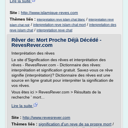
Lire la suite
Site :
http://www.islamique-reves.com
Thèmes liés :
/
interpretation reve islam chat blanc
interpretation reve
/
/
interpretation reve islam chat mort
interpretation des
islam chat noir
/
reve islam chat
interpretation reve chat
Rêver de: Mort Proche Déjà Décédé -
RevesRever.com
Interprétation des rêves
Le site d'Signification des rêves et interprétation des
rêves - RevesRever.com - Dictionnaire des rêves:
interprétation et signification gratuit. Savez-vous ce rêve
signifie (interprétation)? Dictionnaire des rêves est une
source en ligne gratuit pour interpréter la signification de
vos rêves.
Vous êtes ici > RevesRever.com > Résultats de la
recherche ' mort...
Lire la suite
Site :
http://www.revesrever.com
Thèmes liés :
signification d'un reve de sa propre mort
/