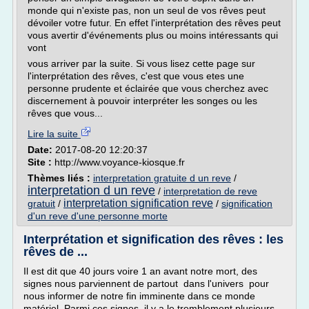
monde qui n'existe pas, non un seul de vos rêves peut
dévoiler votre futur. En effet l'interprétation des rêves peut
vous avertir d'événements plus ou moins intéressants qui
vont
vous arriver par la suite. Si vous lisez cette page sur
l'interprétation des rêves, c'est que vous etes une
personne prudente et éclairée que vous cherchez avec
discernement à pouvoir interpréter les songes ou les
rêves que vous...
Lire la suite
Date:
2017-08-20 12:20:37
Site :
http://www.voyance-kiosque.fr
Thèmes liés :
interpretation gratuite d un reve
/
interpretation d un reve
/
interpretation de reve
interpretation signification reve
gratuit
/
/
signification
d'un reve d'une personne morte
Interprétation et signification des rêves : les
rêves de ...
Il est dit que 40 jours voire 1 an avant notre mort, des
signes nous parviennent de partout dans l'univers pour
nous informer de notre fin imminente dans ce monde
matériel. Parmi ces signes, il y a le tremblement plusieurs