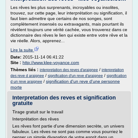
Les rêves les plus surprenants, incroyables ou insolites,
trouvez, sur cette page, leur interprétation ou signification, il
faut bien admettre que certains de nos songes, sont
complètement insensés ou extravagants, mais pourtant ils
révèlent toujours une vérité cachée, vous trouverez dans ce
dictionnaire des rêves le lien qui existe entre votre rêve et la
vie réelle. Alors, apprenez...
Lire la suite
Date:
2015-11-14 06:41:22
Site :
http://www.klee-voyance.com
Thèmes liés :
/
interpretation des reves d'araignee
interpretation
/
/
des reve d araignee
signification d'un reve d'araignee
signification
/
signification d'un reve d'une personne
d un reve araignee
morte
Interpretation des reves et signification
gratuite
Tirage gratuit sur le travail
Interprétation des rêves
Les rêves font partie d'une dimension secrète, un univers
fabuleux. Les rêves ne sont pas comme vous pourriez le
penser un simple divagation de votre esprit dans un