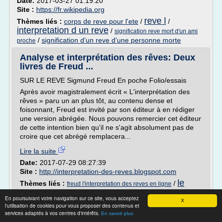
Date:
2017-03-27 01:19:20
Site :
https://fr.wikipedia.org
reve l
Thèmes liés :
corps de reve pour l'ete
/
/
interpretation d un reve
/
signification reve mort d'un ami
/
signification d'un reve d'une personne morte
proche
Analyse et interprétation des rêves: Deux
livres de Freud ...
SUR LE REVE Sigmund Freud En poche Folio/essais
Après avoir magistralement écrit « L'interprétation des
rêves » paru un an plus tôt, au contenu dense et
foisonnant, Freud est invité par son éditeur à en rédiger
une version abrégée. Nous pouvons remercier cet éditeur
de cette intention bien qu'il ne s'agit absolument pas de
croire que cet abrégé remplacera...
Lire la suite
Date:
2017-07-29 08:27:39
Site :
http://interpretation-des-reves.blogspot.com
le
Thèmes liés :
/
freud l'interpretation des reves en ligne
reve d'une vie c'est l'amour
signification d'un
/
En poursuivant votre navigation sur ce site, vous acceptez
reve d une vie c est l
X
reve ou on fait l'amour
/
l'utilisation de cookies pour vous proposer des contenus et
amour
/
services adaptés à vos centres d'intérêts.
interpretation des reves freud analyse
En savoir plus