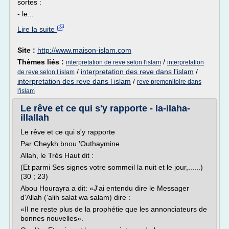
sortes :
- le...
Lire la suite
Site :
http://www.maison-islam.com
Thèmes liés :
/
interpretation de reve selon l'islam
interpretation
/
interpretation des reve dans l'islam
/
de reve selon l islam
interpretation des reve dans l islam
/
reve premonitoire dans
l'islam
Le rêve et ce qui s'y rapporte - la-ilaha-
illallah
Le rêve et ce qui s'y rapporte
Par Cheykh bnou 'Outhaymine
Allah, le Trés Haut dit :
(Et parmi Ses signes votre sommeil la nuit et le jour,......)
(30 ; 23)
Abou Hourayra a dit: «J'ai entendu dire le Messager
d'Allah ('alih salat wa salam) dire :
«II ne reste plus de la prophétie que les annonciateurs de
bonnes nouvelles».