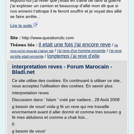
Aujourd'hui j'ai rêver que j'étais en traine de faire la guerre
j'ai exploser un camion et beaucoup d'allié mon dit que si
nos ennemi t'attrape il te feront souffrir et je voyait des allié
se faire arrête...
Lire la suite
Site :
http://www.questionclic.com
il etait une fois j'ai encore reve
Thèmes liés :
/
j'ai
/
/
j'ai reve d'un homme enceinte
j'ai reve
reve qu'on pouvait s'aimer tab
longtemps j'ai reve d'elle
/
qu'elle etait enceinte
interpretation reves - Forum Marocain -
Bladi.net
Ce site utilise des cookies. En continuant à utiliser ce site,
vous acceptez l'utilisation des cookies. En savoir plus.
interpretation reves
Discussion dans ' Islam ' créé par nadiere , 28 Août 2008 .
g besoin de vous! voila g fé un reve qui me travaille
enormement avant d aller dormir et comme tres souven g
fé mes ablutions et comme a chak fois...
0
g besoin de vous!