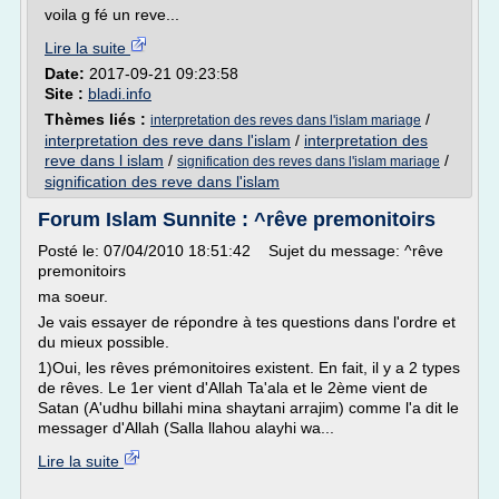
voila g fé un reve...
Lire la suite
Date:
2017-09-21 09:23:58
Site :
bladi.info
Thèmes liés :
/
interpretation des reves dans l'islam mariage
interpretation des reve dans l'islam
/
interpretation des
reve dans l islam
/
/
signification des reves dans l'islam mariage
signification des reve dans l'islam
Forum Islam Sunnite : ^rêve premonitoirs
Posté le: 07/04/2010 18:51:42 Sujet du message: ^rêve
premonitoirs
ma soeur.
Je vais essayer de répondre à tes questions dans l'ordre et
du mieux possible.
1)Oui, les rêves prémonitoires existent. En fait, il y a 2 types
de rêves. Le 1er vient d'Allah Ta'ala et le 2ème vient de
Satan (A'udhu billahi mina shaytani arrajim) comme l'a dit le
messager d'Allah (Salla llahou alayhi wa...
Lire la suite