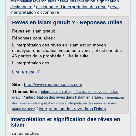
/
reve interpretation signification
interpretation reve ibn sirine
dictionnaire
/
dictionnaire d interpretation des reve
/
reve
interpretation dictionnaire
Reves en islam gratuit ? - Reponses Utiles
Reves en islam gratuit
Réponses populaires :
L'interprétation des rêves en Islam est un moyen
d'analyser une situation vécue ou à venir ; et est une des
46 parties de la prophétie *. Lire la suite...
L'interprétation des...
Lire la suite
Site :
http://www.reponsesutiles.com
Thèmes liés :
interpretation et signification des reves en islam
/
/
gratuit
interpretation des reves dans l'islam en arabe
interpretation
/
des reves en islam gratuit en arabe
interpretation des reves en islam
/
interpretation des reve dans l'islam
gratuit ibn sirine
Interprétation et signification des rêves en
Islam
Iza recherches