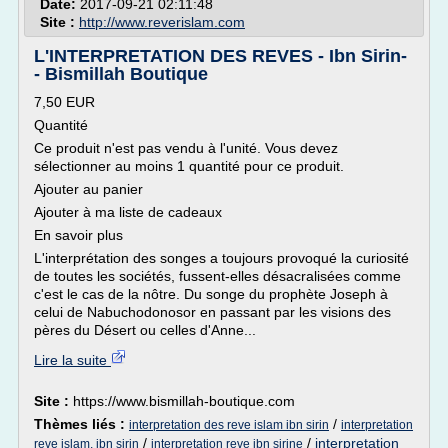
Date:
2017-09-21 02:11:48
Site :
http://www.reverislam.com
L'INTERPRETATION DES REVES - Ibn Sirin-
- Bismillah Boutique
7,50 EUR
Quantité
Ce produit n'est pas vendu à l'unité. Vous devez
sélectionner au moins 1 quantité pour ce produit.
Ajouter au panier
Ajouter à ma liste de cadeaux
En savoir plus
L'interprétation des songes a toujours provoqué la curiosité
de toutes les sociétés, fussent-elles désacralisées comme
c'est le cas de la nôtre. Du songe du prophète Joseph à
celui de Nabuchodonosor en passant par les visions des
pères du Désert ou celles d'Anne...
Lire la suite
Site :
https://www.bismillah-boutique.com
Thèmes liés :
/
interpretation des reve islam ibn sirin
interpretation
/
/
interpretation
reve islam, ibn sirin
interpretation reve ibn sirine