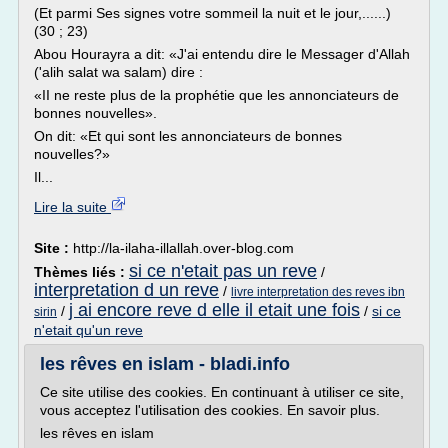
(Et parmi Ses signes votre sommeil la nuit et le jour,......)
(30 ; 23)
Abou Hourayra a dit: «J'ai entendu dire le Messager d'Allah
('alih salat wa salam) dire :
«II ne reste plus de la prophétie que les annonciateurs de
bonnes nouvelles».
On dit: «Et qui sont les annonciateurs de bonnes
nouvelles?»
Il...
Lire la suite
Site :
http://la-ilaha-illallah.over-blog.com
si ce n'etait pas un reve
Thèmes liés :
/
interpretation d un reve
/
livre interpretation des reves ibn
j ai encore reve d elle il etait une fois
/
/
si ce
sirin
n'etait qu'un reve
les rêves en islam - bladi.info
Ce site utilise des cookies. En continuant à utiliser ce site,
vous acceptez l'utilisation des cookies. En savoir plus.
les rêves en islam