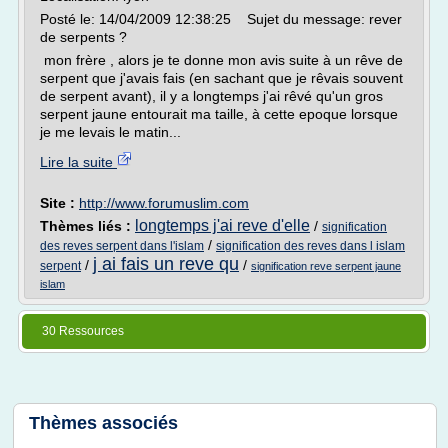
Posté le: 14/04/2009 12:38:25 Sujet du message: rever
de serpents ?
mon frère , alors je te donne mon avis suite à un rêve de
serpent que j'avais fais (en sachant que je rêvais souvent
de serpent avant), il y a longtemps j'ai rêvé qu'un gros
serpent jaune entourait ma taille, à cette epoque lorsque
je me levais le matin...
Lire la suite
Site :
http://www.forumuslim.com
longtemps j'ai reve d'elle
Thèmes liés :
/
signification
/
des reves serpent dans l'islam
signification des reves dans l islam
j ai fais un reve qu
/
/
serpent
signification reve serpent jaune
islam
30 Ressources
Thèmes associés