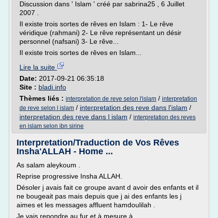
Discussion dans ' Islam ' créé par sabrina25 , 6 Juillet
2007 .
Il existe trois sortes de rêves en Islam : 1- Le rêve
véridique (rahmani) 2- Le rêve représentant un désir
personnel (nafsani) 3- Le rêve...
Il existe trois sortes de rêves en Islam...
Lire la suite
Date:
2017-09-21 06:35:18
Site :
bladi.info
Thèmes liés :
/
interpretation de reve selon l'islam
interpretation
/
interpretation des reve dans l'islam
/
de reve selon l islam
interpretation des reve dans l islam
/
interpretation des reves
en islam selon ibn sirine
Interpretation/Traduction de Vos Rêves
Insha'ALLAH - Home ...
As salam aleykoum .
Reprise progressive Insha ALLAH.
Désoler j avais fait ce groupe avant d avoir des enfants et il
ne bougeait pas mais depuis que j ai des enfants les j
aimes et les messages affluent hamdoulilah .
Je vais repondre au fur et à mesure à...