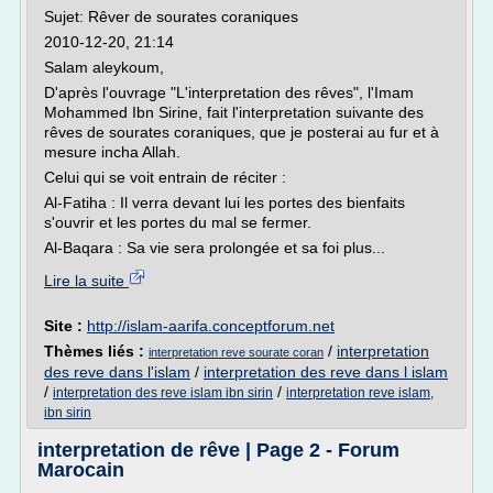
Sujet: Rêver de sourates coraniques
2010-12-20, 21:14
Salam aleykoum,
D'après l'ouvrage "L'interpretation des rêves", l'Imam
Mohammed Ibn Sirine, fait l'interpretation suivante des
rêves de sourates coraniques, que je posterai au fur et à
mesure incha Allah.
Celui qui se voit entrain de réciter :
Al-Fatiha : Il verra devant lui les portes des bienfaits
s'ouvrir et les portes du mal se fermer.
Al-Baqara : Sa vie sera prolongée et sa foi plus...
Lire la suite
Site :
http://islam-aarifa.conceptforum.net
Thèmes liés :
/
interpretation
interpretation reve sourate coran
des reve dans l'islam
/
interpretation des reve dans l islam
/
/
interpretation des reve islam ibn sirin
interpretation reve islam,
ibn sirin
interpretation de rêve | Page 2 - Forum
Marocain