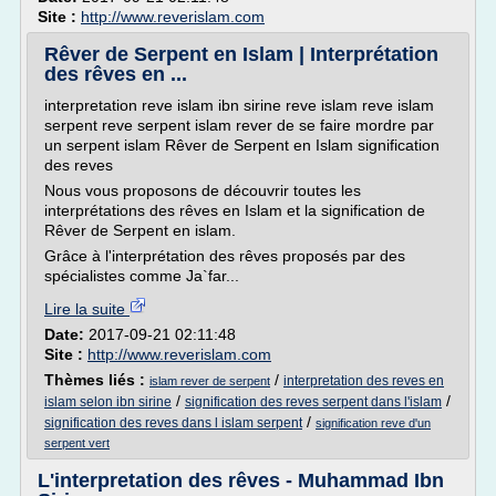
Site :
http://www.reverislam.com
Rêver de Serpent en Islam | Interprétation
des rêves en ...
interpretation reve islam ibn sirine reve islam reve islam
serpent reve serpent islam rever de se faire mordre par
un serpent islam Rêver de Serpent en Islam signification
des reves
Nous vous proposons de découvrir toutes les
interprétations des rêves en Islam et la signification de
Rêver de Serpent en islam.
Grâce à l'interprétation des rêves proposés par des
spécialistes comme Ja`far...
Lire la suite
Date:
2017-09-21 02:11:48
Site :
http://www.reverislam.com
Thèmes liés :
/
interpretation des reves en
islam rever de serpent
/
/
islam selon ibn sirine
signification des reves serpent dans l'islam
/
signification des reves dans l islam serpent
signification reve d'un
serpent vert
L'interpretation des rêves - Muhammad Ibn