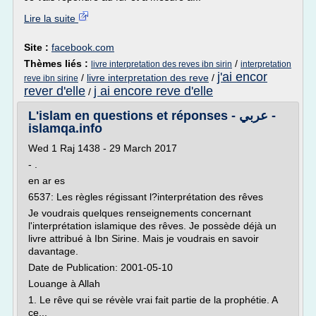
Lire la suite
Site :
facebook.com
Thèmes liés :
/
livre interpretation des reves ibn sirin
interpretation
j'ai encor
/
livre interpretation des reve
/
reve ibn sirine
rever d'elle
j ai encore reve d'elle
/
L'islam en questions et réponses - عربي -
islamqa.info
Wed 1 Raj 1438 - 29 March 2017
- .
en ar es
6537: Les règles régissant l?interprétation des rêves
Je voudrais quelques renseignements concernant
l'interprétation islamique des rêves. Je possède déjà un
livre attribué à Ibn Sirine. Mais je voudrais en savoir
davantage.
Date de Publication: 2001-05-10
Louange à Allah
1. Le rêve qui se révèle vrai fait partie de la prophétie. A
ce...