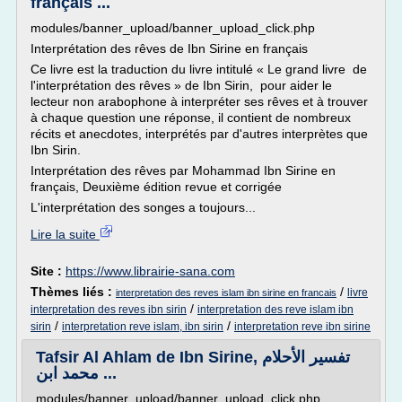
français ...
modules/banner_upload/banner_upload_click.php
Interprétation des rêves de Ibn Sirine en français
Ce livre est la traduction du livre intitulé « Le grand livre de
l'interprétation des rêves » de Ibn Sirin, pour aider le
lecteur non arabophone à interpréter ses rêves et à trouver
à chaque question une réponse, il contient de nombreux
récits et anecdotes, interprétés par d'autres interprètes que
Ibn Sirin.
Interprétation des rêves par Mohammad Ibn Sirine en
français, Deuxième édition revue et corrigée
L'interprétation des songes a toujours...
Lire la suite
Site :
https://www.librairie-sana.com
Thèmes liés :
/
livre
interpretation des reves islam ibn sirine en francais
/
interpretation des reves ibn sirin
interpretation des reve islam ibn
/
/
sirin
interpretation reve islam, ibn sirin
interpretation reve ibn sirine
Tafsir Al Ahlam de Ibn Sirine, تفسير الأحلام
محمد ابن ...
modules/banner_upload/banner_upload_click.php