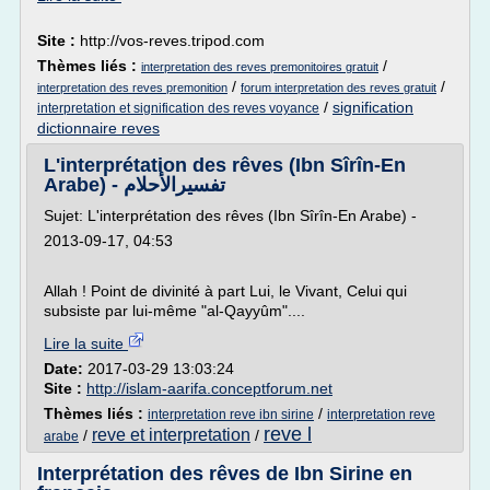
Site :
http://vos-reves.tripod.com
Thèmes liés :
/
interpretation des reves premonitoires gratuit
/
/
interpretation des reves premonition
forum interpretation des reves gratuit
/
signification
interpretation et signification des reves voyance
dictionnaire reves
L'interprétation des rêves (Ibn Sîrîn-En
Arabe) - تفسيرالأحلام
Sujet: L'interprétation des rêves (Ibn Sîrîn-En Arabe) -
2013-09-17, 04:53
Allah ! Point de divinité à part Lui, le Vivant, Celui qui
subsiste par lui-même "al-Qayyûm"....
Lire la suite
Date:
2017-03-29 13:03:24
Site :
http://islam-aarifa.conceptforum.net
Thèmes liés :
/
interpretation reve ibn sirine
interpretation reve
reve l
reve et interpretation
/
/
arabe
Interprétation des rêves de Ibn Sirine en