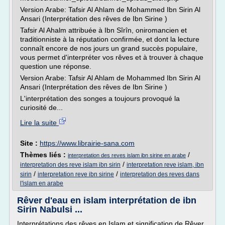
Version Arabe: Tafsir Al Ahlam de Mohammed Ibn Sirin Al
Ansari (Interprétation des rêves de Ibn Sirine )
Tafsir Al Ahalm attribuée à Ibn Sîrîn, oniromancien et
traditionniste à la réputation confirmée, et dont la lecture
connaît encore de nos jours un grand succès populaire,
vous permet d'interpréter vos rêves et à trouver à chaque
question une réponse.
Version Arabe: Tafsir Al Ahlam de Mohammed Ibn Sirin Al
Ansari (Interprétation des rêves de Ibn Sirine )
L'interprétation des songes a toujours provoqué la
curiosité de...
Lire la suite
Site :
https://www.librairie-sana.com
Thèmes liés :
/
interpretation des reves islam ibn sirine en arabe
/
interpretation des reve islam ibn sirin
interpretation reve islam, ibn
/
/
sirin
interpretation reve ibn sirine
interpretation des reves dans
l'islam en arabe
Rêver d'eau en islam interprétation de ibn
Sirin Nabulsi ...
Interprétations des rêves en Islam et signification de Rêver