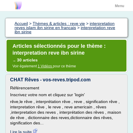
Menu
Accueil
>
Thèmes & articles : reve vie
>
interpretation
reves islam ibn sirine en francais
>
interpretation reve
ibn sirine
Articles sélectionnés pour le thème :
interpretation reve ibn sirine
30 articles
→
Voir également
1 Vidéos
pour ce thème
CHAT Rêves - vos-reves.tripod.com
Référencement
Inscrivez votre nom et cliquez sur 'login'
rêve,le rêve , interprétation rêve , reve , signification rêve ,
interpretation rêve , le reve , reve americain , rêves
,interpretation des reves , interprétation des rêves , maison
de rêve , dictionnaire des reves,dictionnaire des rêves,
signification des...
Lire la suite