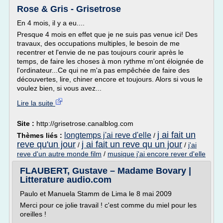
Rose & Gris - Grisetrose
En 4 mois, il y a eu....
Presque 4 mois en effet que je ne suis pas venue ici! Des
travaux, des occupations multiples, le besoin de me
recentrer et l'envie de ne pas toujours courir après le
temps, de faire les choses à mon rythme m'ont éloignée de
l'ordinateur...Ce qui ne m'a pas empêchée de faire des
découvertes, lire, chiner encore et toujours. Alors si vous le
voulez bien, si vous avez...
Lire la suite
Site :
http://grisetrose.canalblog.com
j ai fait un
longtemps j'ai reve d'elle
Thèmes liés :
/
reve qu'un jour
j ai fait un reve qu un jour
/
/
j'ai
reve d'un autre monde film
/
musique j'ai encore rever d'elle
FLAUBERT, Gustave – Madame Bovary |
Litterature audio.com
Paulo et Manuela Stamm de Lima le 8 mai 2009
Merci pour ce jolie travail ! c'est comme du miel pour les
oreilles !