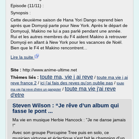
Episode (11/11) :
Synopsis :
Cette deuxième saison de Hana Yori Dango reprend bien
après que Domyoji parte pour New York. Après le départ de
Domyouji, Makino ne lui a pas parlé pendant une année.
Rui et les autres membres du F4 aident Makino à retrouver
Domyoji en allant à New York pour les vacances de Noël.
Bien que le F4 et Makino rencontrent...
Lire la suite
Site :
http://www.anime-ultime.net
toute ma, vie j ai reve
Thèmes liés :
/
toute ma vie j ai
reve france 2
/
ici j'ai fais des reves qu'on oublie pas
/
toute
toute ma vie j'ai reve
/
ma vie j'ai reve d'etre un gangster
d'etre
Steven Wilson : “Je rêve d’un album qui
fasse le pont ...
Ma vie en musique Herbie Hancock : "Je ne danse jamais
!"
Avec son groupe Porcupine Tree puis en solo, ce
musicien virtuose et éclectique s'est fait le champion d'un