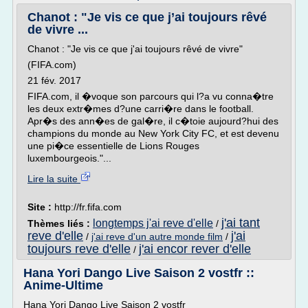
Chanot : "Je vis ce que j’ai toujours rêvé
de vivre ...
Chanot : "Je vis ce que j'ai toujours rêvé de vivre"
(FIFA.com)
21 fév. 2017
FIFA.com, il �voque son parcours qui l?a vu conna�tre
les deux extr�mes d?une carri�re dans le football.
Apr�s des ann�es de gal�re, il c�toie aujourd?hui des
champions du monde au New York City FC, et est devenu
une pi�ce essentielle de Lions Rouges
luxembourgeois."...
Lire la suite
Site :
http://fr.fifa.com
j'ai tant
longtemps j'ai reve d'elle
Thèmes liés :
/
reve d'elle
j'ai
/
j'ai reve d'un autre monde film
/
toujours reve d'elle
j'ai encor rever d'elle
/
Hana Yori Dango Live Saison 2 vostfr ::
Anime-Ultime
Hana Yori Dango Live Saison 2 vostfr