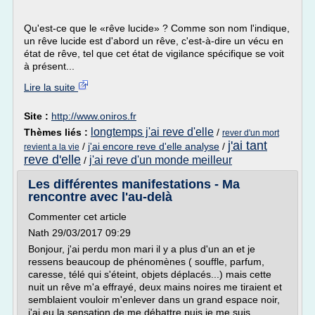
Qu'est-ce que le «rêve lucide» ? Comme son nom l'indique,
un rêve lucide est d'abord un rêve, c'est-à-dire un vécu en
état de rêve, tel que cet état de vigilance spécifique se voit
à présent...
Lire la suite
Site :
http://www.oniros.fr
longtemps j'ai reve d'elle
Thèmes liés :
/
rever d'un mort
j'ai tant
/
j'ai encore reve d'elle analyse
/
revient a la vie
reve d'elle
j'ai reve d'un monde meilleur
/
Les différentes manifestations - Ma
rencontre avec l'au-delà
Commenter cet article
Nath 29/03/2017 09:29
Bonjour, j'ai perdu mon mari il y a plus d'un an et je
ressens beaucoup de phénomènes ( souffle, parfum,
caresse, télé qui s'éteint, objets déplacés...) mais cette
nuit un rêve m'a effrayé, deux mains noires me tiraient et
semblaient vouloir m'enlever dans un grand espace noir,
j'ai eu la sensation de me débattre puis je me suis