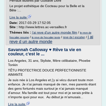
Perrault illustrés par Gustave Doré
Le projet esthétique de Cocteau pour la Belle et la
Bête :...
Lire la suite
Date:
2017-03-29 17:52:05
Site :
http://www.lettres.ac-versailles.fr
Thèmes liés :
j'ai reve d'un autre monde film
/
le reve de
j ai
/
/
/
reve de l escalier
l'escalier resume
le reve de l'escalier texte
reve d un autre monde
Savannah Calloway ♥ Rêve ta vie en
couleur, c'est le ...
Los Angeles, 31 ans, Styliste, Mère célibataire, Phoebe
Tonkin
TÊTU PROTECTRICE DOUCE PERFECTIONNISTE
AIMANTE
Je suis née à Los Angeles et j'y ai vécu durant toute mon
enfance. Je n'ai jamais manqué de rien, mes parents étant
des gens fortunés mais surtout je n'ai jamais manqué
d'amour. Ma famille est tout pour moi et je serais prête à
n'importe quoi pour eux. Au début je m'amusais...
Lire la suite