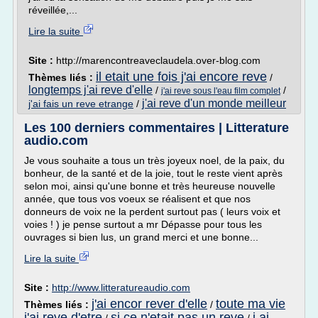
réveillée,...
Lire la suite
Site :
http://marencontreaveclaudela.over-blog.com
il etait une fois j'ai encore reve
Thèmes liés :
/
longtemps j'ai reve d'elle
/
/
j'ai reve sous l'eau film complet
j'ai reve d'un monde meilleur
j'ai fais un reve etrange
/
Les 100 derniers commentaires | Litterature
audio.com
Je vous souhaite a tous un très joyeux noel, de la paix, du
bonheur, de la santé et de la joie, tout le reste vient après
selon moi, ainsi qu'une bonne et très heureuse nouvelle
année, que tous vos voeux se réalisent et que nos
donneurs de voix ne la perdent surtout pas ( leurs voix et
voies ! ) je pense surtout a mr Dépasse pour tous les
ouvrages si bien lus, un grand merci et une bonne...
Lire la suite
Site :
http://www.litteratureaudio.com
j'ai encor rever d'elle
toute ma vie
Thèmes liés :
/
j'ai reve d'etre
si ce n'etait pas un reve
j ai