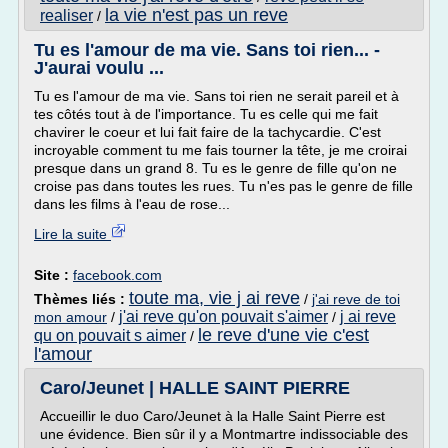
la vie n'est pas un reve
realiser
/
Tu es l'amour de ma vie. Sans toi rien... -
J'aurai voulu ...
Tu es l'amour de ma vie. Sans toi rien ne serait pareil et à
tes côtés tout à de l'importance. Tu es celle qui me fait
chavirer le coeur et lui fait faire de la tachycardie. C'est
incroyable comment tu me fais tourner la tête, je me croirai
presque dans un grand 8. Tu es le genre de fille qu'on ne
croise pas dans toutes les rues. Tu n'es pas le genre de fille
dans les films à l'eau de rose...
Lire la suite
Site :
facebook.com
toute ma, vie j ai reve
Thèmes liés :
/
j'ai reve de toi
j'ai reve qu'on pouvait s'aimer
j ai reve
mon amour
/
/
le reve d'une vie c'est
qu on pouvait s aimer
/
l'amour
Caro/Jeunet | HALLE SAINT PIERRE
Accueillir le duo Caro/Jeunet à la Halle Saint Pierre est
une évidence. Bien sûr il y a Montmartre indissociable des