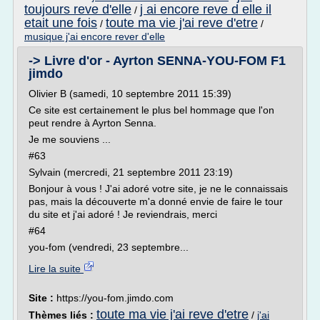
toujours reve d'elle
j ai encore reve d elle il
/
etait une fois
toute ma vie j'ai reve d'etre
/
/
musique j'ai encore rever d'elle
-> Livre d'or - Ayrton SENNA-YOU-FOM F1
jimdo
Olivier B (samedi, 10 septembre 2011 15:39)
Ce site est certainement le plus bel hommage que l'on
peut rendre à Ayrton Senna.
Je me souviens ...
#63
Sylvain (mercredi, 21 septembre 2011 23:19)
Bonjour à vous ! J'ai adoré votre site, je ne le connaissais
pas, mais la découverte m'a donné envie de faire le tour
du site et j'ai adoré ! Je reviendrais, merci
#64
you-fom (vendredi, 23 septembre...
Lire la suite
Site :
https://you-fom.jimdo.com
toute ma vie j'ai reve d'etre
Thèmes liés :
/
j'ai