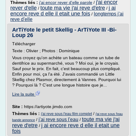
j'ai encor
Thèmes liés :
j'ai encor rever d'elle parole
/
rever d'elle
toute ma vie j'ai reve d'etre
j ai
/
/
encore reve d elle il etait une fois
longtemps j'ai
/
reve d'elle
ArTiYote le petit Skellig - ArTiYote III -Bi-
Loup 26
Télécharger
Texte : Olivier ; Photos : Dominique
Vous croyez qu'on achète un bateau comme un tube de
dentifrice au supermarché, vous ? Moi oui, je le croyais.
Sauf pour le prix. En fait, c'est beaucoup plus compliqué.
Enfin pour moi, ça l'a été. J'avais commandé un Little
Skellig chez Plasmor, directement à Vannes. Pourquoi lui
? Pourquoi là ? C'est une longue histoire que je...
Lire la suite
Site :
https://artiyote.jimdo.com
Thèmes liés :
/
j'ai reve sous l'eau film complet
j'ai reve sous l'eau
toute ma vie j'ai
j'ai reve sous l'eau
/
/
bande annonce
reve d'etre
j ai encore reve d elle il etait une
/
fois