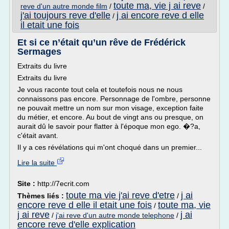
toute ma, vie j ai reve
reve d'un autre monde film
/
/
j'ai toujours reve d'elle
j ai encore reve d elle
/
il etait une fois
Et si ce n’était qu’un rêve de Frédérick
Sermages
Extraits du livre
Extraits du livre
Je vous raconte tout cela et toutefois nous ne nous
connaissons pas encore. Personnage de l'ombre, personne
ne pouvait mettre un nom sur mon visage, exception faite
du métier, et encore. Au bout de vingt ans ou presque, on
aurait dû le savoir pour flatter à l'époque mon ego. �?a,
c'était avant.
Il y a ces révélations qui m'ont choqué dans un premier...
Lire la suite
Site :
http://7ecrit.com
toute ma vie j'ai reve d'etre
j ai
Thèmes liés :
/
encore reve d elle il etait une fois
toute ma, vie
/
j ai reve
j ai
/
j'ai reve d'un autre monde telephone
/
encore reve d'elle explication