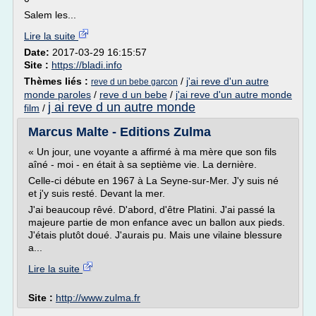
Salem les...
Lire la suite
Date:
2017-03-29 16:15:57
Site :
https://bladi.info
Thèmes liés :
/
j'ai reve d'un autre
reve d un bebe garcon
monde paroles
/
reve d un bebe
/
j'ai reve d'un autre monde
j ai reve d un autre monde
film
/
Marcus Malte - Editions Zulma
« Un jour, une voyante a affirmé à ma mère que son fils
aîné - moi - en était à sa septième vie. La dernière.
Celle-ci débute en 1967 à La Seyne-sur-Mer. J'y suis né
et j'y suis resté. Devant la mer.
J'ai beaucoup rêvé. D'abord, d'être Platini. J'ai passé la
majeure partie de mon enfance avec un ballon aux pieds.
J'étais plutôt doué. J'aurais pu. Mais une vilaine blessure
a...
Lire la suite
Site :
http://www.zulma.fr