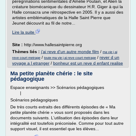
pérégrinations sentimentales d'Amélie Poulain, et Alien la
créature biomécanique du dessinateur H.R. Giger à qui la
Halle consacra une rétrospective en 2005. Il y a aussi des
artistes emblématiques de la Halle Saint Pierre que
Jeunet découvrit au fil de notre...
Lire la suite
Site :
http://www.hallesaintpierre.org
Thèmes liés :
j'ai reve d'un autre monde film
/
ma vie j ai
/
/
rever d un
reve court metrage
toute ma vie j ai reve court metrage
voyage a l etranger
/
bonheur est un reve d enfant realise
Ma petite planète chérie : le site
pédagogique
Espace enseignants >> Scénarios pédagogiques
|
Scénarios pédagogiques
De très courts extraits des différents épisodes de « Ma
petite planète chérie » vous sont proposés dans les
documents suivants. L'utilisation des épisodes dans leur
intégralité est toutefois préconisée. Comme pour tout autre
support visuel, il est essentiel que les élèves...