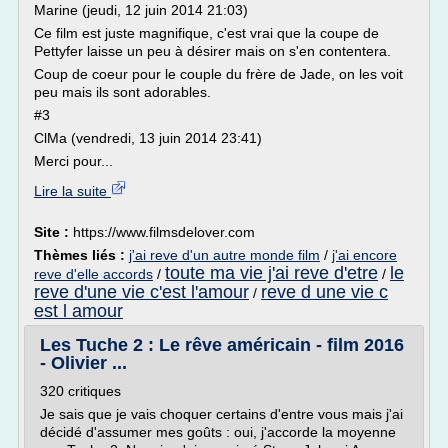
Marine (jeudi, 12 juin 2014 21:03)
Ce film est juste magnifique, c'est vrai que la coupe de
Pettyfer laisse un peu à désirer mais on s'en contentera.
Coup de coeur pour le couple du frère de Jade, on les voit
peu mais ils sont adorables.
#3
ClMa (vendredi, 13 juin 2014 23:41)
Merci pour...
Lire la suite
Site :
https://www.filmsdelover.com
Thèmes liés :
j'ai reve d'un autre monde film
/
j'ai encore
toute ma vie j'ai reve d'etre
le
reve d'elle accords
/
/
reve d'une vie c'est l'amour
reve d une vie c
/
est l amour
Les Tuche 2 : Le rêve américain - film 2016
- Olivier ...
320 critiques
Je sais que je vais choquer certains d'entre vous mais j'ai
décidé d'assumer mes goûts : oui, j'accorde la moyenne