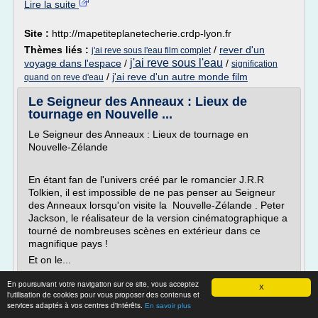
Lire la suite
Site :
http://mapetiteplanetecherie.crdp-lyon.fr
Thèmes liés :
/
rever d'un
j'ai reve sous l'eau film complet
j'ai reve sous l'eau
voyage dans l'espace
/
/
signification
/
j'ai reve d'un autre monde film
quand on reve d'eau
Le Seigneur des Anneaux : Lieux de
tournage en Nouvelle ...
Le Seigneur des Anneaux : Lieux de tournage en
Nouvelle-Zélande
En étant fan de l'univers créé par le romancier J.R.R
Tolkien, il est impossible de ne pas penser au Seigneur
des Anneaux lorsqu'on visite la Nouvelle-Zélande . Peter
Jackson, le réalisateur de la version cinématographique a
tourné de nombreuses scènes en extérieur dans ce
magnifique pays !
Et on le...
Lire la suite
En poursuivant votre navigation sur ce site, vous acceptez
X
l'utilisation de cookies pour vous proposer des contenus et
services adaptés à vos centres d'intérêts.
En savoir plus
Site :
http://www.chronomundi.fr