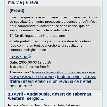
ma, vie j ai reve
(Freud).
Il semble que le rêve ait un sens, mais un sens caché, qui
se substitue à un autre processus de pensée et qu'il n'est,
pour comprendre exactement ce sens caché, que de
savoir comment c'est faite la substitution.
1 ) On distingue deux interprétations :
-L'interprétation symbolique : on considère le contenu du
rêve comme un tout et cherche à lui substituer un
contenu intelligible et en...
Lire la suite
Date:
2005-06-03 19:58:15
Site :
http://tpereve.free.fr
Thèmes liés :
/
le reve est la realisation d'un desir refoule
reve
toute ma vie j'ai reve
/
est la realisation d un desir refoule
d'etre
interpretation d un reve
si ce n'etait
/
/
pas un reve
13 avril - Andalousie, désert de Tabernas,
western, sergio ...
le trajet d'aujourd'hui : Capo de Gata, Tabernas.