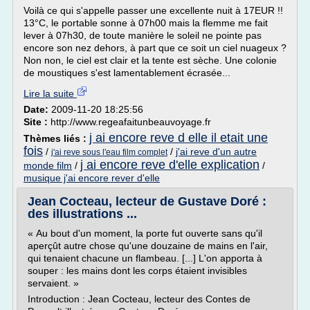
Voilà ce qui s'appelle passer une excellente nuit à 17EUR !!
13°C, le portable sonne à 07h00 mais la flemme me fait
lever à 07h30, de toute manière le soleil ne pointe pas
encore son nez dehors, à part que ce soit un ciel nuageux ?
Non non, le ciel est clair et la tente est sèche. Une colonie
de moustiques s'est lamentablement écrasée...
Lire la suite
Date:
2009-11-20 18:25:56
Site :
http://www.regeafaitunbeauvoyage.fr
j ai encore reve d elle il etait une
Thèmes liés :
fois
/
/
j'ai reve d'un autre
j'ai reve sous l'eau film complet
j ai encore reve d'elle explication
monde film
/
/
musique j'ai encore rever d'elle
Jean Cocteau, lecteur de Gustave Doré :
des illustrations ...
« Au bout d'un moment, la porte fut ouverte sans qu'il
aperçût autre chose qu'une douzaine de mains en l'air,
qui tenaient chacune un flambeau. [...] L'on apporta à
souper : les mains dont les corps étaient invisibles
servaient. »
Introduction : Jean Cocteau, lecteur des Contes de