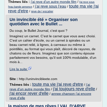
Thèmes liés :
j'ai reve d'un autre monde film
/
j'ai reve sous
toute ma vie j'ai
j'ai reve sous l'eau
/
/
l'eau bande annonce
reve d'etre
/
reve de l escalier
Un invincible été » Organiser son
quotidien avec le Bullet ...
Du coup, le Bullet Journal, c'est quoi ?
Imaginez un carnet. C'est le carnet que vous avez choisi.
C'est un cahier d'école, ou un carnet à spirales ou un
beau carnet relié, à lignes, à carreaux ou même à
pointillés, au format qui vous plaît, décoré de rayures, de
chatons ou de fleurs. Imaginez que son contenu épouse
parfaitement vos besoins, qu'il soit 100% modulable, d'un
mois à...
Lire la suite
Site :
http://uninvincibleete.com
toute ma vie j'ai reve d'etre
Thèmes liés :
/
j'ai
j'ai toujours reve d'elle
reve d'un autre monde film
/
/
j'ai encor rever d'elle
/
annee chanson j'ai encore
reve d'elle
la maison de mes rêves | VAL D’ARVE