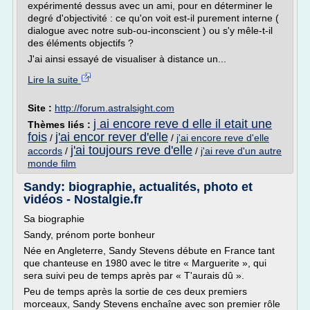
expérimenté dessus avec un ami, pour en déterminer le
degré d'objectivité : ce qu'on voit est-il purement interne (
dialogue avec notre sub-ou-inconscient ) ou s'y mêle-t-il
des éléments objectifs ?
J'ai ainsi essayé de visualiser à distance un...
Lire la suite
Site :
http://forum.astralsight.com
j ai encore reve d elle il etait une
Thèmes liés :
fois
j'ai encor rever d'elle
/
/
j'ai encore reve d'elle
j'ai toujours reve d'elle
accords
/
/
j'ai reve d'un autre
monde film
Sandy: biographie, actualités, photo et
vidéos - Nostalgie.fr
Sa biographie
Sandy, prénom porte bonheur
Née en Angleterre, Sandy Stevens débute en France tant
que chanteuse en 1980 avec le titre « Marguerite », qui
sera suivi peu de temps après par « T'aurais dû ».
Peu de temps après la sortie de ces deux premiers
morceaux, Sandy Stevens enchaîne avec son premier rôle