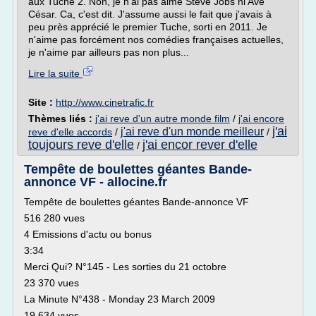
aux Tuche 2. Non, je n'ai pas aimé Steve Jobs ni Ave
César. Ca, c'est dit. J'assume aussi le fait que j'avais à
peu près apprécié le premier Tuche, sorti en 2011. Je
n'aime pas forcément nos comédies françaises actuelles,
je n'aime par ailleurs pas non plus...
Lire la suite
Site :
http://www.cinetrafic.fr
Thèmes liés :
j'ai reve d'un autre monde film
/
j'ai encore
j'ai
j'ai reve d'un monde meilleur
reve d'elle accords
/
/
toujours reve d'elle
j'ai encor rever d'elle
/
Tempête de boulettes géantes Bande-
annonce VF - allocine.fr
Tempête de boulettes géantes Bande-annonce VF
516 280 vues
4 Emissions d'actu ou bonus
3:34
Merci Qui? N°145 - Les sorties du 21 octobre
23 370 vues
La Minute N°438 - Monday 23 March 2009
19 634 vues