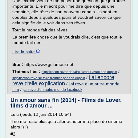
Une lectrice vient de me poser une question que je trouve
importante. Elle m'écrit pour me dire que depuis une
semaine, elle rêve de son nouveau copain. Ils sont en
couples depuis quelques jours et voudrait savoir ce que
cela signifie de le voir dans ses rêves.
Tout le monde fait des rêves
La première chose que je voudrais dire, c'est que tout le
monde fait des...
Lire la suite
Site :
https://www.gulamour.net
Thèmes liés :
/
signification rever de faire l'amour avec son copain
j ai encore
/
signification reve se faire tromper par son copain
reve d'elle explication
/
j'ai reve d'un autre monde
film
/
j'ai reve d'un autre monde facebook
Un amour sans fin (2014) - Films de Lover,
films d'amour ...
Lulu (jeudi, 12 juin 2014 10:54)
Il ne me reste plus qu'à aller acheter ma place de cinéma
alors ;) ;)
#2