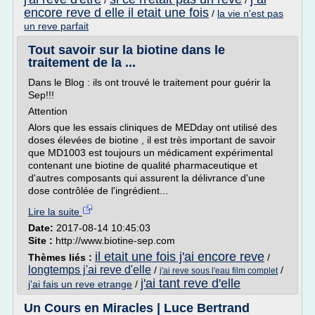
/
/
encore reve d elle il etait une fois
/
la vie n'est pas
un reve parfait
Tout savoir sur la biotine dans le
traitement de la ...
Dans le Blog : ils ont trouvé le traitement pour guérir la
Sep!!!
Attention
Alors que les essais cliniques de MEDday ont utilisé des
doses élevées de biotine , il est très important de savoir
que MD1003 est toujours un médicament expérimental
contenant une biotine de qualité pharmaceutique et
d'autres composants qui assurent la délivrance d'une
dose contrôlée de l'ingrédient...
Lire la suite
Date:
2017-08-14 10:45:03
Site :
http://www.biotine-sep.com
il etait une fois j'ai encore reve
Thèmes liés :
/
longtemps j'ai reve d'elle
/
/
j'ai reve sous l'eau film complet
j'ai tant reve d'elle
j'ai fais un reve etrange
/
Un Cours en Miracles | Luce Bertrand