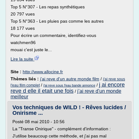
Top 5 N°307 - Les repas synthétiques
20 797 vues
Top 5 N°363 - Les pluies pas comme les autres
18 177 vues
Pour écrire un commentaire, identifiez-vous
watchmen96
mouai c'est juste le...
Lire la suite
Site :
http://www.allocine.fr
Thèmes liés :
j'ai reve d'un autre monde film
/
j'ai reve sous
j ai encore
/
/
l'eau film complet
j'ai reve sous l'eau bande annonce
reve d elle il etait une fois
j'ai reve d'un monde
/
meilleur
Vos techniques de WILD ! - Rêves lucides /
Onirisme ...
Posté 08 mai 2010 - 10:56
La "Transe Onirique" - complément d'information :
J'utilise beaucoup cette méthode, et j'ai pas mal