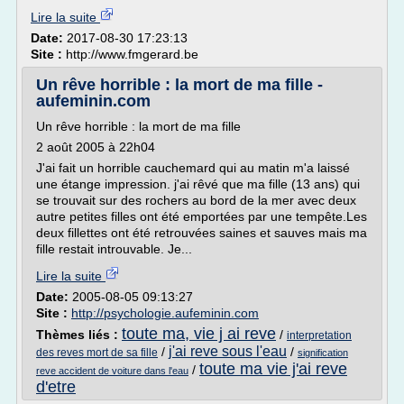
Lire la suite
Date:
2017-08-30 17:23:13
Site :
http://www.fmgerard.be
Un rêve horrible : la mort de ma fille -
aufeminin.com
Un rêve horrible : la mort de ma fille
2 août 2005 à 22h04
J'ai fait un horrible cauchemard qui au matin m'a laissé
une étange impression. j'ai rêvé que ma fille (13 ans) qui
se trouvait sur des rochers au bord de la mer avec deux
autre petites filles ont été emportées par une tempête.Les
deux fillettes ont été retrouvées saines et sauves mais ma
fille restait introuvable. Je...
Lire la suite
Date:
2005-08-05 09:13:27
Site :
http://psychologie.aufeminin.com
toute ma, vie j ai reve
Thèmes liés :
/
interpretation
j'ai reve sous l'eau
/
/
des reves mort de sa fille
signification
toute ma vie j'ai reve
/
reve accident de voiture dans l'eau
d'etre