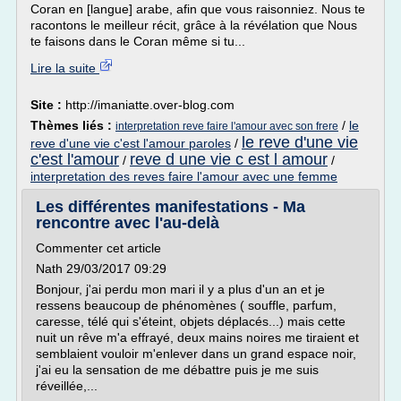
Coran en [langue] arabe, afin que vous raisonniez. Nous te
racontons le meilleur récit, grâce à la révélation que Nous
te faisons dans le Coran même si tu...
Lire la suite
Site :
http://imaniatte.over-blog.com
Thèmes liés :
/
le
interpretation reve faire l'amour avec son frere
le reve d'une vie
reve d'une vie c'est l'amour paroles
/
c'est l'amour
reve d une vie c est l amour
/
/
interpretation des reves faire l'amour avec une femme
Les différentes manifestations - Ma
rencontre avec l'au-delà
Commenter cet article
Nath 29/03/2017 09:29
Bonjour, j'ai perdu mon mari il y a plus d'un an et je
ressens beaucoup de phénomènes ( souffle, parfum,
caresse, télé qui s'éteint, objets déplacés...) mais cette
nuit un rêve m'a effrayé, deux mains noires me tiraient et
semblaient vouloir m'enlever dans un grand espace noir,
j'ai eu la sensation de me débattre puis je me suis
réveillée,...