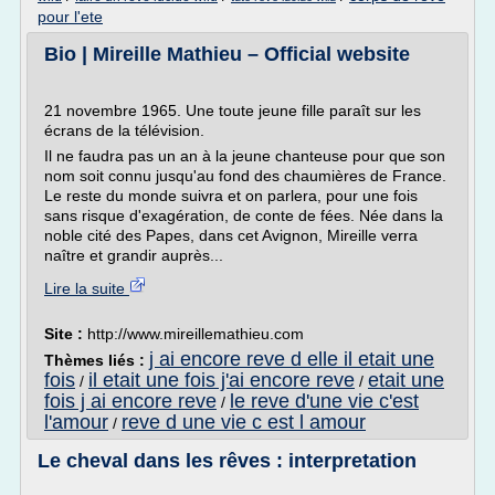
pour l'ete
Bio | Mireille Mathieu – Official website
21 novembre 1965. Une toute jeune fille paraît sur les
écrans de la télévision.
Il ne faudra pas un an à la jeune chanteuse pour que son
nom soit connu jusqu'au fond des chaumières de France.
Le reste du monde suivra et on parlera, pour une fois
sans risque d'exagération, de conte de fées. Née dans la
noble cité des Papes, dans cet Avignon, Mireille verra
naître et grandir auprès...
Lire la suite
Site :
http://www.mireillemathieu.com
j ai encore reve d elle il etait une
Thèmes liés :
fois
il etait une fois j'ai encore reve
etait une
/
/
fois j ai encore reve
le reve d'une vie c'est
/
l'amour
reve d une vie c est l amour
/
Le cheval dans les rêves : interpretation