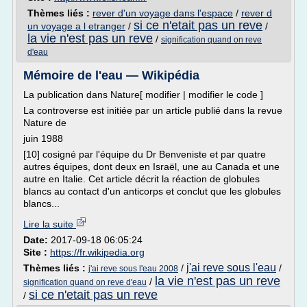
Thèmes liés :
rever d'un voyage dans l'espace
/
rever d
si ce n'etait pas un reve
un voyage a l etranger
/
/
la vie n'est pas un reve
/
signification quand on reve
d'eau
Mémoire de l'eau — Wikipédia
La publication dans Nature[ modifier | modifier le code ]
La controverse est initiée par un article publié dans la revue
Nature de
juin 1988
[10] cosigné par l'équipe du Dr Benveniste et par quatre
autres équipes, dont deux en Israël, une au Canada et une
autre en Italie. Cet article décrit la réaction de globules
blancs au contact d'un anticorps et conclut que les globules
blancs...
Lire la suite
Date:
2017-09-18 06:05:24
Site :
https://fr.wikipedia.org
j'ai reve sous l'eau
Thèmes liés :
/
/
j'ai reve sous l'eau 2008
la vie n'est pas un reve
/
signification quand on reve d'eau
si ce n'etait pas un reve
/