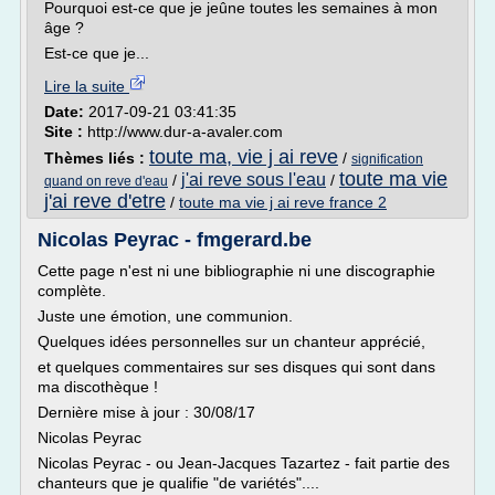
Pourquoi est-ce que je jeûne toutes les semaines à mon
âge ?
Est-ce que je...
Lire la suite
Date:
2017-09-21 03:41:35
Site :
http://www.dur-a-avaler.com
toute ma, vie j ai reve
Thèmes liés :
/
signification
toute ma vie
j'ai reve sous l'eau
/
/
quand on reve d'eau
j'ai reve d'etre
/
toute ma vie j ai reve france 2
Nicolas Peyrac - fmgerard.be
Cette page n'est ni une bibliographie ni une discographie
complète.
Juste une émotion, une communion.
Quelques idées personnelles sur un chanteur apprécié,
et quelques commentaires sur ses disques qui sont dans
ma discothèque !
Dernière mise à jour : 30/08/17
Nicolas Peyrac
Nicolas Peyrac - ou Jean-Jacques Tazartez - fait partie des
chanteurs que je qualifie "de variétés"....