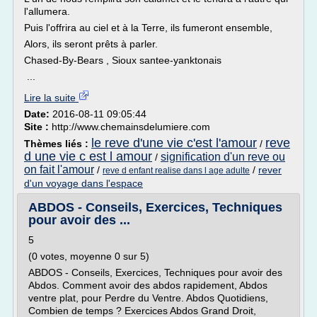
l'allumera.
Puis l'offrira au ciel et à la Terre, ils fumeront ensemble,
Alors, ils seront prêts à parler.
Chased-By-Bears , Sioux santee-yanktonais
...
Lire la suite
Date:
2016-08-11 09:05:44
Site :
http://www.chemainsdelumiere.com
le reve d'une vie c'est l'amour
reve
Thèmes liés :
/
d une vie c est l amour
signification d'un reve ou
/
on fait l'amour
/
/
rever
reve d enfant realise dans l age adulte
d'un voyage dans l'espace
ABDOS - Conseils, Exercices, Techniques
pour avoir des ...
5
(0 votes, moyenne 0 sur 5)
ABDOS - Conseils, Exercices, Techniques pour avoir des
Abdos. Comment avoir des abdos rapidement, Abdos
ventre plat, pour Perdre du Ventre. Abdos Quotidiens,
Combien de temps ? Exercices Abdos Grand Droit,