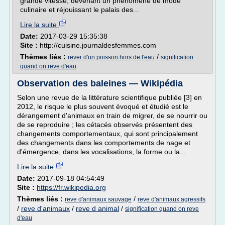
grande vitesse, devenant un phénomène de mode
culinaire et réjouissant le palais des...
Lire la suite
Date:
2017-03-29 15:35:38
Site :
http://cuisine.journaldesfemmes.com
Thèmes liés :
/
rever d'un poisson hors de l'eau
signification
quand on reve d'eau
Observation des baleines — Wikipédia
Selon une revue de la littérature scientifique publiée [3] en
2012, le risque le plus souvent évoqué et étudié est le
dérangement d'animaux en train de migrer, de se nourrir ou
de se reproduire ; les cétacés observés présentent des
changements comportementaux, qui sont principalement
des changements dans les comportements de nage et
d'émergence, dans les vocalisations, la forme ou la...
Lire la suite
Date:
2017-09-18 04:54:49
Site :
https://fr.wikipedia.org
Thèmes liés :
/
reve d'animaux sauvage
reve d'animaux agressifs
/
reve d'animaux
/
reve d animal
/
signification quand on reve
d'eau