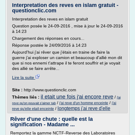
Interpretation des reves en islam gratuit -
questionclic.com
Interpretation des reves en islam gratuit
Question posée le 24-09-2016 , mise à jour le 24-09-2016
à 14:23
Chargement des réponses en cours...
Réponse postée le 24/09/2016 à 14:23
Aujourd'hui j'ai rêver que j'étais en traine de faire la
guerre j'ai exploser un camion et beaucoup d'allié mon dit
que si nos ennemi t'attrape il te feront souffrir et je voyait
des allié se faire arrête...
Lire la suite
Site :
http://www.questionclic.com
il etait une fois j'ai encore reve
Thèmes liés :
/
j'ai
/
/
j'ai reve d'un homme enceinte
j'ai
reve qu'on pouvait s'aimer tab
longtemps j'ai reve d'elle
/
reve qu'elle etait enceinte
Rêver d'une chute : quelle est la
signification - Madame ...
Remportez la gamme NCTF-Reverse des Laboratoires