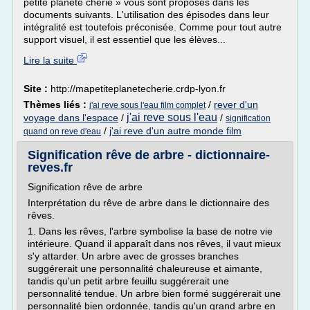
petite planète chérie » vous sont proposés dans les
documents suivants. L'utilisation des épisodes dans leur
intégralité est toutefois préconisée. Comme pour tout autre
support visuel, il est essentiel que les élèves...
Lire la suite
Site :
http://mapetiteplanetecherie.crdp-lyon.fr
Thèmes liés :
/
rever d'un
j'ai reve sous l'eau film complet
j'ai reve sous l'eau
voyage dans l'espace
/
/
signification
/
j'ai reve d'un autre monde film
quand on reve d'eau
Signification rêve de arbre - dictionnaire-
reves.fr
Signification rêve de arbre
Interprétation du rêve de arbre dans le dictionnaire des
rêves.
1. Dans les rêves, l'arbre symbolise la base de notre vie
intérieure. Quand il apparaît dans nos rêves, il vaut mieux
s'y attarder. Un arbre avec de grosses branches
suggérerait une personnalité chaleureuse et aimante,
tandis qu'un petit arbre feuillu suggérerait une
personnalité tendue. Un arbre bien formé suggérerait une
personnalité bien ordonnée, tandis qu'un grand arbre en