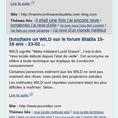
Lire la suite
Site :
http://marencontreaveclaudela.over-blog.com
il etait une fois j'ai encore reve
Thèmes liés :
/
longtemps j'ai reve d'elle
/
/
j'ai reve sous l'eau film complet
j'ai reve d'un monde meilleur
j'ai fais un reve etrange
/
(tuto)faire un WILD sur le forum Blabla 15-
18 ans - 23-02 ...
WILD signifie "Wake-Initiated Lucid Dream", c'est-à-dire
"rêve lucide débuté depuis l'état de veille". Cet acronyme se
réfère à toute technique qui implique de s'endormir
consciemment.
Certaines personnes estiment que les WILD ne sont pas
vraiment des rêves, mais plutôt des projections astrales.
Les méthodes WILD sont réputées comment étant les plus
difficiles à maîtriser. Selon...
Lire la suite
Site :
http://www.jeuxvideo.com
Thèmes liés :
/
reve lucide methode wild
reve lucide technique
/
/
/
corps de reve
wild
faire un reve lucide wild
tuto reve lucide wild