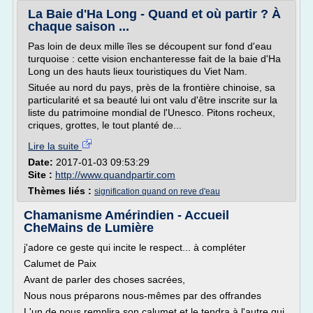
La Baie d'Ha Long - Quand et où partir ? À
chaque saison ...
Pas loin de deux mille îles se découpent sur fond d'eau
turquoise : cette vision enchanteresse fait de la baie d'Ha
Long un des hauts lieux touristiques du Viet Nam.
Située au nord du pays, près de la frontière chinoise, sa
particularité et sa beauté lui ont valu d'être inscrite sur la
liste du patrimoine mondial de l'Unesco. Pitons rocheux,
criques, grottes, le tout planté de...
Lire la suite
Date:
2017-01-03 09:53:29
Site :
http://www.quandpartir.com
Thèmes liés :
signification quand on reve d'eau
Chamanisme Amérindien - Accueil
CheMains de Lumière
j'adore ce geste qui incite le respect... à compléter
Calumet de Paix
Avant de parler des choses sacrées,
Nous nous préparons nous-mêmes par des offrandes
L'un de nous remplira son calumet et le tendra à l'autre qui