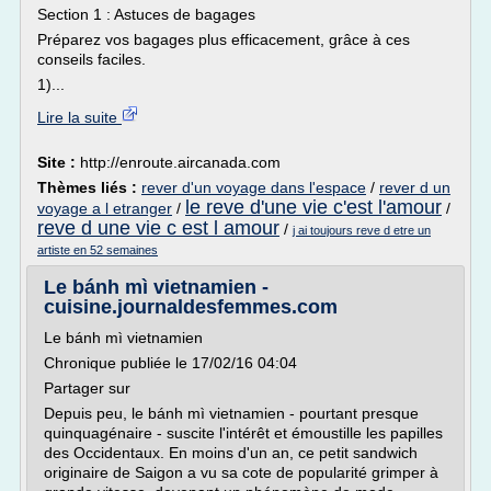
Section 1 : Astuces de bagages
Préparez vos bagages plus efficacement, grâce à ces
conseils faciles.
1)...
Lire la suite
Site :
http://enroute.aircanada.com
Thèmes liés :
rever d'un voyage dans l'espace
/
rever d un
le reve d'une vie c'est l'amour
voyage a l etranger
/
/
reve d une vie c est l amour
/
j ai toujours reve d etre un
artiste en 52 semaines
Le bánh mì vietnamien -
cuisine.journaldesfemmes.com
Le bánh mì vietnamien
Chronique publiée le 17/02/16 04:04
Partager sur
Depuis peu, le bánh mì vietnamien - pourtant presque
quinquagénaire - suscite l'intérêt et émoustille les papilles
des Occidentaux. En moins d'un an, ce petit sandwich
originaire de Saigon a vu sa cote de popularité grimper à