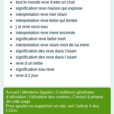
tout le monde reve d etre un chat
signification reve maison qui explose
interpretation reve mer islam
interpretation reve bebe qui tombe
j ai reve sous eau
interpretation reve mere enceinte
signification reve bebe mort
interpretation reve islam mort de sa mere
signification des reve dans l'islam
signification des reve dans l islam
reve d un bebe
signification eau reve
reve d 1 jour
Accueil
|
Mentions légales
|
Conditions générales
d'utilisation
|
Utilisation des cookies
|
Contact à propos
de cette page
Pour ajouter ou supprimer un site, voir l'article 4 des
CGUs