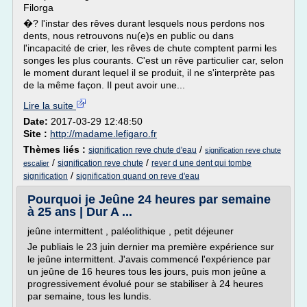
Filorga
�? l'instar des rêves durant lesquels nous perdons nos
dents, nous retrouvons nu(e)s en public ou dans
l'incapacité de crier, les rêves de chute comptent parmi les
songes les plus courants. C'est un rêve particulier car, selon
le moment durant lequel il se produit, il ne s'interprète pas
de la même façon. Il peut avoir une...
Lire la suite
Date:
2017-03-29 12:48:50
Site :
http://madame.lefigaro.fr
Thèmes liés :
/
signification reve chute d'eau
signification reve chute
/
/
signification reve chute
rever d une dent qui tombe
escalier
/
signification
signification quand on reve d'eau
Pourquoi je Jeûne 24 heures par semaine
à 25 ans | Dur A ...
jeûne intermittent , paléolithique , petit déjeuner
Je publiais le 23 juin dernier ma première expérience sur
le jeûne intermittent. J'avais commencé l'expérience par
un jeûne de 16 heures tous les jours, puis mon jeûne a
progressivement évolué pour se stabiliser à 24 heures
par semaine, tous les lundis.