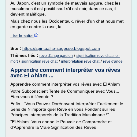
Au Japon, c'est un symbole de mauvais augure, chez les
musulmans il est positif sauf s'il est noir, dans ce cas, il
devient maléfique.
Mais chez nous les Occidentaux, rêver d'un chat nous met
en garde contre la ruse, la...
Lire la suite
Site :
https://spiritualite-sagesse.blogspot.com
Thèmes liés :
/
reve d'ange gardien
signification reve chat noir
/
/
/
mort
signification reve chat
interpretation reve chat
reve d'ange
Apprendre comment interpréter vos rêves
avec El Ahlam ...
Apprendre comment interpréter vos rêves avec El Ahlam
Votre Subconscient Tente de Communiquer avec Vous...
Etes-vous à l'écoute ?
Enfin : "Vous Pouvez Dorénavant Interpréter Facilement le
Sens de N'importe quel Rêve en vous Fondant sur les
Principes Intemporels de la Tradition Musulmane !"
"El Ahlam" Vous donne le Pouvoir de Comprendre et
d'Apprendre la Vraie Signification des Rêves