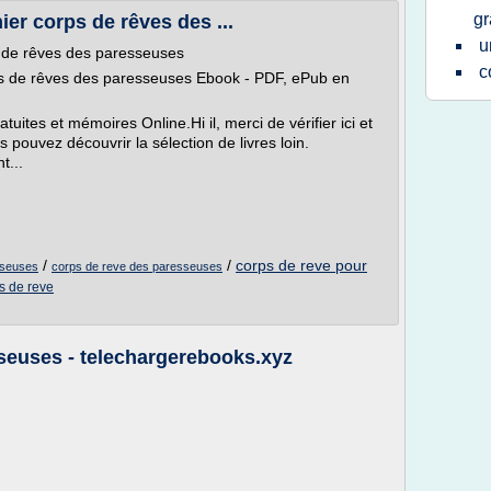
gr
ier corps de rêves des ...
u
s de rêves des paresseuses
c
ps de rêves des paresseuses Ebook - PDF, ePub en
ites et mémoires Online.Hi il, merci de vérifier ici et
us pouvez découvrir la sélection de livres loin.
t...
/
/
corps de reve pour
sseuses
corps de reve des paresseuses
s de reve
euses - telechargerebooks.xyz