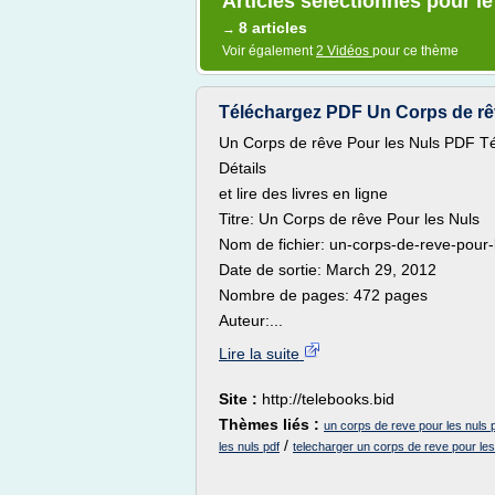
Articles sélectionnés pour le 
8 articles
→
Voir également
2 Vidéos
pour ce thème
Téléchargez PDF Un Corps de rêve
Un Corps de rêve Pour les Nuls PDF T
Détails
et lire des livres en ligne
Titre: Un Corps de rêve Pour les Nuls
Nom de fichier: un-corps-de-reve-pour-
Date de sortie: March 29, 2012
Nombre de pages: 472 pages
Auteur:...
Lire la suite
Site :
http://telebooks.bid
Thèmes liés :
un corps de reve pour les nuls p
/
les nuls pdf
telecharger un corps de reve pour les