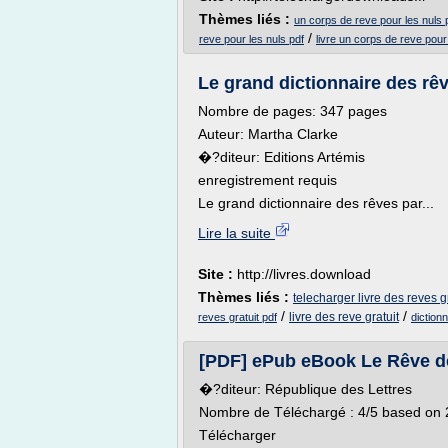
Thèmes liés :
un corps de reve pour les nuls p
/
reve pour les nuls pdf
livre un corps de reve pour
Le grand dictionnaire des rê
Nombre de pages: 347 pages
Auteur: Martha Clarke
�?diteur: Editions Artémis
enregistrement requis
Le grand dictionnaire des rêves par...
Lire la suite
Site :
http://livres.download
Thèmes liés :
telecharger livre des reves g
/
/
livre des reve gratuit
reves gratuit pdf
diction
[PDF] ePub eBook Le Rêve de l
�?diteur: République des Lettres
Nombre de Téléchargé : 4/5 based on 2
Télécharger