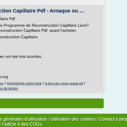
on Capillaire Pdf - Arnaque ou ...
aire Pdf
e Programme de Reconstruction Capillaire Livre?
nstruction Capillaire Pdf. avant l'acheter.
nstruction Capillaire
r ont été très touchés...
w.org
/
/
/
programme corps reve
mme
le livre des reves gratuit pdf
eu de temps
 générales d'utilisation
|
Utilisation des cookies
|
Contact à pro
r l'article 4 des CGUs