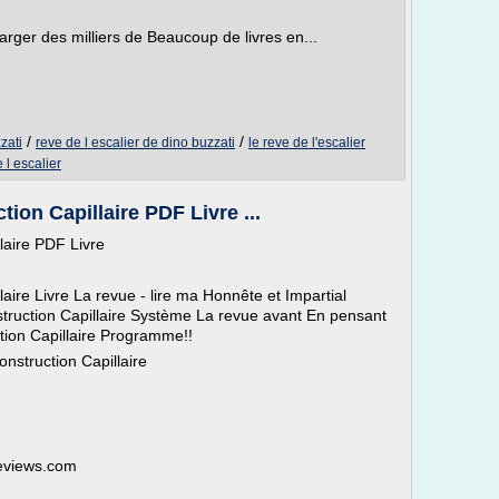
arger des milliers de Beaucoup de livres en...
/
/
zati
reve de l escalier de dino buzzati
le reve de l'escalier
 l escalier
on Capillaire PDF Livre ...
aire PDF Livre
ire Livre La revue - lire ma Honnête et Impartial
ruction Capillaire Système La revue avant En pensant
ion Capillaire Programme!!
nstruction Capillaire
reviews.com