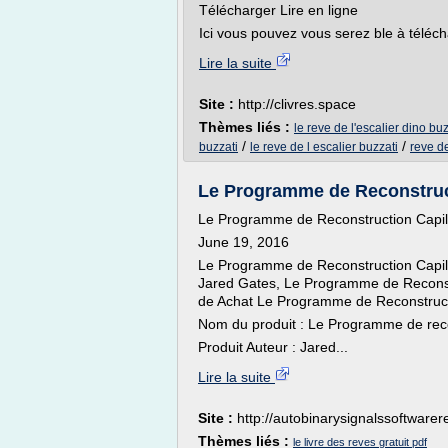
Télécharger Lire en ligne
Ici vous pouvez vous serez ble à téléch
Lire la suite
Site :
http://clivres.space
Thèmes liés :
le reve de l'escalier dino buz
/
/
buzzati
le reve de l escalier buzzati
reve de
Le Programme de Reconstructi
Le Programme de Reconstruction Capill
June 19, 2016
Le Programme de Reconstruction Capilla
Jared Gates, Le Programme de Reconst
de Achat Le Programme de Reconstruct
Nom du produit : Le Programme de reco
Produit Auteur : Jared...
Lire la suite
Site :
http://autobinarysignalssoftware
Thèmes liés :
le livre des reves gratuit pdf