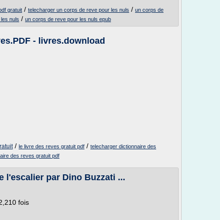
/
/
df gratuit
telecharger un corps de reve pour les nuls
un corps de
/
 les nuls
un corps de reve pour les nuls epub
ves.PDF - livres.download
/
/
ratuit
le livre des reves gratuit pdf
telecharger dictionnaire des
naire des reves gratuit pdf
'escalier par Dino Buzzati ...
,210 fois