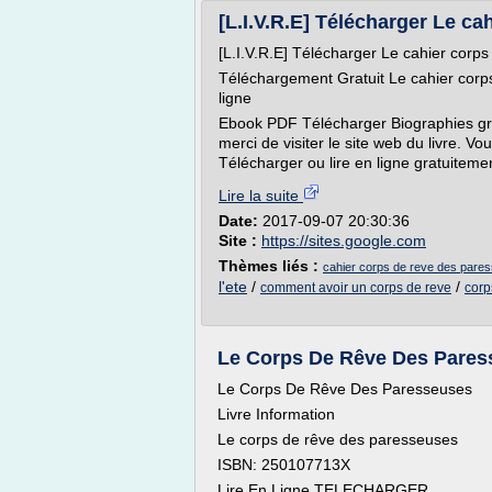
[L.I.V.R.E] Télécharger Le cah
[L.I.V.R.E] Télécharger Le cahier corp
Téléchargement Gratuit Le cahier cor
ligne
Ebook PDF Télécharger Biographies gratu
merci de visiter le site web du livre. Vo
Télécharger ou lire en ligne gratuitemen
Lire la suite
Date:
2017-09-07 20:30:36
Site :
https://sites.google.com
Thèmes liés :
cahier corps de reve des pare
l'ete
/
/
comment avoir un corps de reve
corp
Le Corps De Rêve Des Paress
Le Corps De Rêve Des Paresseuses
Livre Information
Le corps de rêve des paresseuses
ISBN: 250107713X
Lire En Ligne TELECHARGER