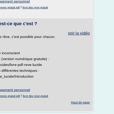
oppement personnel
/
 reves gratuit pdf
livre des reve gratuit
'est-ce que c'est ?
voir la vidéo
e rêve, c'est possible pour chacun.
 inconscient
 (version numérique gratuite) :
ides/livre-pdf-reve-lucide
 différentes techniques :
e_lucide/Introduction
loppement personnel
/
 reves gratuit pdf
livre des reve gratuit
Haut de page