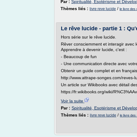
Par :
Spiritualité, Esotérisme et Dével
Thèmes liés :
/
livre reve lucide
le livre des
Le rêve lucide - partie 1 : Qu
Hors série sur le rêve lucide.
Rêver consciemment et interagir avec l
Apprendre à devenir lucide, c'est :
- Beaucoup de fun
- Une communication directe avec votre
Obtenir un guide complet et en français
http://www.attrape-songes.com/reves-luc
Un article sur Wikibooks avec détail des
https://fr.wikibooks.org/wiki/R%C3%AAv
Voir la suite
Par :
Spiritualité, Esotérisme et Déve
Thèmes liés :
/
livre reve lucide
le livre des