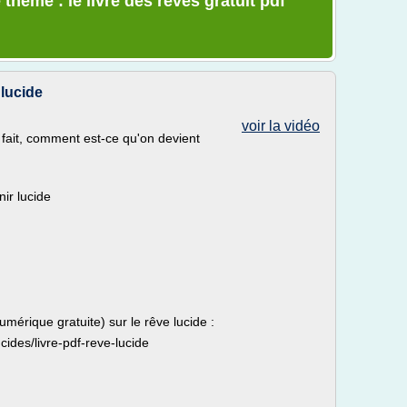
thème : le livre des reves gratuit pdf
 lucide
voir la vidéo
u fait, comment est-ce qu'on devient
nir lucide
mérique gratuite) sur le rêve lucide :
ides/livre-pdf-reve-lucide