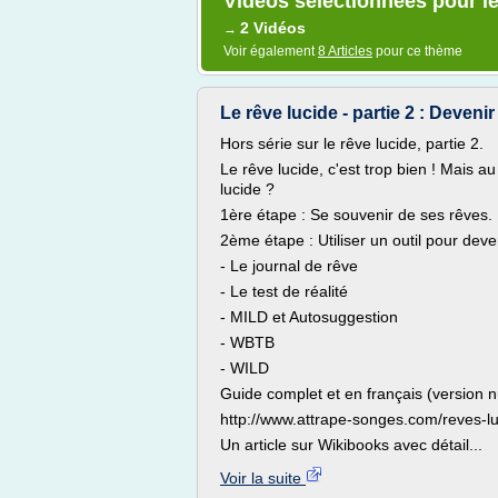
Vidéos sélectionnées pour le 
2 Vidéos
→
Voir également
8 Articles
pour ce thème
Le rêve lucide - partie 2 : Devenir
Hors série sur le rêve lucide, partie 2.
Le rêve lucide, c'est trop bien ! Mais a
lucide ?
1ère étape : Se souvenir de ses rêves.
2ème étape : Utiliser un outil pour deve
- Le journal de rêve
- Le test de réalité
- MILD et Autosuggestion
- WBTB
- WILD
Guide complet et en français (version nu
http://www.attrape-songes.com/reves-luc
Un article sur Wikibooks avec détail...
Voir la suite