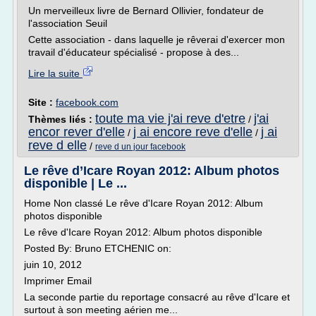
Un merveilleux livre de Bernard Ollivier, fondateur de
l'association Seuil
Cette association - dans laquelle je rêverai d'exercer mon
travail d'éducateur spécialisé - propose à des...
Lire la suite
Site :
facebook.com
toute ma vie j'ai reve d'etre
j'ai
Thèmes liés :
/
encor rever d'elle
j ai encore reve d'elle
j ai
/
/
reve d elle
/
reve d un jour facebook
Le rêve d’Icare Royan 2012: Album photos
disponible | Le ...
Home Non classé Le rêve d'Icare Royan 2012: Album
photos disponible
Le rêve d'Icare Royan 2012: Album photos disponible
Posted By: Bruno ETCHENIC on:
juin 10, 2012
Imprimer Email
La seconde partie du reportage consacré au rêve d'Icare et
surtout à son meeting aérien me...