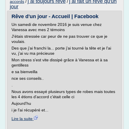
j ai toujours reve
j ai fait un reve qu'un
accords
/
/
jour
Rêve d'un jour - Accueil | Facebook
Un samedi de novembre 2016 je suis venue chez
Vanessa avec mes 2 témoins
J'étais stressée car peur de ne pas trouver ce que je
voulais.
Des que j'ai franchi la... porte j'ai tourné la tête et je l'ai
vu, j'ai vu ma précieuse
Mon stress s'est vite dissipé grâce à Vanessa et à sa
gentilless
e sa bienveilla
nce ses conseils..
.
Nous avons essayé plusieurs types de robes mais toutes
les 4 étions d'accord c'était celle ci
Aujourd'hu
i je l'ai récupéré et...
Lire la suite