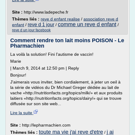
Site :
http://www.ladepeche.fr
Thèmes liés :
reve d enfant realise
/
association reve d
comme un reve d enfant
reve d 1 jour
enfant
/
/
/
reve d un jour facebook
Comment rendre ton lait moins POISON - Le
Pharmachien
La voilà la solution! Fini l'autisme de vaccin!
Marie
| March 9, 2014 at 12:50 pm | Reply
Bonjour!
J'aimerais vous inviter, bien cordialement, à jeter un oeil à
la série de vidéos du Dr Michael Greger dédiée au lait de
vache «http://nutritionfacts.org/topics/milk/» et aux produits
laitiers «http://nutritionfacts.org/topics/dairy/» qui se trouve
diffusée sur son site web...
Lire la suite
Site :
http://lepharmachien.com
toute ma vie j'ai reve d'etre
j ai
Thèmes liés :
/