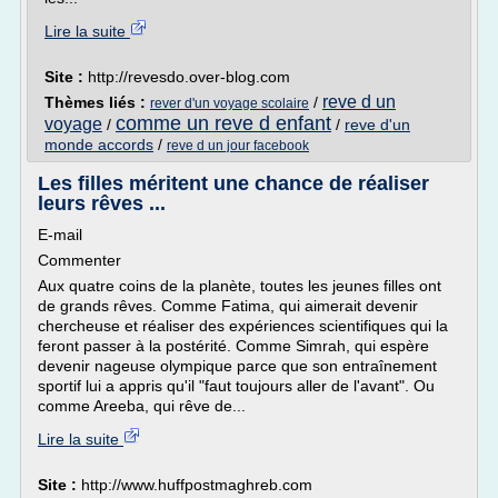
Lire la suite
Site :
http://revesdo.over-blog.com
reve d un
Thèmes liés :
/
rever d'un voyage scolaire
comme un reve d enfant
voyage
/
/
reve d'un
monde accords
/
reve d un jour facebook
Les filles méritent une chance de réaliser
leurs rêves ...
E-mail
Commenter
Aux quatre coins de la planète, toutes les jeunes filles ont
de grands rêves. Comme Fatima, qui aimerait devenir
chercheuse et réaliser des expériences scientifiques qui la
feront passer à la postérité. Comme Simrah, qui espère
devenir nageuse olympique parce que son entraînement
sportif lui a appris qu'il "faut toujours aller de l'avant". Ou
comme Areeba, qui rêve de...
Lire la suite
Site :
http://www.huffpostmaghreb.com