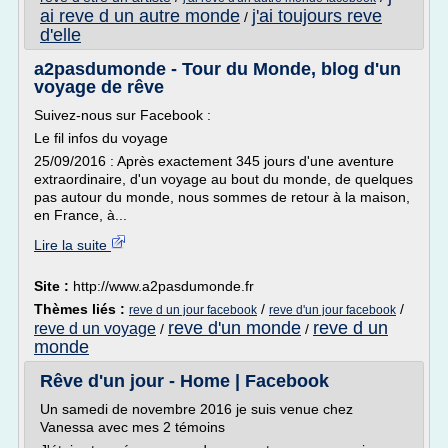
ai reve d un autre monde
j'ai toujours reve
/
d'elle
a2pasdumonde - Tour du Monde, blog d'un
voyage de rêve
Suivez-nous sur Facebook :
Le fil infos du voyage
25/09/2016 : Après exactement 345 jours d'une aventure
extraordinaire, d'un voyage au bout du monde, de quelques
pas autour du monde, nous sommes de retour à la maison,
en France, à...
Lire la suite
Site :
http://www.a2pasdumonde.fr
Thèmes liés :
/
/
reve d un jour facebook
reve d'un jour facebook
reve d'un monde
reve d un
reve d un voyage
/
/
monde
Rêve d'un jour - Home | Facebook
Un samedi de novembre 2016 je suis venue chez
Vanessa avec mes 2 témoins