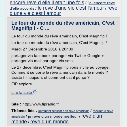
encore reve d elle il etait une fois
/
j'ai encore reve
le reve d'une vie c'est l'amour
reve
d'elle accords
/
/
d une vie c est l amour
Le tour du monde du rêve américain, C’est
Magnifip ! - C ...
Le tour du monde du rêve américain, C'est Magnifip !
Le tour du monde du rêve américain, C'est Magnifip !
Mardi 27 Décembre 2016 à 20h00
partager via facebook partager via Twitter Google +
partager via mail partager via sms
Le 27 décembre, C'est Magnifip vous invite au voyage.
Comment se porte le rêve américain dans le monde ?
Existe t il toujours et comment est-il perçu ?
FIP explore...
Lire la suite
Site :
http://www.fipradio.fr
Thèmes liés :
/
comment realiser son reve americain
realiser le reve
reve d'un
/
je reve d'un monde meilleur
/
americain
monde
reve d un monde
/