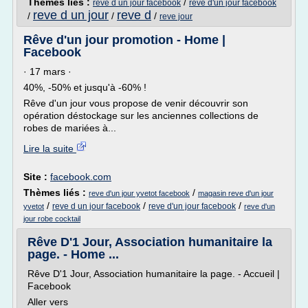
Thèmes liés :
/
reve d un jour facebook
reve d'un jour facebook
reve d un jour
reve d
/
/
/
reve jour
Rêve d'un jour promotion - Home |
Facebook
· 17 mars ·
40%, -50% et jusqu'à -60% !
Rêve d'un jour vous propose de venir découvrir son
opération déstockage sur les anciennes collections de
robes de mariées à...
Lire la suite
Site :
facebook.com
Thèmes liés :
/
reve d'un jour yvetot facebook
magasin reve d'un jour
/
/
/
reve d un jour facebook
reve d'un jour facebook
yvetot
reve d'un
jour robe cocktail
Rêve D'1 Jour, Association humanitaire la
page. - Home ...
Rêve D'1 Jour, Association humanitaire la page. - Accueil |
Facebook
Aller vers