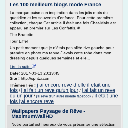
Les 100 meilleurs blogs mode France
La marque puise son inspiration dans les jolis mots du
quotidien et les souvenirs d'enfance. Pour cette première
collection, chaque Cet article Il était une fois Chat-Malo est
apparu en premier sur Les Confettis. #
The Brunette
Tour Eiffel
Un petit moment que je n'étais pas allée rive gauche pour
prendre en photo ma tenue J'avais cette robe dans mon
dressing depuis quelques semaines et elle...
Lire la suite
Date:
2017-03-13 20:19:45
Site :
http://spritzi.com
j ai encore reve d elle il etait une
Thèmes liés :
fois
j ai fait un reve qu'un jour
j ai fait un reve
/
/
qu un jour
il etait une
/
/
j'ai reve d'un autre monde facebook
fois j'ai encore reve
Wallpapers Paysage de Rêve -
MaximumWallHD
Notre portail est heureux de vous présenter une sélection