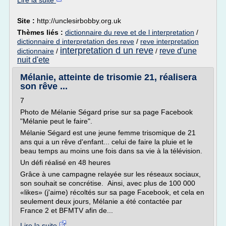
Lire la suite
Site :
http://unclesirbobby.org.uk
Thèmes liés :
dictionnaire du reve et de l interpretation
/
dictionnaire d interpretation des reve
/
reve interpretation
interpretation d un reve
reve d'une
dictionnaire
/
/
nuit d'ete
Mélanie, atteinte de trisomie 21, réalisera
son rêve ...
7
Photo de Mélanie Ségard prise sur sa page Facebook
"Mélanie peut le faire".
Mélanie Ségard est une jeune femme trisomique de 21
ans qui a un rêve d'enfant... celui de faire la pluie et le
beau temps au moins une fois dans sa vie à la télévision.
Un défi réalisé en 48 heures
Grâce à une campagne relayée sur les réseaux sociaux,
son souhait se concrétise. Ainsi, avec plus de 100 000
«likes» (j'aime) récoltés sur sa page Facebook, et cela en
seulement deux jours, Mélanie a été contactée par
France 2 et BFMTV afin de...
Lire la suite