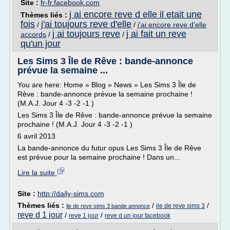
Site :
fr-fr.facebook.com
j ai encore reve d elle il etait une
Thèmes liés :
fois
j'ai toujours reve d'elle
/
/
j'ai encore reve d'elle
j ai toujours reve
j ai fait un reve
accords
/
/
qu'un jour
Les Sims 3 Île de Rêve : bande-annonce
prévue la semaine ...
You are here: Home » Blog » News » Les Sims 3 Île de
Rêve : bande-annonce prévue la semaine prochaine !
(M.A.J. Jour 4 -3 -2 -1 )
Les Sims 3 Île de Rêve : bande-annonce prévue la semaine
prochaine ! (M.A.J. Jour 4 -3 -2 -1 )
6 avril 2013
La bande-annonce du futur opus Les Sims 3 Île de Rêve
est prévue pour la semaine prochaine ! Dans un...
Lire la suite
Site :
http://daily-sims.com
Thèmes liés :
/
/
ile de reve sims 3
ile de reve sims 3 bande annonce
reve d 1 jour
/
/
reve 1 jour
reve d un jour facebook