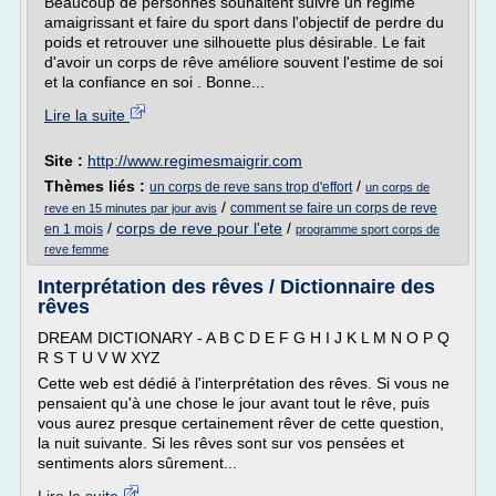
Beaucoup de personnes souhaitent suivre un régime
amaigrissant et faire du sport dans l'objectif de perdre du
poids et retrouver une silhouette plus désirable. Le fait
d'avoir un corps de rêve améliore souvent l'estime de soi
et la confiance en soi . Bonne...
Lire la suite
Site :
http://www.regimesmaigrir.com
Thèmes liés :
/
un corps de reve sans trop d'effort
un corps de
/
comment se faire un corps de reve
reve en 15 minutes par jour avis
/
corps de reve pour l'ete
/
en 1 mois
programme sport corps de
reve femme
Interprétation des rêves / Dictionnaire des
rêves
DREAM DICTIONARY - A B C D E F G H I J K L M N O P Q
R S T U V W XYZ
Cette web est dédié à l'interprétation des rêves. Si vous ne
pensaient qu'à une chose le jour avant tout le rêve, puis
vous aurez presque certainement rêver de cette question,
la nuit suivante. Si les rêves sont sur vos pensées et
sentiments alors sûrement...