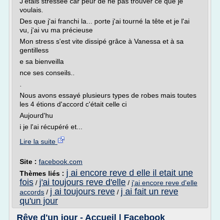
J'étais stressée car peur de ne pas trouver ce que je
voulais.
Des que j'ai franchi la... porte j'ai tourné la tête et je l'ai
vu, j'ai vu ma précieuse
Mon stress s'est vite dissipé grâce à Vanessa et à sa
gentilless
e sa bienveilla
nce ses conseils..
.
Nous avons essayé plusieurs types de robes mais toutes
les 4 étions d'accord c'était celle ci
Aujourd'hu
i je l'ai récupéré et...
Lire la suite
Site :
facebook.com
j ai encore reve d elle il etait une
Thèmes liés :
fois
j'ai toujours reve d'elle
/
/
j'ai encore reve d'elle
j ai toujours reve
j ai fait un reve
accords
/
/
qu'un jour
Rêve d'un jour - Accueil | Facebook