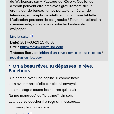
de Wallpapers sur « Paysage de Rêve ». Ces fonds
d'écran peuvent être employés gratuitement sur un
ordinateur de bureau, un pc portable, un écran de
télévision, un téléphone intelligent ou sur une tablette.
L'utilisation personnelle est gratuite ! Pour une utilisation
commerciale, vous devez contacter l'auteur du
wallpaper....
Lire la suite
Date:
2017-03-29 15:48:58
Site :
http://maximumwallhd.com
Thèmes liés :
definition d un reve
/
/
reve d un jour facebook
reve d'un jour facebook
~ On a beau rêver, tu dépasses le rêve. |
Facebook
"Un garçon avait une copine. Il commençait
a en avoir marre d'elle car elle lui envoyait
des messages toutes les heures qui disait:
"tu me manques" ou "je t'aime". Un soir,
avant de se coucher il a reçu un message,...
... ...mais plutôt que de le...