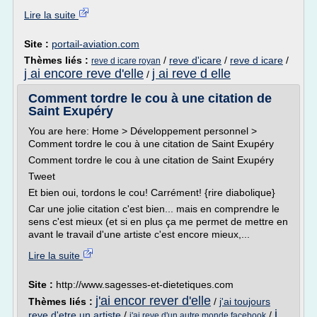
Lire la suite
Site :
portail-aviation.com
Thèmes liés :
/
reve d'icare
/
reve d icare
/
reve d icare royan
j ai encore reve d'elle
j ai reve d elle
/
Comment tordre le cou à une citation de
Saint Exupéry
You are here: Home > Développement personnel >
Comment tordre le cou à une citation de Saint Exupéry
Comment tordre le cou à une citation de Saint Exupéry
Tweet
Et bien oui, tordons le cou! Carrément! {rire diabolique}
Car une jolie citation c'est bien... mais en comprendre le
sens c'est mieux (et si en plus ça me permet de mettre en
avant le travail d'une artiste c'est encore mieux,...
Lire la suite
Site :
http://www.sagesses-et-dietetiques.com
j'ai encor rever d'elle
Thèmes liés :
/
j'ai toujours
j
reve d'etre un artiste
/
/
j'ai reve d'un autre monde facebook