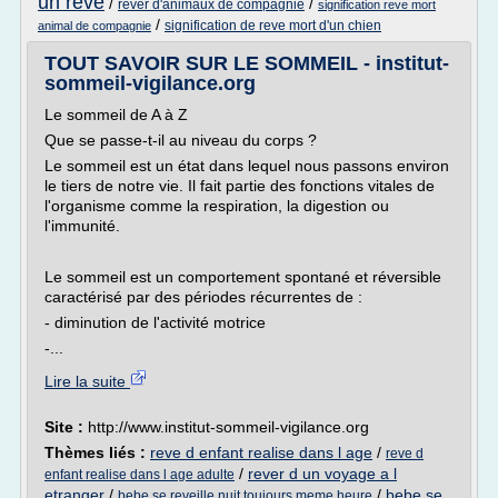
un reve
/
/
rever d'animaux de compagnie
signification reve mort
/
signification de reve mort d'un chien
animal de compagnie
TOUT SAVOIR SUR LE SOMMEIL - institut-
sommeil-vigilance.org
Le sommeil de A à Z
Que se passe-t-il au niveau du corps ?
Le sommeil est un état dans lequel nous passons environ
le tiers de notre vie. Il fait partie des fonctions vitales de
l'organisme comme la respiration, la digestion ou
l'immunité.
Le sommeil est un comportement spontané et réversible
caractérisé par des périodes récurrentes de :
- diminution de l'activité motrice
-...
Lire la suite
Site :
http://www.institut-sommeil-vigilance.org
Thèmes liés :
reve d enfant realise dans l age
/
reve d
/
rever d un voyage a l
enfant realise dans l age adulte
etranger
/
/
bebe se
bebe se reveille nuit toujours meme heure