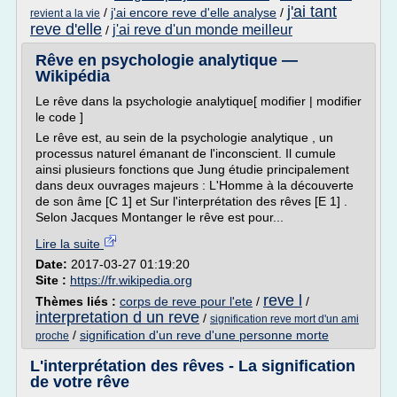
j'ai tant
/
j'ai encore reve d'elle analyse
/
revient a la vie
reve d'elle
j'ai reve d'un monde meilleur
/
Rêve en psychologie analytique —
Wikipédia
Le rêve dans la psychologie analytique[ modifier | modifier
le code ]
Le rêve est, au sein de la psychologie analytique , un
processus naturel émanant de l'inconscient. Il cumule
ainsi plusieurs fonctions que Jung étudie principalement
dans deux ouvrages majeurs : L'Homme à la découverte
de son âme [C 1] et Sur l'interprétation des rêves [E 1] .
Selon Jacques Montanger le rêve est pour...
Lire la suite
Date:
2017-03-27 01:19:20
Site :
https://fr.wikipedia.org
reve l
Thèmes liés :
corps de reve pour l'ete
/
/
interpretation d un reve
/
signification reve mort d'un ami
/
signification d'un reve d'une personne morte
proche
L'interprétation des rêves - La signification
de votre rêve