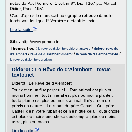
notes de Paul Vernière. 1 vol. in-8°, lxix -f 167 p.,. Marcel
Didier, Paris, 1951.
C'est d'après le manuscrit autographe retrouvé dans le
fonds Vandeul que P. Vernière a établi le texte...
Lire la suite
Site :
http://www.persee.fr
Thèmes liés :
/
diderot reve de
le reve de d'alembert diderot analyse
/
/
/
d'alembert
reve de d alembert diderot
le reve de d'alembert texte
le reve de d'alembert analyse
Diderot : Le Rêve de d'Alembert - revue-
texto.net
Diderot : Le Rêve de d'Alembert
Tout est en un flux perpétuel... Tout animal est plus ou
moins homme ; tout minéral est plus ou moins plante ;
toute plante est plus ou moins animal. Il n'y a rien de
précis en nature... Le ruban du père Castel... Oui, père
Castel, c'est votre ruban et ce n'est que cela. Toute chose
est plus ou moins une chose quelconque, plus ou moins
terre, plus ou moins...
Lire la suite