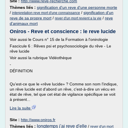
Site :
http://www.reve-recherche.com
Thèmes liés :
signification d'un reve d'une personne morte
/
/
signification d'un
interpretation reve mort d'une connaissance
reve de sa propre mort
/
/
reve
rever d'un mort revient a la vie
d'animaux mort
Oniros - Reve et conscience : le reve lucide
Voir aussi le Cours n° 15 de la Formation à l'onirologie
Fascicule 6 : Rêves psi et psychosociologie du rêve - Le
rêve lucide
Voir aussi la rubrique Vidéothèque
-
DÉFINITION
Qu'est-ce que le «rêve lucide» ? Comme son nom l'indique,
un rêve lucide est d'abord un rêve, c'est-à-dire un vécu en
état de rêve, tel que cet état de vigilance spécifique se voit
à présent...
Lire la suite
Site :
http://www.oniros.fr
longtemps j'ai reve d'elle
Thèmes liés :
/
rever d'un mort