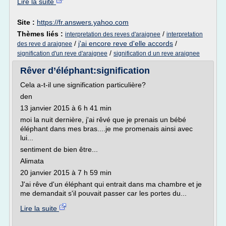
Lire la suite
Site :
https://fr.answers.yahoo.com
Thèmes liés :
/
interpretation des reves d'araignee
interpretation
/
j'ai encore reve d'elle accords
/
des reve d araignee
/
signification d'un reve d'araignee
signification d un reve araignee
Rêver d’éléphant:signification
Cela a-t-il une signification particulière?
den
13 janvier 2015 à 6 h 41 min
moi la nuit dernière, j'ai rêvé que je prenais un bébé
éléphant dans mes bras....je me promenais ainsi avec
lui...
sentiment de bien être...
Alimata
20 janvier 2015 à 7 h 59 min
J'ai rêve d'un éléphant qui entrait dans ma chambre et je
me demandait s'il pouvait passer car les portes du...
Lire la suite