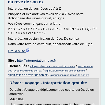
du reve de son ex
Interpretation de vos rêves de A à Z
Analysez et explorez vos rêves de A à Z avec notre
dictionnaire des rêves gratuit, en ligne.
Vos rêves commençant par la lettre :
A / B / C / D / E / F / G / H / I / J / K / L / M / N / O / P / Q / R /
S / T / U / V / W / X / Y / Z
Interprétation et signification du rêve: De son ex
Dans votre rêve de cette nuit, apparaissait votre ex, Il y a...
Lire la suite
Site :
http://interpretation-reve.fr
Thèmes liés :
/
interpretation des reves mort de son ex
interpretation
/
/
des reves enceinte de son ex
signification rever de son ex femme
/
signification de rever de son ex
signification reve retour de son ex
Rêver : voyage - Interpretation gratuite
De bain : Voyage ou déplacement de courte durée. Joies
affectives.
MACHINE
Une machine qui fonctionne représente les battements du