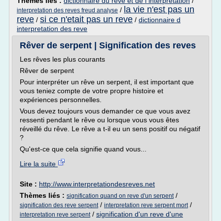
Thèmes liés :
dictionnaire du reve et de l interpretation
/
la vie n'est pas un
/
interpretation des reves freud analyse
reve
si ce n'etait pas un reve
/
/
dictionnaire d
interpretation des reve
Rêver de serpent | Signification des reves
Les rêves les plus courants
Rêver de serpent
Pour interpréter un rêve un serpent, il est important que
vous teniez compte de votre propre histoire et
expériences personnelles.
Vous devez toujours vous demander ce que vous avez
ressenti pendant le rêve ou lorsque vous vous êtes
réveillé du rêve. Le rêve a t-il eu un sens positif ou négatif
?
Qu'est-ce que cela signifie quand vous...
Lire la suite
Site :
http://www.interpretationdesreves.net
Thèmes liés :
/
signification quand on reve d'un serpent
/
/
signification des reve serpent
interpretation reve serpent mort
/
signification d'un reve d'une
interpretation reve serpent