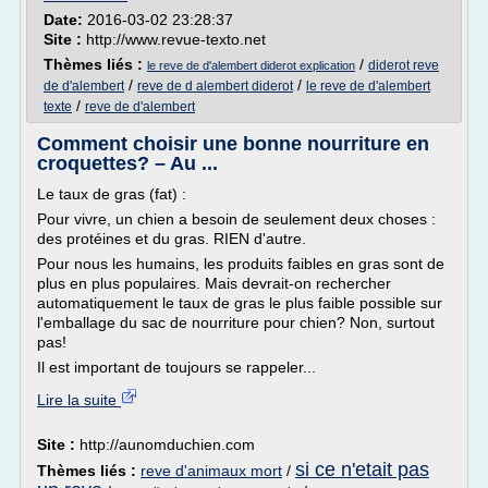
Date:
2016-03-02 23:28:37
Site :
http://www.revue-texto.net
Thèmes liés :
/
diderot reve
le reve de d'alembert diderot explication
/
/
de d'alembert
reve de d alembert diderot
le reve de d'alembert
/
texte
reve de d'alembert
Comment choisir une bonne nourriture en
croquettes? – Au ...
Le taux de gras (fat) :
Pour vivre, un chien a besoin de seulement deux choses :
des protéines et du gras. RIEN d'autre.
Pour nous les humains, les produits faibles en gras sont de
plus en plus populaires. Mais devrait-on rechercher
automatiquement le taux de gras le plus faible possible sur
l'emballage du sac de nourriture pour chien? Non, surtout
pas!
Il est important de toujours se rappeler...
Lire la suite
Site :
http://aunomduchien.com
si ce n'etait pas
Thèmes liés :
reve d'animaux mort
/