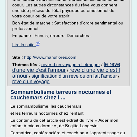
coeur. Les autres circonstances du rêve vous donnent
une idée précise de l'état physique ou émotionnel de
votre coeur ou de votre esprit.
Bon état de marche : Satisfactions d'ordre sentimental ou
professionnel.
En panne : Ennuis, erreurs. Démarches...
Lire la suite
Site :
http://www.manuflores.com
le reve
Thèmes liés :
rever d un voyage a l etranger
/
d'une vie c'est l'amour
reve d une vie c est l
/
amour
signification d'un reve ou on fait l'amour
/
/
reve d un voyage
Somnambulisme terreurs nocturnes et
cauchemars chez l ...
Le somnambulisme, les cauchemars
et les terreurs nocturnes chez l'enfant
Le contenu de cet article est extrait du livre « Aider mon
enfant à mieux dormir », de Brigitte Langevin.
Formatrice, conférencière et coach pour l'apprentissage du