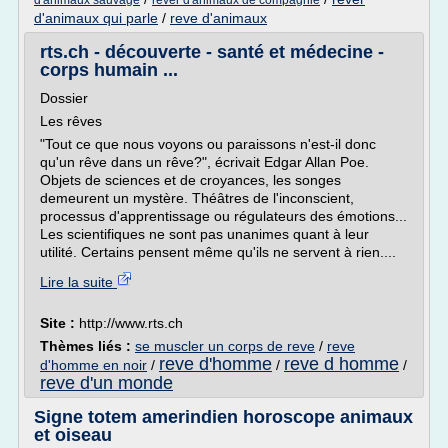
d'animaux sauvage
rever d'animaux de compagnie
d'animaux qui parle
/
reve d'animaux
rts.ch - découverte - santé et médecine -
corps humain ...
Dossier
Les rêves
"Tout ce que nous voyons ou paraissons n'est-il donc
qu'un rêve dans un rêve?", écrivait Edgar Allan Poe.
Objets de sciences et de croyances, les songes
demeurent un mystère. Théâtres de l'inconscient,
processus d'apprentissage ou régulateurs des émotions...
Les scientifiques ne sont pas unanimes quant à leur
utilité. Certains pensent même qu'ils ne servent à rien....
Lire la suite
Site :
http://www.rts.ch
Thèmes liés :
se muscler un corps de reve
/
reve
reve d'homme
reve d homme
d'homme en noir
/
/
/
reve d'un monde
Signe totem amerindien horoscope animaux
et oiseau