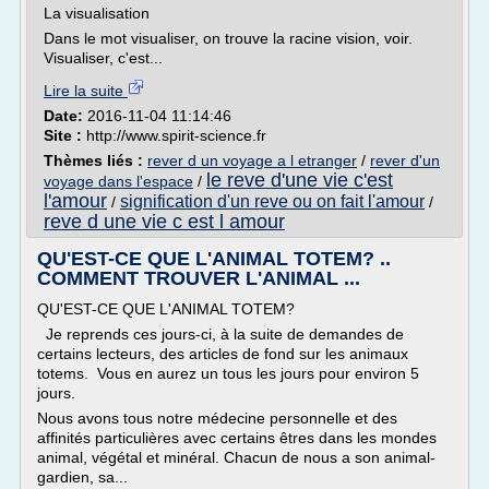
La visualisation
Dans le mot visualiser, on trouve la racine vision, voir.
Visualiser, c'est...
Lire la suite
Date:
2016-11-04 11:14:46
Site :
http://www.spirit-science.fr
Thèmes liés :
rever d un voyage a l etranger
/
rever d'un
le reve d'une vie c'est
voyage dans l'espace
/
l'amour
signification d'un reve ou on fait l'amour
/
/
reve d une vie c est l amour
QU'EST-CE QUE L'ANIMAL TOTEM? ..
COMMENT TROUVER L'ANIMAL ...
QU'EST-CE QUE L'ANIMAL TOTEM?
Je reprends ces jours-ci, à la suite de demandes de
certains lecteurs, des articles de fond sur les animaux
totems. Vous en aurez un tous les jours pour environ 5
jours.
Nous avons tous notre médecine personnelle et des
affinités particulières avec certains êtres dans les mondes
animal, végétal et minéral. Chacun de nous a son animal-
gardien, sa...