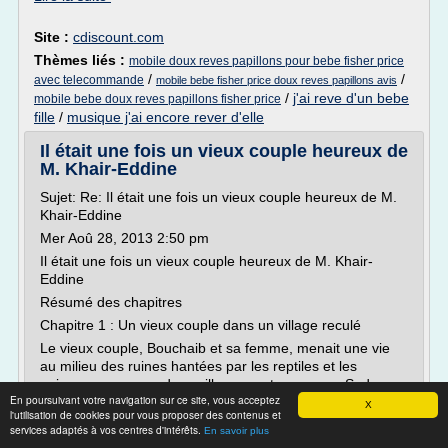
Site :
cdiscount.com
Thèmes liés :
mobile doux reves papillons pour bebe fisher price
/
/
avec telecommande
mobile bebe fisher price doux reves papillons avis
/
j'ai reve d'un bebe
mobile bebe doux reves papillons fisher price
fille
/
musique j'ai encore rever d'elle
Il était une fois un vieux couple heureux de
M. Khair-Eddine
Sujet: Re: Il était une fois un vieux couple heureux de M.
Khair-Eddine
Mer Aoû 28, 2013 2:50 pm
Il était une fois un vieux couple heureux de M. Khair-
Eddine
Résumé des chapitres
Chapitre 1 : Un vieux couple dans un village reculé
Le vieux couple, Bouchaib et sa femme, menait une vie
au milieu des ruines hantées par les reptiles et les
animaux sauvages dans village montagneux au Sud...
En poursuivant votre navigation sur ce site, vous acceptez
X
Lire la suite
l'utilisation de cookies pour vous proposer des contenus et
services adaptés à vos centres d'intérêts.
En savoir plus
Date:
2017-03-29 14:42:06