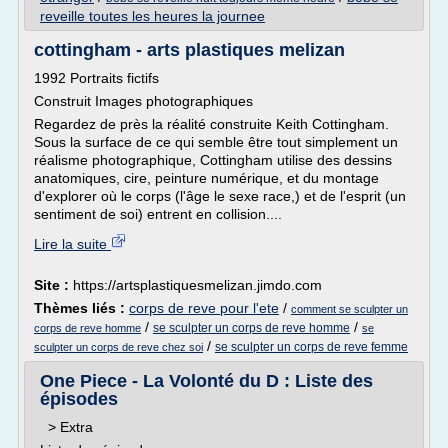
reveille toutes les heures la journee
cottingham - arts plastiques melizan
1992 Portraits fictifs
Construit Images photographiques
Regardez de près la réalité construite Keith Cottingham.
Sous la surface de ce qui semble être tout simplement un
réalisme photographique, Cottingham utilise des dessins
anatomiques, cire, peinture numérique, et du montage
d'explorer où le corps (l'âge le sexe race,) et de l'esprit (un
sentiment de soi) entrent en collision....
Lire la suite
Site :
https://artsplastiquesmelizan.jimdo.com
Thèmes liés :
corps de reve pour l'ete
/
comment se sculpter un
/
/
se sculpter un corps de reve homme
corps de reve homme
se
/
se sculpter un corps de reve femme
sculpter un corps de reve chez soi
One Piece - La Volonté du D : Liste des
épisodes
> Extra