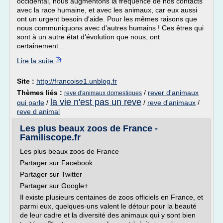
occidental, nous augmentons la fréquence de nos contacts
avec la race humaine, et avec les animaux, car eux aussi
ont un urgent besoin d'aide. Pour les mêmes raisons que
nous communiquons avec d'autres humains ! Ces êtres qui
sont à un autre état d'évolution que nous, ont
certainement...
Lire la suite
Site :
http://francoise1.unblog.fr
Thèmes liés :
/
rever d'animaux
reve d'animaux domestiques
la vie n'est pas un reve
qui parle
/
/
reve d'animaux
/
reve d animal
Les plus beaux zoos de France -
Familiscope.fr
Les plus beaux zoos de France
Partager sur Facebook
Partager sur Twitter
Partager sur Google+
Il existe plusieurs centaines de zoos officiels en France, et
parmi eux, quelques-uns valent le détour pour la beauté
de leur cadre et la diversité des animaux qui y sont bien