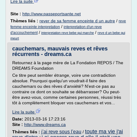
Lire la suite
Site :
http://www.passeportsante.net
Thèmes liés :
rever de sa femme enceinte d un autre
/
reve
/
femme enceinte interpretation
interpretation d'un reve
/
/
d'accouchement
interpretation reve bebe qui marche
reve d un bebe qui
meurt
cauchemars, mauvais reves et rêves
récurrents - dreams.ca
Retournez à la page mère de La Fondation REPOS / The
DREAMS Foundation
Ce titre peut sembler étrange, voire une contradiction
absolue. Pourquoi quelqu'un voudrait-il faire des
cauchemars ou des rêves d'anxiété? N'est-ce pas au
contraire ce dont on souhaite se débarrasser? Ou peut-
être avez-vous, comme certaines personnes, réussi très
tôt à complètement bloquer vos cauchemars et vos...
Lire la suite
Date:
2013-03-16 17:23:16
Site :
http://www.dreams.ca
toute ma vie j'ai
j'ai reve sous l'eau
Thèmes liés :
/