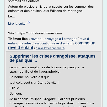
sommeil des enfants.
Auteur de plusieurs livres à succès sur les sommeil des
enfants et des adultes, aux Éditions de Mortagne.
Le...
Lire la suite
Site :
https://fondationsommeil.com
Thèmes liés :
rever d un voyage a l etranger
/
reve d
comme un
enfant malades
/
association reve d enfant
/
reve d enfant
/
1 reve 2 vies episode 25
Supprimer les crises d’angoisse, attaques
de panique ...
ce sont les symptômes de la crise de panique, la
spasmophilie et de l'agoraphobie.
La bonne nouvelle est que
tout cela peut s'arrêter très vite !
Lille le
Bonjour,
Je m'appelle Philippe Grégoire. J'ai écrit plusieurs
ouvrages consacrés à la psychologie. Avec un ami qui a