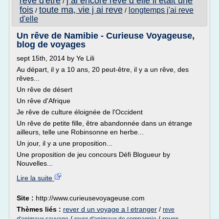
reve d'etre
j ai encore reve d elle il etait une
/
fois
toute ma, vie j ai reve
longtemps j'ai reve
/
/
d'elle
Un rêve de Namibie - Curieuse Voyageuse,
blog de voyages
sept 15th, 2014 by Ye Lili
Au départ, il y a 10 ans, 20 peut-être, il y a un rêve, des
rêves...
Un rêve de désert
Un rêve d'Afrique
Je rêve de culture éloignée de l'Occident
Un rêve de petite fille, être abandonnée dans un étrange
ailleurs, telle une Robinsonne en herbe...
Un jour, il y a une proposition...
Une proposition de jeu concours Défi Blogueur by
Nouvelles...
Lire la suite
Site :
http://www.curieusevoyageuse.com
Thèmes liés :
rever d un voyage a l etranger
/
reve
/
/
rever