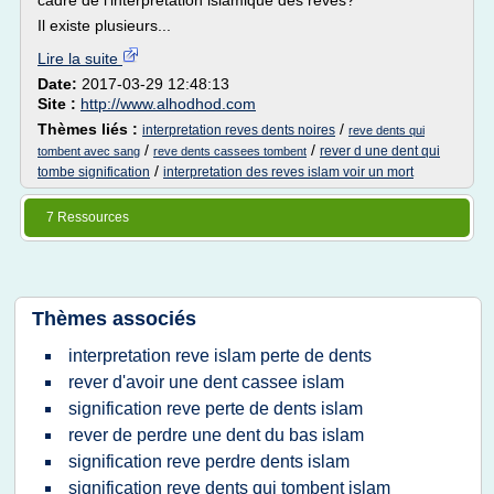
cadre de l'interprétation islamique des rêves?
Il existe plusieurs...
Lire la suite
Date:
2017-03-29 12:48:13
Site :
http://www.alhodhod.com
Thèmes liés :
/
interpretation reves dents noires
reve dents qui
/
/
rever d une dent qui
tombent avec sang
reve dents cassees tombent
/
tombe signification
interpretation des reves islam voir un mort
7 Ressources
Thèmes associés
interpretation reve islam perte de dents
rever d'avoir une dent cassee islam
signification reve perte de dents islam
rever de perdre une dent du bas islam
signification reve perdre dents islam
signification reve dents qui tombent islam