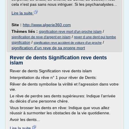
cela n'est pas sans nous intriguer. Si les psychanalystes...
Lire la suite
Site :
http://www.algerie360.com
Thèmes liés :
/
signification reve mort d'un proche islam
/
signification de reve d'argent en islam
rever d une dent qui tombe
/
/
signification
signification reve accident de voiture d'un proche
signification d'un reve de sa propre mort
Rever de dents Signification reve dents
islam
Rever de dents Signification reve dents islam
Interprétation du rêve n° 1 pour rêver de Dents:
Rêver de dents symbolise la virilité et l'agression dans votre
vie.
Le rêve de perdre ses dents supérieures: Indique l'arrivée
du décès d'une personne chère.
Vous brosser les dents en rêve: Indique que vous allez
réussir à surmonter les obstacles de la vie quotidienne.
Avoir les dents...
Lire la suite