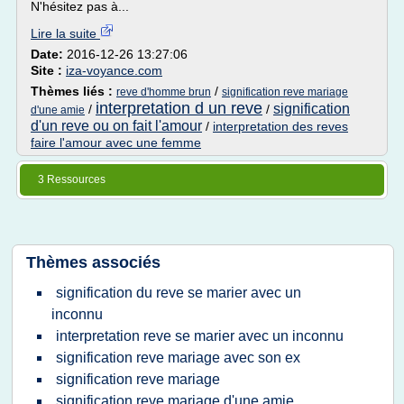
N'hésitez pas à...
Lire la suite
Date:
2016-12-26 13:27:06
Site :
iza-voyance.com
Thèmes liés :
/
reve d'homme brun
signification reve mariage
interpretation d un reve
signification
/
/
d'une amie
d'un reve ou on fait l'amour
/
interpretation des reves
faire l'amour avec une femme
3 Ressources
Thèmes associés
signification du reve se marier avec un
inconnu
interpretation reve se marier avec un inconnu
signification reve mariage avec son ex
signification reve mariage
signification reve mariage d'une amie