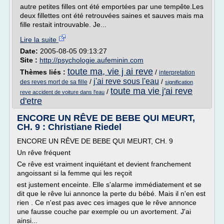
autre petites filles ont été emportées par une tempête.Les
deux fillettes ont été retrouvées saines et sauves mais ma
fille restait introuvable. Je...
Lire la suite
Date:
2005-08-05 09:13:27
Site :
http://psychologie.aufeminin.com
toute ma, vie j ai reve
Thèmes liés :
/
interpretation
j'ai reve sous l'eau
/
/
des reves mort de sa fille
signification
toute ma vie j'ai reve
/
reve accident de voiture dans l'eau
d'etre
ENCORE UN RÊVE DE BEBE QUI MEURT,
CH. 9 : Christiane Riedel
ENCORE UN RÊVE DE BEBE QUI MEURT, CH. 9
Un rêve fréquent
Ce rêve est vraiment inquiétant et devient franchement
angoissant si la femme qui les reçoit
est justement enceinte. Elle s'alarme immédiatement et se
dit que le rêve lui annonce la perte du bébé. Mais il n'en est
rien . Ce n'est pas avec ces images que le rêve annonce
une fausse couche par exemple ou un avortement. J'ai
ainsi...