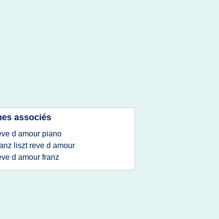
es associés
eve d amour piano
ranz liszt reve d amour
eve d amour franz