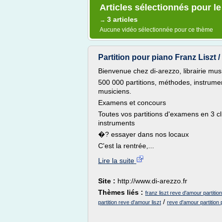
Articles sélectionnés pour le
3 articles
→
Aucune vidéo sélectionnée pour ce thème
Partition pour piano Franz Liszt /
Bienvenue chez di-arezzo, librairie mu
500 000 partitions, méthodes, instrumen
musiciens.
Examens et concours
Toutes vos partitions d'examens en 3 cli
instruments
�? essayer dans nos locaux
C'est la rentrée,...
Lire la suite
Site :
http://www.di-arezzo.fr
Thèmes liés :
franz liszt reve d'amour partition
/
partition reve d'amour liszt
reve d'amour partition 