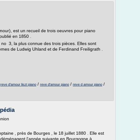
our), est un recueil de trois oeuvres pour piano
publié en 1850 .
no 3, la plus connue des trois pièces. Elles sont
s de Ludwig Uhland et de Ferdinand Freiligrath .
/
/
/
/
reve d'amour liszt piano
reve d'amour piano
reve d amour piano
ipédia
union
aine , près de Bourges , le 18 juillet 1880 . Elle est
nts déménagent l'année suivante en Bourgogne à