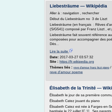
Liebesträume — Wikipédia
Aller à : navigation , rechercher
Début du Liebesträum no 3 de Liszt
Liebesträume (en français : Rêves d'am
(S/G541) composé par Franz Liszt , et 
Liebesträume fait souvent référence au 
composées pour accompagner des poème
Dès...
Lire la suite
Date:
2017-03-27 03:57:32
Site :
https://fr.wikipedia.org
Thèmes liés :
reve d'amour franz liszt piano
reve d'amour poeme
Élisabeth de la Trinité — Wik
Élisabeth le jour de sa première comm
Élisabeth Catez jouant du piano
Élisabeth Catez est née à Farges-en-Sept
baptisée le 22 juillet [C 1] . Ses pare