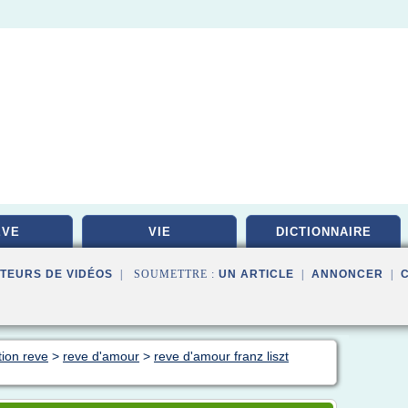
EVE
VIE
DICTIONNAIRE
TEURS DE VIDÉOS
| SOUMETTRE :
UN ARTICLE
|
ANNONCER
|
tion reve
>
reve d'amour
>
reve d'amour franz liszt