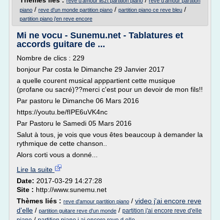
Thèmes liés :
/
reve d'amour liszt partition piano
reve d'amour partition
/
/
/
piano
reve d'un monde partition piano
partition piano ce reve bleu
partition piano j'en reve encore
Mi ne vocu - Sunemu.net - Tablatures et
accords guitare de ...
Nombre de clics : 229
bonjour Par costa le Dimanche 29 Janvier 2017
a quelle courent musical apppartient cette musique
(profane ou sacré)??merci c'est pour un devoir de mon fils!!
Par pastoru le Dimanche 06 Mars 2016
https://youtu.be/fIPE6uVK4nc
Par Pastoru le Samedi 05 Mars 2016
Salut à tous, je vois que vous êtes beaucoup à demander la
rythmique de cette chanson..
Alors corti vous a donné...
Lire la suite
Date:
2017-03-29 14:27:28
Site :
http://www.sunemu.net
Thèmes liés :
/
video j'ai encore reve
reve d'amour partition piano
d'elle
/
/
partition j'ai encore reve d'elle
partition guitare reve d'un monde
/