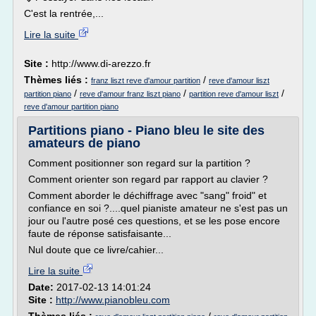
C'est la rentrée,...
Lire la suite
Site :
http://www.di-arezzo.fr
Thèmes liés :
/
franz liszt reve d'amour partition
reve d'amour liszt
/
/
/
partition piano
reve d'amour franz liszt piano
partition reve d'amour liszt
reve d'amour partition piano
Partitions piano - Piano bleu le site des
amateurs de piano
Comment positionner son regard sur la partition ?
Comment orienter son regard par rapport au clavier ?
Comment aborder le déchiffrage avec "sang" froid" et
confiance en soi ?....quel pianiste amateur ne s'est pas un
jour ou l'autre posé ces questions, et se les pose encore
faute de réponse satisfaisante...
Nul doute que ce livre/cahier...
Lire la suite
Date:
2017-02-13 14:01:24
Site :
http://www.pianobleu.com