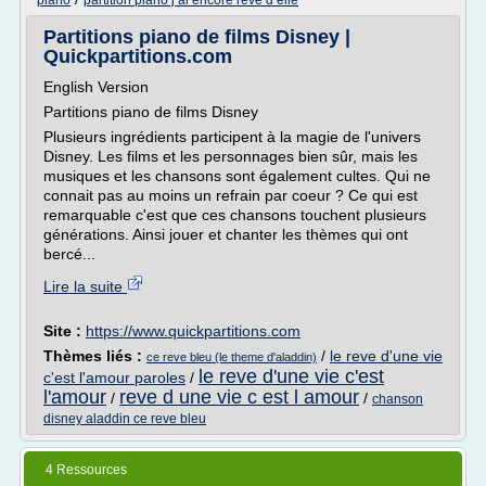
piano
partition piano j ai encore reve d elle
Partitions piano de films Disney |
Quickpartitions.com
English Version
Partitions piano de films Disney
Plusieurs ingrédients participent à la magie de l'univers
Disney. Les films et les personnages bien sûr, mais les
musiques et les chansons sont également cultes. Qui ne
connait pas au moins un refrain par coeur ? Ce qui est
remarquable c'est que ces chansons touchent plusieurs
générations. Ainsi jouer et chanter les thèmes qui ont
bercé...
Lire la suite
Site :
https://www.quickpartitions.com
Thèmes liés :
/
le reve d'une vie
ce reve bleu (le theme d'aladdin)
le reve d'une vie c'est
c'est l'amour paroles
/
l'amour
reve d une vie c est l amour
/
/
chanson
disney aladdin ce reve bleu
4 Ressources