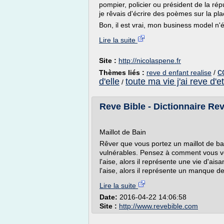
pompier, policier ou président de la rép
je rêvais d'écrire des poèmes sur la pl
Bon, il est vrai, mon business model n'é
Lire la suite
Site :
http://nicolaspene.fr
c
Thèmes liés :
reve d enfant realise
/
d'elle
toute ma vie j'ai reve d'e
/
Reve Bible - Dictionnaire Rev
Maillot de Bain
Rêver que vous portez un maillot de b
vulnérables. Pensez à comment vous vou
l'aise, alors il représente une vie d'ais
l'aise, alors il représente un manque de
Lire la suite
Date:
2016-04-22 14:06:58
Site :
http://www.revebible.com