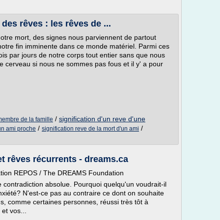
 des rêves : les rêves de ...
t notre mort, des signes nous parviennent de partout
notre fin imminente dans ce monde matériel. Parmi ces
fois par jours de notre corps tout entier sans que nous
 cerveau si nous ne sommes pas fous et il y' a pour
/
signification d'un reve d'une
 membre de la famille
/
/
'un ami proche
signification reve de la mort d'un ami
t rêves récurrents - dreams.ca
dation REPOS / The DREAMS Foundation
e contradiction absolue. Pourquoi quelqu'un voudrait-il
xiété? N'est-ce pas au contraire ce dont on souhaite
, comme certaines personnes, réussi très tôt à
t vos...