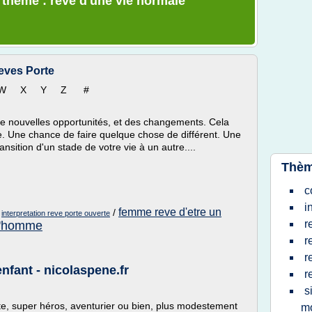
e thème : reve d'une vie normale
Reves Porte
W X Y Z #
de nouvelles opportunités, et des changements. Cela
le. Une chance de faire quelque chose de différent. Une
sition d'un stade de votre vie à un autre....
Thèm
c
i
femme reve d'etre un
/
/
interpretation reve porte ouverte
r
d'homme
r
r
nfant - nicolaspene.fr
r
s
e, super héros, aventurier ou bien, plus modestement
mo