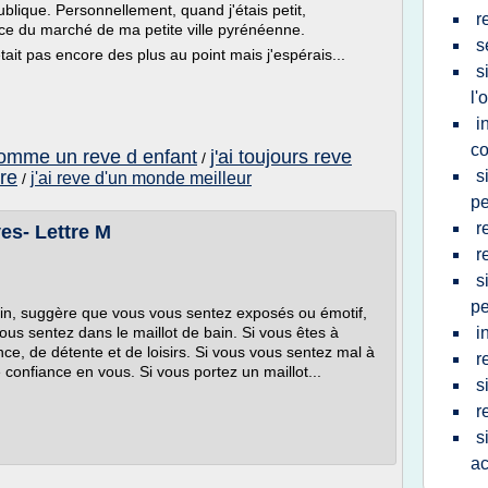
ublique. Personnellement, quand j'étais petit,
r
ace du marché de ma petite ville pyrénéenne.
s
tait pas encore des plus au point mais j'espérais...
s
l'
i
c
omme un reve d enfant
j'ai toujours reve
/
tre
s
j'ai reve d'un monde meilleur
/
pe
r
es- Lettre M
r
s
pe
ain, suggère que vous vous sentez exposés ou émotif,
s sentez dans le maillot de bain. Si vous êtes à
i
ance, de détente et de loisirs. Si vous vous sentez mal à
r
 confiance en vous. Si vous portez un maillot...
s
r
s
a