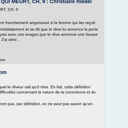
I MEURT, CH. 9 : Christiane Riedel
T, CH. 9
ent franchement angoissant si la femme qui les reçoit
mmédiatement et se dit que le rêve lui annonce la perte
est pas avec ces images que le rêve annonce une fausse
ai ainsi...
.com
com
l le rêveur sait qu'il rêve. En fait, cette définition
fficultés concernant la nature de la conscience et du
nt que, par définition, on ne peut pas savoir qu'on