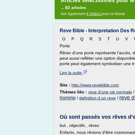
Articles sélectionnés pour l
82 articles
→
Voir également
4 Vidéos
pour ce thème
Reve Bible - Interpretation Des 
O P Q R S T U V 
Porte
Rêver d'une porte représente l'accès, 
peut aussi refléter une option disponib
porte peut également symboliser une tran
Lire la suite
Site :
http://www.revebible.com
Thèmes liés :
reve d'une vie normale
reve 
homme
/
definition d un reve
/
Où sont passés vos rêves d’e
but , objectifs , rêves
Enfants, nous rêvions d'être cosmonaut