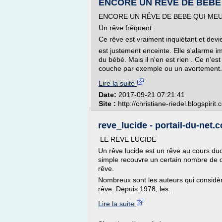
ENCORE UN RÊVE DE BEBE QU
ENCORE UN RÊVE DE BEBE QUI MEUR
Un rêve fréquent
Ce rêve est vraiment inquiétant et devi
est justement enceinte. Elle s'alarme i
du bébé. Mais il n'en est rien . Ce n'
couche par exemple ou un avortement. J'
Lire la suite
Date:
2017-09-21 07:21:41
Site :
http://christiane-riedel.blogspirit
reve_lucide - portail-du-net.
LE REVE LUCIDE
Un rêve lucide est un rêve au cours duque
simple recouvre un certain nombre de di
rêve.
Nombreux sont les auteurs qui considère
rêve. Depuis 1978, les...
Lire la suite