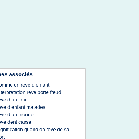
es associés
omme un reve d enfant
nterpretation reve porte freud
eve d un jour
eve d enfant malades
eve d un monde
eve dent casse
ignification quand on reve de sa
rt