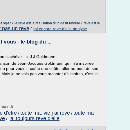
ranger
/
/
le reve est la realisation d'un desir refoule
reve est la
st pas un reve
/
j'ai encore reve d'elle analyse
t vous - le-blog-du ...
ison s'achève... » J.J Goldmann
hanson de Jean-Jacques Goldmann qui m'a inspirée
u fou pour vouloir, coûte que coûte, aller au bout de ses
. Mais je ne vais pas vous raconter d'histoires, c'est le
umain.fr
e d'etre
toute ma, vie j ai reve
toute ma
/
/
eve
j'ai toujours reve d'elle
/