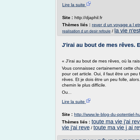
Lire la suite
Site :
http://djaphil.fr
Thèmes liés :
rever d un voyage a l et
la vie n'e
/
realisation d un desir refoule
J'irai au bout de mes rêves. E
« J'irai au bout de mes rêves, où la ra
Vous connaissez certainement cette c
pour cet article. Oui, il faut être un pe
rêves. Et je dois être un peu folle, alors
chemin le plus difficile.
Ou...
Lire la suite
Site :
http://www.le-blog-du-potentiel-h
toute ma vie j'ai rev
Thèmes liés :
vie j'ai reve
toute ma vie j ai r
/