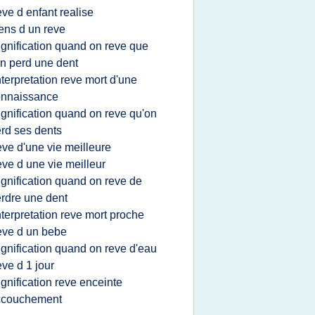
eve d enfant realise
ens d un reve
ignification quand on reve que
on perd une dent
nterpretation reve mort d'une
onnaissance
ignification quand on reve qu'on
rd ses dents
eve d'une vie meilleure
eve d une vie meilleur
ignification quand on reve de
rdre une dent
nterpretation reve mort proche
eve d un bebe
ignification quand on reve d'eau
eve d 1 jour
ignification reve enceinte
ccouchement