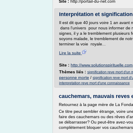
Site :
http://portail-du-net.com
Interprétation et signification
Il est dit que 40 jours voire 1 an avan
dans l'univers pour nous informer de 
signes, il y a le tremblement plusieurs 
soyons malade, le tremblement de notre
terminer la voie royale...
Lire la suite
Site :
http://www.solutionspirituelle.com
Thèmes liés :
signification reve mort d'un
personne morte
/
signification reve mort d
interpretation reve mort d'une connaissance
cauchemars, mauvais reves e
Retournez à la page mère de La Fon
Ce titre peut sembler étrange, voire un
faire des cauchemars ou des rêves d'an
se débarrasser? Ou peut-être avez-vous
complètement bloquer vos cauchemars e