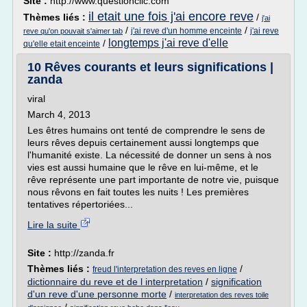
Site :
http://www.questionclic.com
il etait une fois j'ai encore reve
Thèmes liés :
/
j'ai
/
/
j'ai reve d'un homme enceinte
j'ai reve
reve qu'on pouvait s'aimer tab
longtemps j'ai reve d'elle
/
qu'elle etait enceinte
10 Rêves courants et leurs significations |
zanda
viral
March 4, 2013
Les êtres humains ont tenté de comprendre le sens de
leurs rêves depuis certainement aussi longtemps que
l'humanité existe. La nécessité de donner un sens à nos
vies est aussi humaine que le rêve en lui-même, et le
rêve représente une part importante de notre vie, puisque
nous rêvons en fait toutes les nuits ! Les premières
tentatives répertoriées...
Lire la suite
Site :
http://zanda.fr
Thèmes liés :
/
freud l'interpretation des reves en ligne
dictionnaire du reve et de l interpretation
/
signification
d'un reve d'une personne morte
/
interpretation des reves toile