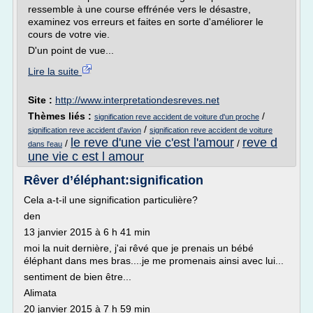
ressemble à une course effrénée vers le désastre,
examinez vos erreurs et faites en sorte d'améliorer le
cours de votre vie.
D'un point de vue...
Lire la suite
Site :
http://www.interpretationdesreves.net
Thèmes liés :
/
signification reve accident de voiture d'un proche
/
signification reve accident d'avion
signification reve accident de voiture
le reve d'une vie c'est l'amour
reve d
/
/
dans l'eau
une vie c est l amour
Rêver d’éléphant:signification
Cela a-t-il une signification particulière?
den
13 janvier 2015 à 6 h 41 min
moi la nuit dernière, j'ai rêvé que je prenais un bébé
éléphant dans mes bras....je me promenais ainsi avec lui...
sentiment de bien être...
Alimata
20 janvier 2015 à 7 h 59 min