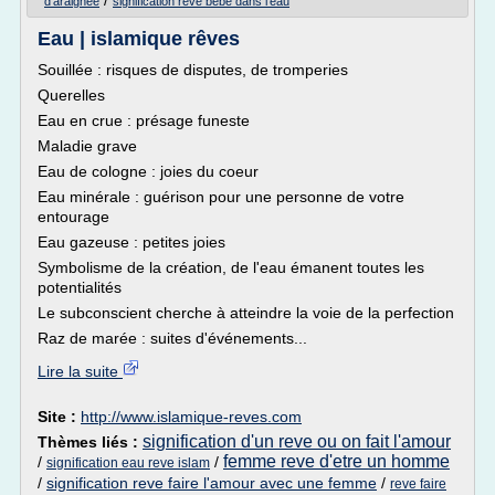
/
d'araignee
signification reve bebe dans l'eau
Eau | islamique rêves
Souillée : risques de disputes, de tromperies
Querelles
Eau en crue : présage funeste
Maladie grave
Eau de cologne : joies du coeur
Eau minérale : guérison pour une personne de votre
entourage
Eau gazeuse : petites joies
Symbolisme de la création, de l'eau émanent toutes les
potentialités
Le subconscient cherche à atteindre la voie de la perfection
Raz de marée : suites d'événements...
Lire la suite
Site :
http://www.islamique-reves.com
signification d'un reve ou on fait l'amour
Thèmes liés :
femme reve d'etre un homme
/
/
signification eau reve islam
/
signification reve faire l'amour avec une femme
/
reve faire