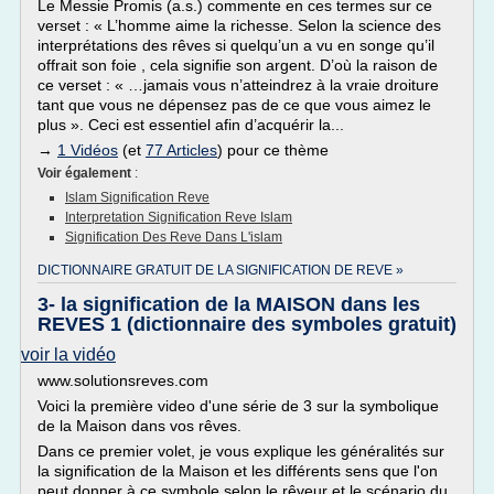
Le Messie Promis (a.s.) commente en ces termes sur ce
verset : « L’homme aime la richesse. Selon la science des
interprétations des rêves si quelqu’un a vu en songe qu’il
offrait son foie , cela signifie son argent. D’où la raison de
ce verset : « …jamais vous n’atteindrez à la vraie droiture
tant que vous ne dépensez pas de ce que vous aimez le
plus ». Ceci est essentiel afin d’acquérir la...
→
1 Vidéos
(et
77 Articles
) pour ce thème
Voir également
:
Islam Signification Reve
Interpretation Signification Reve Islam
Signification Des Reve Dans L'islam
DICTIONNAIRE GRATUIT DE LA SIGNIFICATION DE REVE »
3- la signification de la MAISON dans les
REVES 1 (dictionnaire des symboles gratuit)
voir la vidéo
www.solutionsreves.com
Voici la première video d'une série de 3 sur la symbolique
de la Maison dans vos rêves.
Dans ce premier volet, je vous explique les généralités sur
la signification de la Maison et les différents sens que l'on
peut donner à ce symbole selon le rêveur et le scénario du