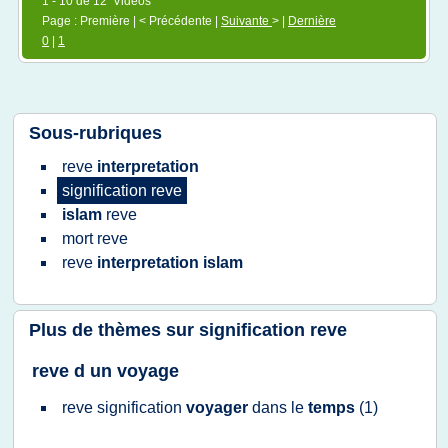
1 - 10 de 12 Vidéos
Page : Première | < Précédente |
Suivante
> |
Dernière
0
|
1
Sous-rubriques
reve
interpretation
signification reve
islam
reve
mort
reve
reve
interpretation islam
Plus de thèmes sur
signification reve
reve d un voyage
reve signification
voyager
dans le
temps
(1)