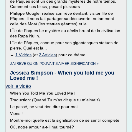
de Pâques sont un des grands mystères de notre temps.
Comment ces blocs, pesant plusieurs .
Philippe Gougler réalise son rêve denfant, visiter lîle de
Pâques. Il nous fait partager sa découverte, notamment
celle des Moaï (les statues géantes) et le .
LÎle de Paques Le mystère du déclin brutal de la civilisation
des Rapa Nui n.
Lîle de Pâques, connue pour ses gigantesques statues de
pierre. Quel est la...
→
1 Vidéos
(et
2 Articles
) pour ce thème
J AI REVE QU ON POUVAIT S AIMER SIGNIFICATION »
Jessica Simpson - When you told me you
Loved me !
voir la vidéo
When You Told Me You Loved Me !
Traduction: (Quand Tu m'as dit que tu m'aimais)
Le passé, ne veut rien dire pour moi
Viens !
Montre-moi quelle est la signification de se sentir complète
Où, notre amour a-t-il mal tourné?