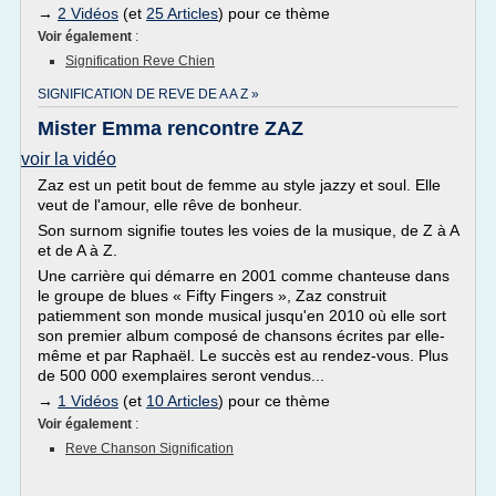
→
2 Vidéos
(et
25 Articles
) pour ce thème
Voir également
:
Signification Reve Chien
SIGNIFICATION DE REVE DE A A Z »
Mister Emma rencontre ZAZ
voir la vidéo
Zaz est un petit bout de femme au style jazzy et soul. Elle
veut de l'amour, elle rêve de bonheur.
Son surnom signifie toutes les voies de la musique, de Z à A
et de A à Z.
Une carrière qui démarre en 2001 comme chanteuse dans
le groupe de blues « Fifty Fingers », Zaz construit
patiemment son monde musical jusqu'en 2010 où elle sort
son premier album composé de chansons écrites par elle-
même et par Raphaël. Le succès est au rendez-vous. Plus
de 500 000 exemplaires seront vendus...
→
1 Vidéos
(et
10 Articles
) pour ce thème
Voir également
:
Reve Chanson Signification