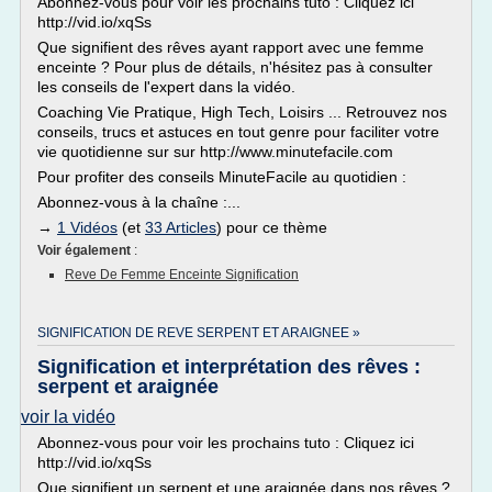
Abonnez-vous pour voir les prochains tuto : Cliquez ici
http://vid.io/xqSs
Que signifient des rêves ayant rapport avec une femme
enceinte ? Pour plus de détails, n'hésitez pas à consulter
les conseils de l'expert dans la vidéo.
Coaching Vie Pratique, High Tech, Loisirs ... Retrouvez nos
conseils, trucs et astuces en tout genre pour faciliter votre
vie quotidienne sur sur http://www.minutefacile.com
Pour profiter des conseils MinuteFacile au quotidien :
Abonnez-vous à la chaîne :...
→
1 Vidéos
(et
33 Articles
) pour ce thème
Voir également
:
Reve De Femme Enceinte Signification
SIGNIFICATION DE REVE SERPENT ET ARAIGNEE »
Signification et interprétation des rêves :
serpent et araignée
voir la vidéo
Abonnez-vous pour voir les prochains tuto : Cliquez ici
http://vid.io/xqSs
Que signifient un serpent et une araignée dans nos rêves ?