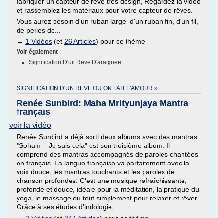
fabriquer un capteur de rêve très design, Regardez la vidéo
et rassemblez les matériaux pour votre capteur de rêves.
Vous aurez besoin d'un ruban large, d'un ruban fin, d'un fil,
de perles de...
→
1 Vidéos
(et
26 Articles
) pour ce thème
Voir également
:
Signification D'un Reve D'araignee
SIGNIFICATION D'UN REVE OU ON FAIT L'AMOUR »
Renée Sunbird: Maha Mrityunjaya Mantra
français
voir la vidéo
Renée Sunbird a déjà sorti deux albums avec des mantras.
"Soham – Je suis cela" est son troisième album. Il
comprend des mantras accompagnés de paroles chantées
en français. La langue française va parfaitement avec la
voix douce, les mantras touchants et les paroles de
chanson profondes. C’est une musique rafraîchissante,
profonde et douce, idéale pour la méditation, la pratique du
yoga, le massage ou tout simplement pour relaxer et rêver.
Grâce à ses études d’indologie,...