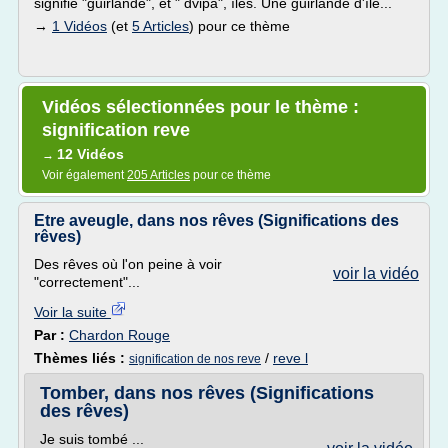
signifie "guirlande", et " dvipa", îles. Une guirlande d'île...
→
1 Vidéos
(et
5 Articles
) pour ce thème
Vidéos sélectionnées pour le thème :
signification reve
12 Vidéos
→
Voir également
205 Articles
pour ce thème
Etre aveugle, dans nos rêves (Significations des
rêves)
Des rêves où l'on peine à voir
voir la vidéo
"correctement"...
Voir la suite
Par :
Chardon Rouge
Thèmes liés :
/
reve l
signification de nos reve
Tomber, dans nos rêves (Significations
des rêves)
Je suis tombé ...