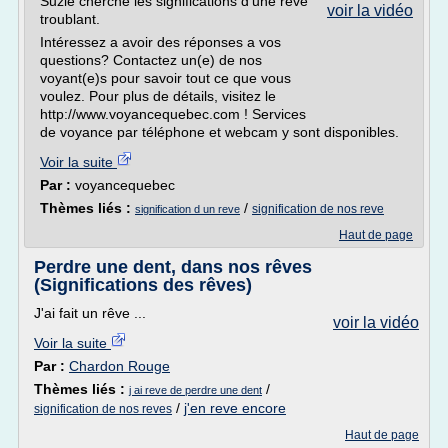
Suzie cherche les significations d'une rêve
voir la vidéo
troublant.
Intéressez a avoir des réponses a vos
questions? Contactez un(e) de nos
voyant(e)s pour savoir tout ce que vous
voulez. Pour plus de détails, visitez le
http://www.voyancequebec.com ! Services
de voyance par téléphone et webcam y sont disponibles.
Voir la suite
Par :
voyancequebec
Thèmes liés :
/
signification de nos reve
signification d un reve
Haut de page
Perdre une dent, dans nos rêves
(Significations des rêves)
J'ai fait un rêve ...
voir la vidéo
Voir la suite
Par :
Chardon Rouge
Thèmes liés :
/
j ai reve de perdre une dent
/
j'en reve encore
signification de nos reves
Haut de page